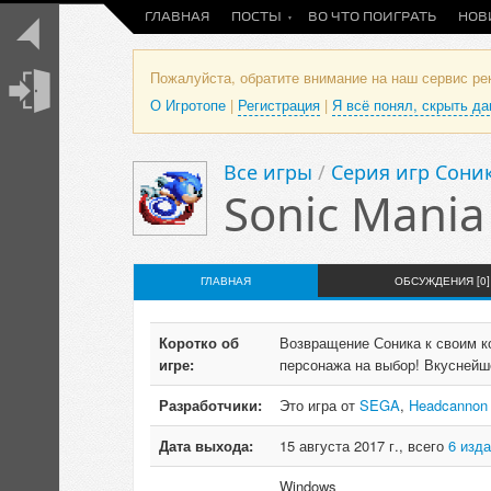
ГЛАВНАЯ
ПОСТЫ
ВО ЧТО ПОИГРАТЬ
НОВ
Пожалуйста, обратите внимание на наш сервис р
О Игротопе
|
Регистрация
|
Я всё понял, скрыть д
Все игры
/
Серия игр Соник 
Sonic Mania
ГЛАВНАЯ
ОБСУЖДЕНИЯ [0]
Коротко об
Возвращение Соника к своим к
игре:
персонажа на выбор! Вкуснейш
Разработчики:
Это игра от
SEGA
,
Headcannon
Дата выхода:
15 августа 2017 г., всего
6 изд
Windows