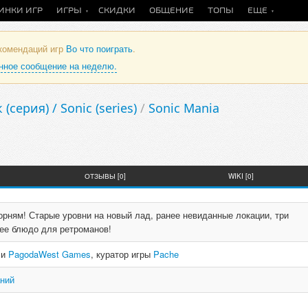
ИНКИ ИГР
ИГРЫ
СКИДКИ
ОБЩЕНИЕ
ТОПЫ
ЕЩЕ
екомендаций игр
Во что поиграть
.
анное сообщение на неделю.
(серия) / Sonic (series)
/
Sonic Mania
ОТЗЫВЫ [0]
WIKI [0]
орням! Старые уровни на новый лад, ранее невиданные локации, три
ее блюдо для ретроманов!
и
PagodaWest Games
, куратор игры
Pache
аний