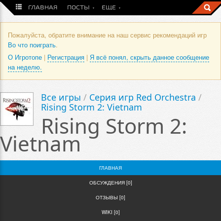
ГЛАВНАЯ
ПОСТЫ
ЕЩЕ
Пожалуйста, обратите внимание на наш сервис рекомендаций игр
Во что поиграть
.
О Игротопе
|
Регистрация
|
Я всё понял, скрыть данное сообщение
на неделю.
Все игры
/
Серия игр Red Orchestra
/
Rising Storm 2: Vietnam
Rising Storm 2:
Vietnam
ГЛАВНАЯ
ОБСУЖДЕНИЯ [0]
ОТЗЫВЫ [0]
WIKI [0]