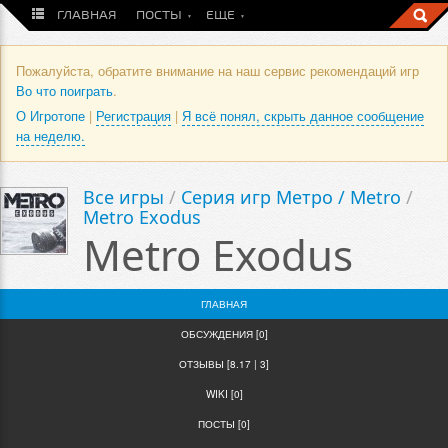
ГЛАВНАЯ
ПОСТЫ
ЕЩЕ
Пожалуйста, обратите внимание на наш сервис рекомендаций игр
Во что поиграть
.
О Игротопе
|
Регистрация
|
Я всё понял, скрыть данное сообщение
на неделю.
Все игры
/
Серия игр Метро / Metro
/
Metro Exodus
Metro Exodus
ГЛАВНАЯ
ОБСУЖДЕНИЯ [0]
ОТЗЫВЫ [8.17 | 3]
WIKI [0]
ПОСТЫ [0]