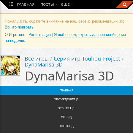
ГЛАВНАЯ
ПОСТЫ
ЕЩЕ
Пожалуйста, обратите внимание на наш сервис рекомендаций игр
Во что поиграть
.
О Игротопе
|
Регистрация
|
Я всё понял, скрыть данное сообщение
на неделю.
Все игры
/
Серия игр Touhou Project
/
DynaMarisa 3D
DynaMarisa 3D
ГЛАВНАЯ
ОБСУЖДЕНИЯ [0]
ОТЗЫВЫ [0]
WIKI [0]
ПОСТЫ [0]