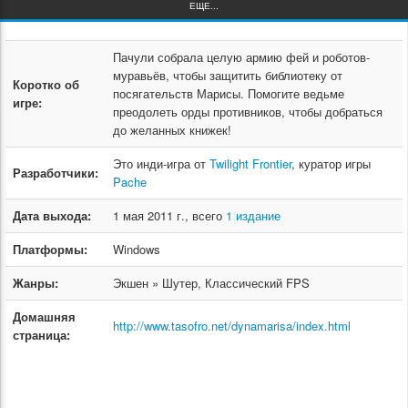
ЕЩЕ...
Пачули собрала целую армию фей и роботов-
муравьёв, чтобы защитить библиотеку от
Коротко об
посягательств Марисы. Помогите ведьме
игре:
преодолеть орды противников, чтобы добраться
до желанных книжек!
Это инди-игра от
Twilight Frontier
, куратор игры
Разработчики:
Pache
Дата выхода:
1 мая 2011 г., всего
1 издание
Платформы:
Windows
Жанры:
Экшен » Шутер, Классический FPS
Домашняя
http://www.tasofro.net/dynamarisa/index.html
страница: