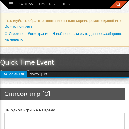
ГЛАВНАЯ
ПОСТЫ
ЕЩЕ
Пожалуйста, обратите внимание на наш сервис рекомендаций игр
Во что поиграть
.
О Игротопе
|
Регистрация
|
Я всё понял, скрыть данное сообщение
на неделю.
Quick Time Event
Это элемент геймплея
ИНФОРМАЦИЯ
ПОСТЫ [117]
Список игр [0]
Ни одной игры не найдено.