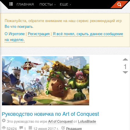
ГЛАВНАЯ
ПОСТЫ
ЕЩЕ
Пожалуйста, обратите внимание на наш сервис рекомендаций игр
Во что поиграть
.
О Игротопе
|
Регистрация
|
Я всё понял, скрыть данное сообщение
на неделю.
1
Руководство новичка по Art of Conquest
Это руководство по игре
Art of Conquest
от
LotusBlade
52424
1
12 июня 2017 г.
Редакция