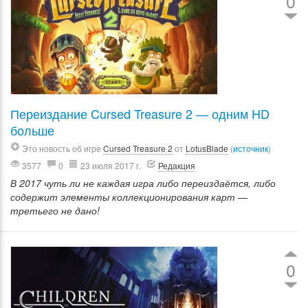
0
Переиздание Cursed Treasure 2 — одним HD
больше
Это новость об игре
Cursed Treasure 2
от
LotusBlade
(
источник
)
3577
0
23 июля 2017 г.
Редакция
В 2017 чуть ли не каждая игра либо переиздаётся, либо
содержит элементы коллекционирования карт —
третьего не дано!
0