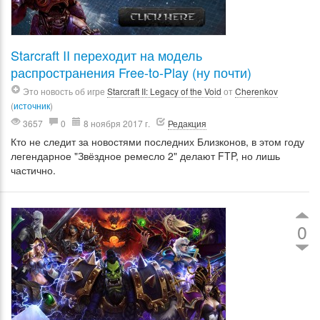
Starcraft II переходит на модель
распространения Free-to-Play (ну почти)
Это новость об игре
Starcraft II: Legacy of the Void
от
Cherenkov
(
источник
)
3657
0
8 ноября 2017 г.
Редакция
Кто не следит за новостями последних Близконов, в этом году
легендарное "Звёздное ремесло 2" делают FTP, но лишь
частично.
0