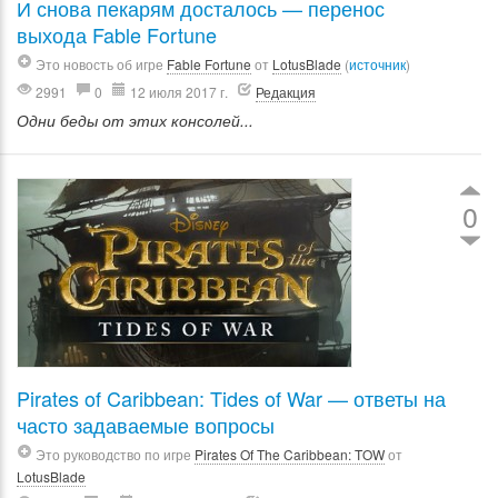
И снова пекарям досталось — перенос
выхода Fable Fortune
Это новость об игре
Fable Fortune
от
LotusBlade
(
источник
)
2991
0
12 июля 2017 г.
Редакция
Одни беды от этих консолей...
0
Pirates of Caribbean: Tides of War — ответы на
часто задаваемые вопросы
Это руководство по игре
Pirates Of The Caribbean: TOW
от
LotusBlade