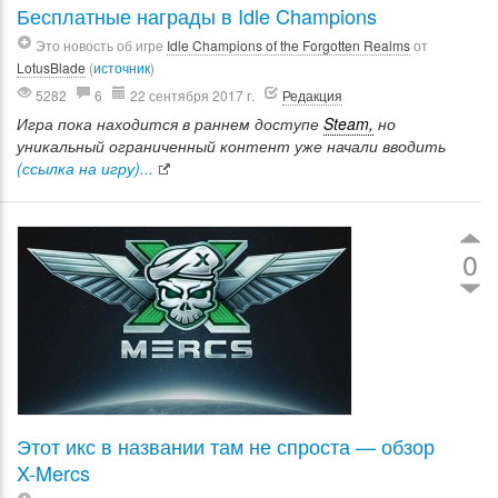
Бесплатные награды в Idle Champions
Это новость об игре
Idle Champions of the Forgotten Realms
от
LotusBlade
(
источник
)
5282
6
22 сентября 2017 г.
Редакция
Игра пока находится в раннем доступе
Steam,
но
уникальный ограниченный контент уже начали вводить
(ссылка на игру)...
0
Этот икс в названии там не спроста — обзор
X-Mercs