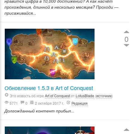
нравится цифра в 10,000 достижений? А как насчёт
прохождения, длинной в несколько месяцев? Проходи —
присаживайся...
0
Обновление 1.5.3 в Art of Conquest
Это новость об игре
Art of Conquest
от
LotusBlade
(
источник
)
5771
0
2 октября 2017 г.
Редакция
Долгожданный контент прибыл...