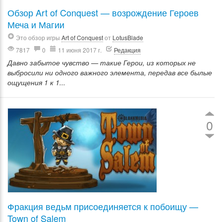
Обзор Art of Conquest — возрождение Героев
Меча и Магии
Это обзор игры
Art of Conquest
от
LotusBlade
7817
0
11 июня 2017 г.
Редакция
Давно забытое чувство — такие Герои, из которых не
выбросили ни одного важного элемента, передав все былые
ощущения 1 к 1...
0
Фракция ведьм присоединяется к побоищу —
Town of Salem