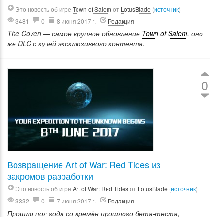
Это новость об игре
Town of Salem
от
LotusBlade
(
источник
)
3481
0
8 июня 2017 г.
Редакция
The Coven — самое крупное обновление
Town of Salem,
оно
же DLC с кучей эксклюзивного контента.
0
Возвращение Art of War: Red Tides из
закромов разработки
Это новость об игре
Art of War: Red Tides
от
LotusBlade
(
источник
)
3332
0
7 июня 2017 г.
Редакция
Прошло пол года со времён прошлого бета-теста,