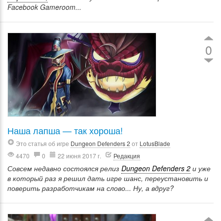
Facebook Gameroom...
0
Наша лапша — так хороша!
Это статья об игре
Dungeon Defenders 2
от
LotusBlade
4470
0
22 июня 2017 г.
Редакция
Совсем недавно состоялся релиз
Dungeon Defenders 2
и уже
в который раз я решил дать игре шанс, переустановить и
поверить разработчикам на слово... Ну, а вдруг?