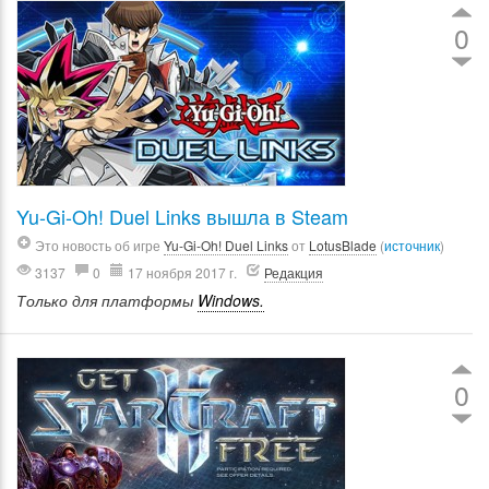
0
Yu-Gi-Oh! Duel Links вышла в Steam
Это новость об игре
Yu-Gi-Oh! Duel Links
от
LotusBlade
(
источник
)
3137
0
17 ноября 2017 г.
Редакция
Только для платформы
Windows.
0