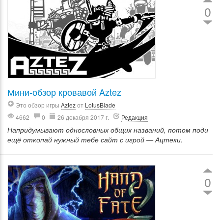
0
Мини-обзор кровавой Aztez
Это обзор игры
Aztez
от
LotusBlade
4662
0
26 декабря 2017 г.
Редакция
Напридумывают однословных общих названий, потом поди
ещё откопай нужный тебе сайт с игрой — Ацтеки.
0