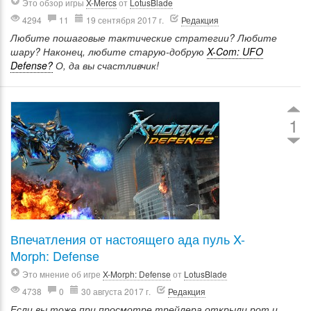
Это обзор игры
X-Mercs
от
LotusBlade
4294
11
19 сентября 2017 г.
Редакция
Любите пошаговые тактические стратегии? Любите
шару? Наконец, любите старую-добрую
X-Com: UFO
Defense?
О, да вы счастливчик!
1
Впечатления от настоящего ада пуль X-
Morph: Defense
Это мнение об игре
X-Morph: Defense
от
LotusBlade
4738
0
30 августа 2017 г.
Редакция
Если вы тоже при просмотре трейлера открыли рот и