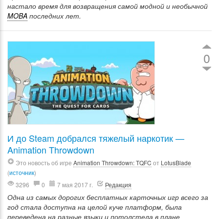
настало время для возвращения самой модной и необычной
MOBA
последних лет.
0
И до Steam добрался тяжелый наркотик —
Animation Throwdown
Это новость об игре
Animation Throwdown: TQFC
от
LotusBlade
(
источник
)
3296
0
7 мая 2017 г.
Редакция
Одна из самых дорогих бесплатных карточных игр всего за
год стала доступна на целой куче платформ, была
переведена на разные языки и потолстела в плане