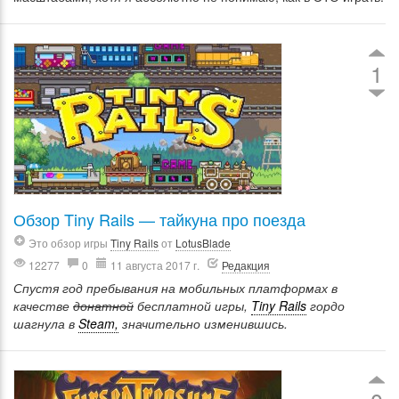
1
Обзор Tiny Rails — тайкуна про поезда
Это обзор игры
Tiny Rails
от
LotusBlade
12277
0
11 августа 2017 г.
Редакция
Спустя год пребывания на мобильных платформах в
качестве
донатной
бесплатной игры,
Tiny Rails
гордо
шагнула в
Steam,
значительно изменившись.