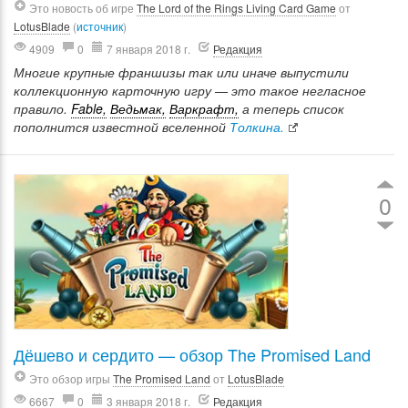
Это новость об игре
The Lord of the Rings Living Card Game
от
LotusBlade
(
источник
)
4909
0
7 января 2018 г.
Редакция
Многие крупные франшизы так или иначе выпустили
коллекционную карточную игру — это такое негласное
правило.
Fable,
Ведьмак,
Варкрафт,
а теперь список
пополнится известной вселенной
Толкина.
0
Дёшево и сердито — обзор The Promised Land
Это обзор игры
The Promised Land
от
LotusBlade
6667
0
3 января 2018 г.
Редакция