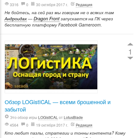
3316
0
30 октября 2017 г.
Редакция
Не бойтесь, на сей раз мы говорим не о всяких там
Андроидах
—
Dragon Front
запускается на ПК через
бесплатную платформу Facebook Gameroom.
1
Обзор LOGistICAL — всеми брошенной и
забытой
Это обзор игры
LOGistICAL
от
LotusBlade
4564
0
19 октября 2017 г.
Редакция
Кто любит пазлы, стратегии и тонны контента? Кому