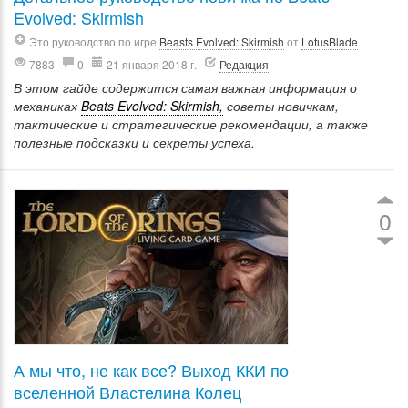
Evolved: Skirmish
Это руководство по игре
Beasts Evolved: Skirmish
от
LotusBlade
7883
0
21 января 2018 г.
Редакция
В этом гайде содержится самая важная информация о
механиках
Beats Evolved: Skirmish,
советы новичкам,
тактические и стратегические рекомендации, а также
полезные подсказки и секреты успеха.
0
А мы что, не как все? Выход ККИ по
вселенной Властелина Колец