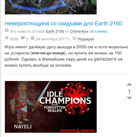
Невероятнощина со скидками для Earth 2160
Это новость об игре
Earth 2160
от
Cherenkov
(
источник
)
3038
2
24 сентября 2017 г.
Редакция
Игра имеет далёкую дату выхода в 2005-ом и хотя морально
не устарела (
или не до конца
), но купить её можно за 100
рублей. Однако, в ближайшие пару дней на gamazavr'e её
можно купить вообще за копейки.
1