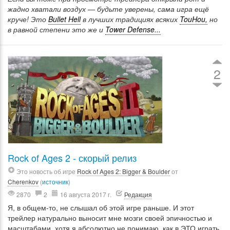
жадно хватали воздух — будьте уверены, сама игра ещё
круче! Это
Bullet Hell
в лучших традициях всяких
TouHou,
но
в равной степени это же и
Tower Defense...
2
Rock of Ages 2 - скорый релиз
Это новость об игре
Rock of Ages 2: Bigger & Boulder
от
Cherenkov
(
источник
)
2870
2
16 августа 2017 г.
Редакция
Я, в общем-то, не слышал об этой игре раньше. И этот
трейлер натурально выносит мне мозги своей эпичностью и
масштабами, хотя я абсолютно не понимаю, как в ЭТО играть.