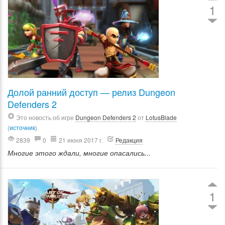
1
Долой ранний доступ — релиз Dungeon
Defenders 2
Это новость об игре
Dungeon Defenders 2
от
LotusBlade
(
источник
)
2839
0
21 июня 2017 г.
Редакция
Многие этого ждали, многие опасались...
1