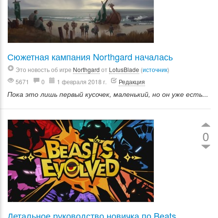
Сюжетная кампания Northgard началась
Это новость об игре
Northgard
от
LotusBlade
(
источник
)
5671
0
1 февраля 2018 г.
Редакция
Пока это лишь первый кусочек, маленький, но он уже есть...
0
Детальное руководство новичка по Beats