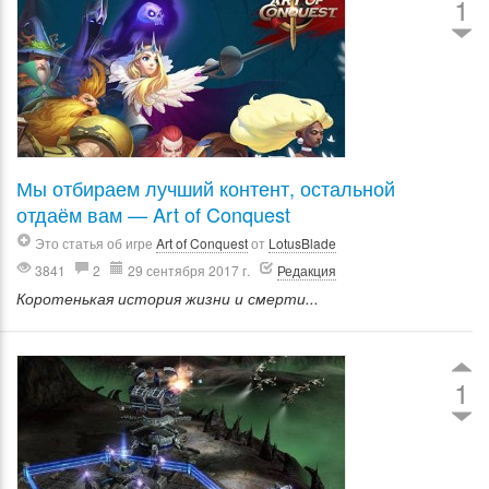
1
Мы отбираем лучший контент, остальной
отдаём вам — Art of Conquest
Это статья об игре
Art of Conquest
от
LotusBlade
3841
2
29 сентября 2017 г.
Редакция
Коротенькая история жизни и смерти...
1