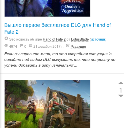
Вышло первое бесплатное DLC для Hand of
Fate 2
Это новость об игре
Hand of Fate 2
от
LotusBlade
(
источник
)
4974
0
21 декабря 2017 г.
Редакция
Если вы спросите меня, то это очередная ситуация 'а
давайте под видом DLC выпускать то, что попросту не
успели добавить в игру изначально'...
1