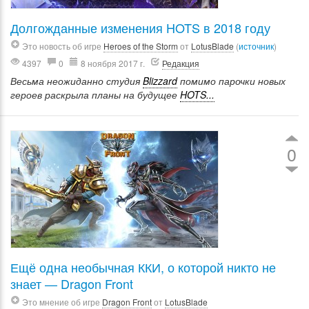
Долгожданные изменения HOTS в 2018 году
Это новость об игре
Heroes of the Storm
от
LotusBlade
(
источник
)
4397
0
8 ноября 2017 г.
Редакция
Весьма неожиданно студия
Blizzard
помимо парочки новых
героев раскрыла планы на будущее
HOTS...
0
Ещё одна необычная ККИ, о которой никто не
знает — Dragon Front
Это мнение об игре
Dragon Front
от
LotusBlade