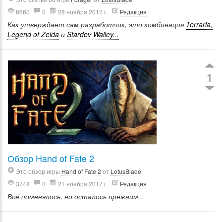
8660
0
28 ноября 2017 г.
Редакция
Как утверждает сам разработчик, это комбинация
Terraria,
Legend of Zelda
и
Stardev Walley...
1
Обзор Hand of Fate 2
Это обзор игры
Hand of Fate 2
от
LotusBlade
3748
0
21 ноября 2017 г.
Редакция
Всё поменялось, но осталось прежним...