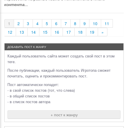
контента...
1
2
3
4
5
6
7
8
9
10
11
12
13
14
15
16
17
18
19
»
ДОБАВИТЬ ПОСТ К ЖАНРУ
Каждый пользователь сайта может создать свой пост в этом
теге.
После публикации, каждый пользователь Игротопа сможет
почитать, оценить и прокомментировать пост.
Пост автоматически попадет:
- в свой список постов (тот, что слева)
- в общий список постов
- в список постов автора
+ пост к жанру