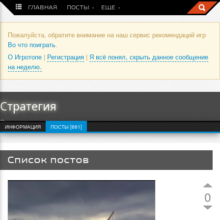
ГЛАВНАЯ
ПОСТЫ
ЕЩЕ
Пожалуйста, обратите внимание на наш сервис рекомендаций игр
Во что поиграть
.
О Игротопе
|
Регистрация
|
Я всё понял, скрыть данное сообщение
на неделю.
Стратегия
Это жанр
ИНФОРМАЦИЯ
ПОСТЫ [661]
Список постов
0