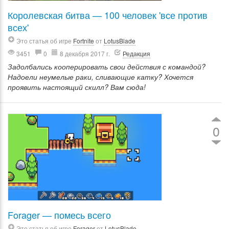
Королевская битва — 100 человек 'все против
всех'
Это статья об игре
Fortnite
от
LotusBlade
3451
0
8 декабря 2017 г.
Редакция
Задолбались кооперировать свои действия с командой?
Надоели неумелые раки, сливающие катку? Хочется
проявить настоящий скилл? Вам сюда!
0
Forager — помесь всего
Это статья об игре
Forager
от
LotusBlade