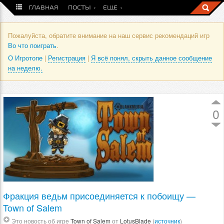
ГЛАВНАЯ
ПОСТЫ
ЕЩЕ
Пожалуйста, обратите внимание на наш сервис рекомендаций игр
Во что поиграть
.
О Игротопе
|
Регистрация
|
Я всё понял, скрыть данное сообщение
на неделю.
0
Фракция ведьм присоединяется к побоищу —
Town of Salem
Это новость об игре
Town of Salem
от
LotusBlade
(
источник
)