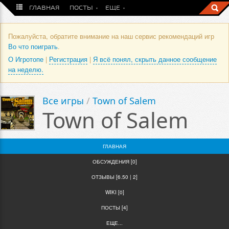
ГЛАВНАЯ
ПОСТЫ
ЕЩЕ
Пожалуйста, обратите внимание на наш сервис рекомендаций игр
Во что поиграть
.
О Игротопе
|
Регистрация
|
Я всё понял, скрыть данное сообщение
на неделю.
Все игры
/
Town of Salem
Town of Salem
ГЛАВНАЯ
ОБСУЖДЕНИЯ [0]
ОТЗЫВЫ [6.50 | 2]
WIKI [0]
ПОСТЫ [4]
ЕЩЕ...