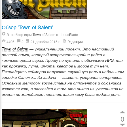
Обзор 'Town of Salem'
Это обзор игры
Town of Salem
от
LotusBlade
4406
2
21 декабря 2015 г.
Редакция
Town of Salem
— уникальнейший проект. Это настоящий
ролевой опыт, который встречается крайне редко в
компьютерных играх. Прошу не путать с обычными
RPG
, так
как прокачки, лута, шмота, квестов и мобов тут нет.
Пятнадцать геймеров получают случайную роль в небольшом
городке Салеме... Их задача — выжить, устранив соперников.
Основным методом воздействия на оппонентов и союзников
является чат, а загвоздка в том, что никто из участников не
имеет ни малейшего понятия, какая кому была выдана роль.
0