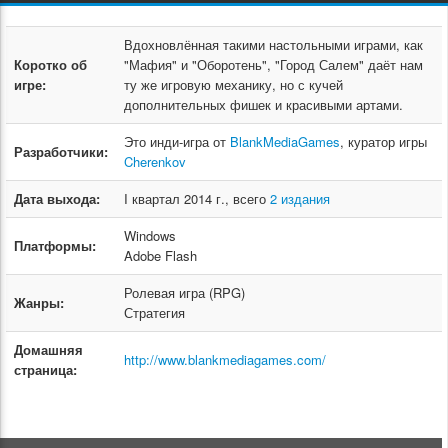
Вдохновлённая такими настольными играми, как
Коротко об
"Мафия" и "Оборотень", "Город Салем" даёт нам
игре:
ту же игровую механику, но с кучей
дополнительных фишек и красивыми артами.
Это инди-игра от
BlankMediaGames
, куратор игры
Разработчики:
Cherenkov
Дата выхода:
I квартал 2014 г., всего
2 издания
Windows
Платформы:
Adobe Flash
Ролевая игра (RPG)
Жанры:
Стратегия
Домашняя
http://www.blankmediagames.com/
страница: