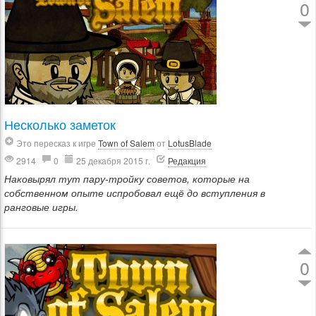
0
Несколько заметок
Это пересказ к игре
Town of Salem
от
LotusBlade
2914
0
25 декабря 2015 г.
Редакция
Наковырял тут пару-тройку советов, которые на
собственном опыте испробовал ещё до вступления в
ранговые игры.
0