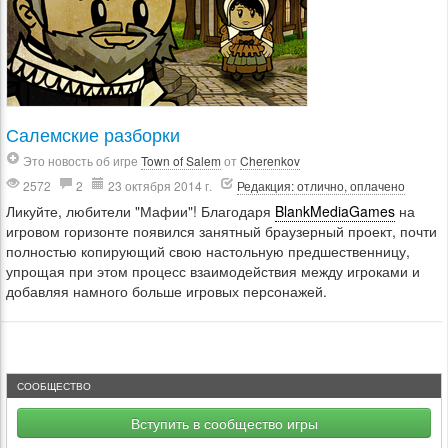
Салемские разборки
Это новость об игре
Town of Salem
от
Cherenkov
2572
2
23 октября 2014 г.
Редакция: отлично, оплачено
Ликуйте, любители "Мафии"! Благодаря
BlankMediaGames
на
игровом горизонте появился занятный браузерный проект, почти
полностью копирующий свою настольную предшественницу,
упрощая при этом процесс взаимодействия между игроками и
добавляя намного больше игровых персонажей.
СООБЩЕСТВО
Вступить в сообщество игры