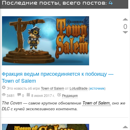
Последние посты, всего постов:
4
0
Фракция ведьм присоединяется к побоищу —
Town of Salem
Это новость об игре
Town of Salem
от
LotusBlade
(
источник
)
3481
0
8 июня 2017 г.
Редакция
The Coven — самое крупное обновление
Town of Salem,
оно же
DLC с кучей эксклюзивного контента.