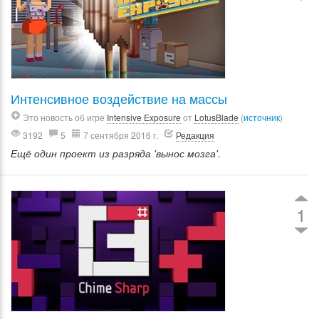
Интенсивное воздействие на массы
Это новость об игре
Intensive Exposure
от
LotusBlade
(
источник
)
3192
5
7 сентября 2016 г.
Редакция
Ещё один проект из разряда 'вынос мозга'.
1