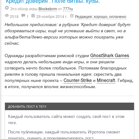
‘Кредит доверия’. Поле битвы: кубы.
Это обзор игры
Blockstorm
от
777ru
2518
1
29 ноября 2014 г.
Редакция: хорошо, оплачено
Небольшое предисловие: в рубрике ‘Кредит доверия’ будут
обозреваться игры, ещё не успевшие выйти в свет, но в
альфа/бета/демо-версии которых можно поиграть уже
сейчас.
Однажды разработчикам римской студии
GhostShark Games
надоело делать небольшие инди-игры, и они решили
сотворить нечто более глобальное. Потомкам благородных
римлян в голову пришла гениальная идея: скрестить два
популярных ныне проекта –
Counter-Strike
и
Minecraft
. Гибрид,
в итоге, получился вполне жизнеспособным.
ДОБАВИТЬ ПОСТ К ТЕГУ
Каждый пользователь сайта может создать свой пост в этом
теге.
После публикации, каждый пользователь Игротопа сможет
почитать, оценить и прокомментировать пост.