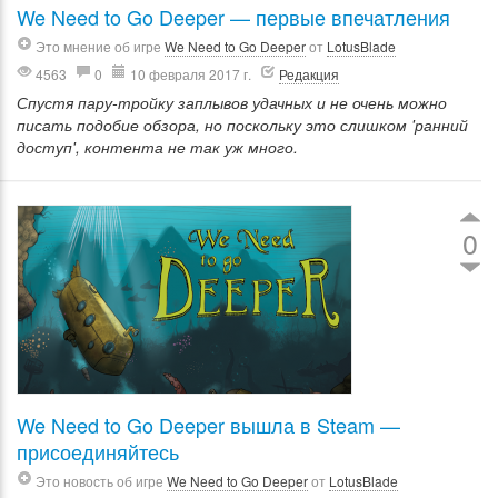
We Need to Go Deeper — первые впечатления
Это мнение об игре
We Need to Go Deeper
от
LotusBlade
4563
0
10 февраля 2017 г.
Редакция
Спустя пару-тройку заплывов удачных и не очень можно
писать подобие обзора, но поскольку это слишком 'ранний
доступ', контента не так уж много.
0
We Need to Go Deeper вышла в Steam —
присоединяйтесь
Это новость об игре
We Need to Go Deeper
от
LotusBlade