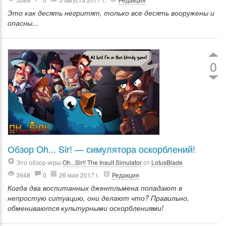
Это как десять негритят, только все десять вооружены и
опасны...
0
Обзор Oh... Sir! — симулятора оскорблений!
Это обзор игры
Oh...Sir!! The Insult Simulator
от
LotusBlade
3948
0
26 мая 2017 г.
Редакция
Когда два воспитанных джентльмена попадают в
непростую ситуацию, они делают что? Правильно,
обмениваются культурными оскорблениями!