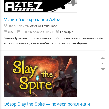
Мини-обзор кровавой Aztez
Это обзор игры
Aztez
от
LotusBlade
4659
0
26 декабря 2017 г.
Редакция
Напридумывают однословных общих названий, потом поди
ещё откопай нужный тебе сайт с игрой — Ацтеки.
1
Обзор Slay the Spire — помеси рогалика и