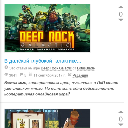
0
В далёкой глубокой галактике...
Это статья об игре
Deep Rock Galactic
от
LotusBlade
3641
5
11 сентября 2017 г.
Редакция
Всяких ммо, кооперативных арен, выживалок и ПвП стало
уже слишком много. Но есть хоть одна действительно
кооперативная онлайновая игра?
0