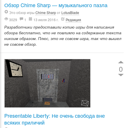
Обзор Chime Sharp — музыкального пазла
Это обзор игры
Chime Sharp
от
LotusBlade
3029
1
13 июля 2016 г.
Редакция
Разработчики предоставили копию игры для написания
обзора бесплатно, что не повлияло на содержание текста
никоим образом. Плюс, это не совсем игра, так что вышел
не совсем обзор.
0
Presentable Liberty: Не очень свобода вне
всяких приличий