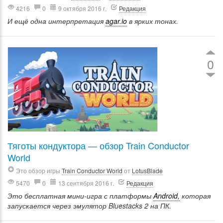
4216
0
9 октября 2016 г.
Редакция
И ещё одна интерпретация
agar.io
в ярких тонах.
0
Тяготы кондуктора — обзор Train Conductor
World
Это обзор игры
Train Conductor World
от
LotusBlade
5470
0
13 сентября 2016 г.
Редакция
Это бесплатная мини-игра с платформы
Android,
которая
запускается через эмулятор Bluestacks 2 на ПК.