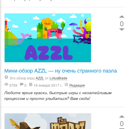
0
Мини-обзор AZZL — ну очень странного пазла
Это обзор игры
AZZL
от
LotusBlade
3709
0
16 января 2017 г.
Редакция
Любите яркие краски, быстрые игры с незатейливым
процессом и просто улыбаться? Вам сюда!
0