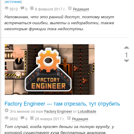
(
источник
)
3512
0
8 февраля 2017 г.
Редакция
Напоминаю, что это ранний доступ, поэтому могут
встречаться ошибки, вылеты и недоработки, также
некоторые функции пока недоступны.
1
Factory Engineer — там отрезать, тут отрубить
Это мнение об игре
Factory Engineer
от
LotusBlade
3632
0
26 января 2017 г.
Редакция
Тот случай, когда просят деньги за полную ерунду, у
которой существует куча бесплатных аналогов.