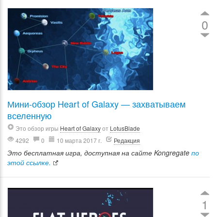
0
Мини-обзор Heart of Galaxy — захватываем
вселенную
Это обзор игры
Heart of Galaxy
от
LotusBlade
4292
0
10 марта 2017 г.
Редакция
Это бесплатная игра, доступная на сайте Kongregate
по
этой ссылке.
1