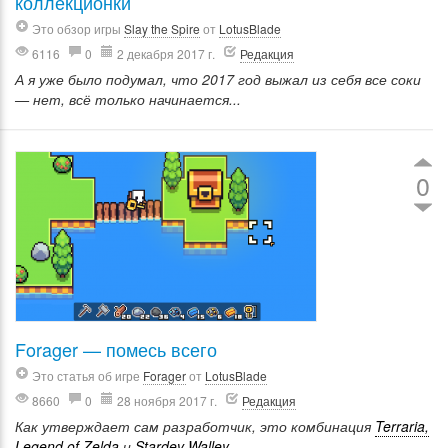
коллекционки
Это обзор игры
Slay the Spire
от
LotusBlade
6116
0
2 декабря 2017 г.
Редакция
А я уже было подумал, что 2017 год выжал из себя все соки
— нет, всё только начинается...
0
Forager — помесь всего
Это статья об игре
Forager
от
LotusBlade
8660
0
28 ноября 2017 г.
Редакция
Как утверждает сам разработчик, это комбинация
Terraria,
Legend of Zelda
и
Stardev Walley...