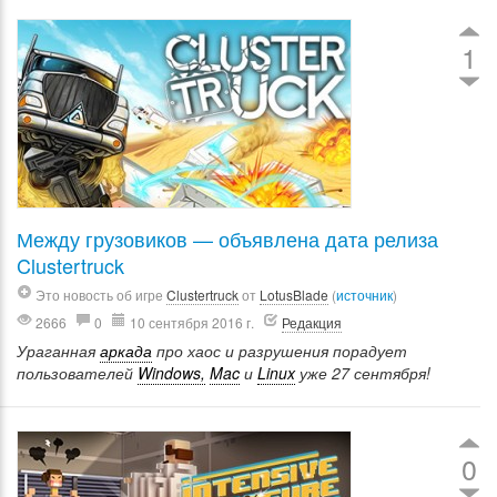
1
Между грузовиков — объявлена дата релиза
Clustertruck
Это новость об игре
Clustertruck
от
LotusBlade
(
источник
)
2666
0
10 сентября 2016 г.
Редакция
Ураганная
аркада
про хаос и разрушения порадует
пользователей
Windows,
Mac
и
Linux
уже 27 сентября!
0