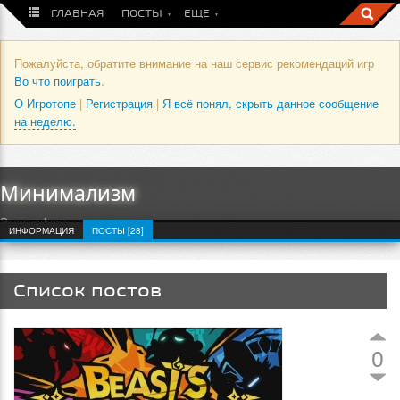
ГЛАВНАЯ
ПОСТЫ
ЕЩЕ
Пожалуйста, обратите внимание на наш сервис рекомендаций игр
Во что поиграть
.
О Игротопе
|
Регистрация
|
Я всё понял, скрыть данное сообщение
на неделю.
Минимализм
Это графика
ИНФОРМАЦИЯ
ПОСТЫ [28]
Список постов
0