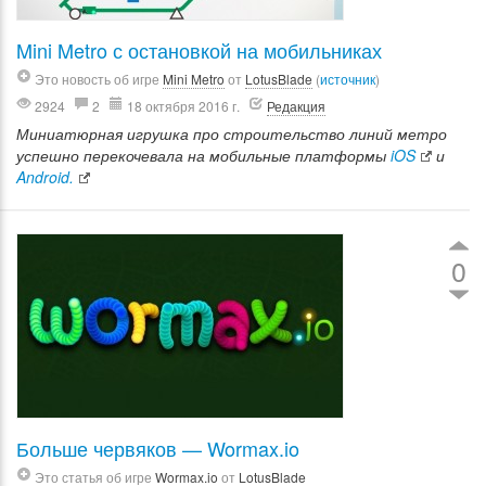
Mini Metro с остановкой на мобильниках
Это новость об игре
Mini Metro
от
LotusBlade
(
источник
)
2924
2
18 октября 2016 г.
Редакция
Миниатюрная игрушка про строительство линий метро
успешно перекочевала на мобильные платформы
iOS
и
Android.
0
Больше червяков — Wormax.io
Это статья об игре
Wormax.io
от
LotusBlade