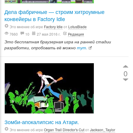
Дела фабричные — строим хитроумные
конвейеры в Factory Idle
Это мнение об игре
Factory Idle
от
LotusBlade
7660
10
27 мая 2016 г.
Редакция
Это бесплатная браузерная игра на ранней стадии
разработки, опробовать её можно
тут.
0
Зомби-апокалипсис на Атари.
Это мнение об игре
Organ Trail Director's Cut
от
Jackson_Taylor