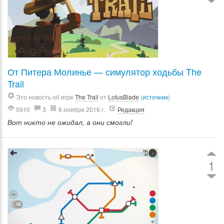
От Питера Молинье — симулятор ходьбы The
Trail
Это новость об игре
The Trail
от
LotusBlade
(
источник
)
5910
3
6 ноября 2016 г.
Редакция
Вот никто не ожидал, а они смогли!
1