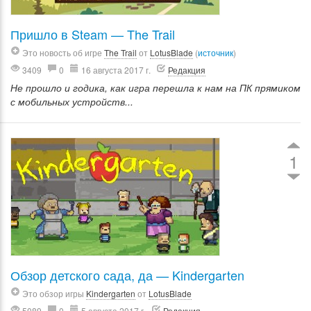
Пришло в Steam — The Trail
Это новость об игре
The Trail
от
LotusBlade
(
источник
)
3409
0
16 августа 2017 г.
Редакция
Не прошло и годика, как игра перешла к нам на ПК прямиком
с мобильных устройств...
1
Обзор детского сада, да — Kindergarten
Это обзор игры
Kindergarten
от
LotusBlade
5089
0
5 августа 2017 г.
Редакция