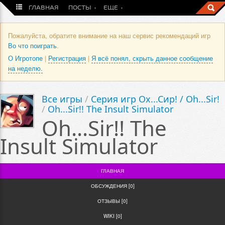
ГЛАВНАЯ
ПОСТЫ
ЕЩЕ
Пожалуйста, обратите внимание на наш сервис рекомендаций игр
Во что поиграть
.
О Игротопе
|
Регистрация
|
Я всё понял, скрыть данное сообщение
на неделю.
Все игры
/
Серия игр Ох...Сир! / Oh...Sir!
/
Oh...Sir!! The Insult Simulator
Oh...Sir!! The
Insult Simulator
ГЛАВНАЯ
ОБСУЖДЕНИЯ [0]
ОТЗЫВЫ [0]
WIKI [0]