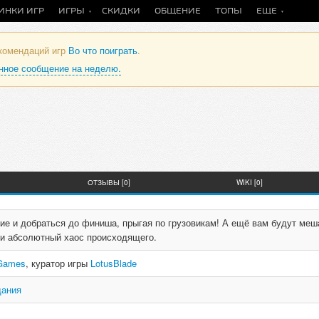
ИНКИ ИГР
ИГРЫ
СКИДКИ
ОБЩЕНИЕ
ТОПЫ
ЕЩЕ
екомендаций игр
Во что поиграть
.
анное сообщение на неделю.
ОТЗЫВЫ [0]
WIKI [0]
ие и добраться до финиша, прыгая по грузовикам! А ещё вам будут меш
 и абсолютный хаос происходящего.
 Games
, куратор игры
LotusBlade
дания