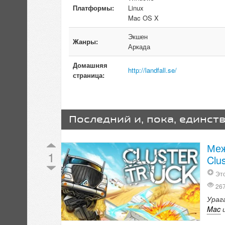
Платформы:
Linux
Mac OS X
Экшен
Жанры:
Аркада
Домашняя
http://landfall.se/
страница:
Последний и, пока, единст
Меж
1
Clus
Это
26
Ураг
Mac