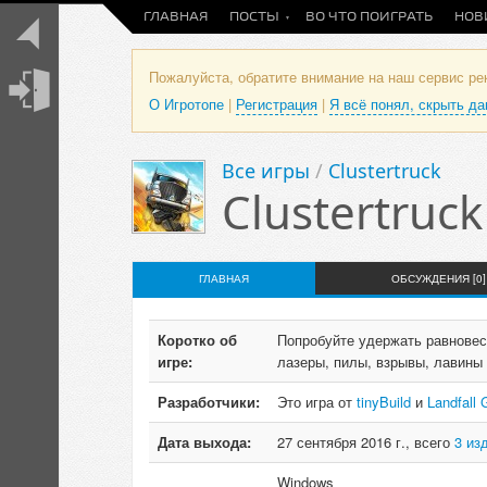
ГЛАВНАЯ
ПОСТЫ
ВО ЧТО ПОИГРАТЬ
НОВ
Пожалуйста, обратите внимание на наш сервис р
О Игротопе
|
Регистрация
|
Я всё понял, скрыть д
Все игры
/
Clustertruck
Clustertruck
ГЛАВНАЯ
ОБСУЖДЕНИЯ [0]
Коротко об
Попробуйте удержать равновес
игре:
лазеры, пилы, взрывы, лавины
Разработчики:
Это игра от
tinyBuild
и
Landfall
Дата выхода:
27 сентября 2016 г., всего
3 из
Windows