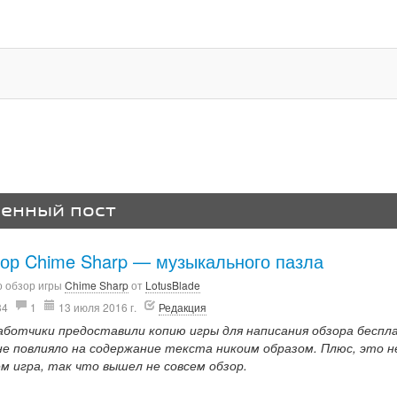
венный пост
ор Chime Sharp — музыкального пазла
о обзор игры
Chime Sharp
от
LotusBlade
34
1
13 июля 2016 г.
Редакция
аботчики предоставили копию игры для написания обзора беспл
не повлияло на содержание текста никоим образом. Плюс, это н
ем игра, так что вышел не совсем обзор.