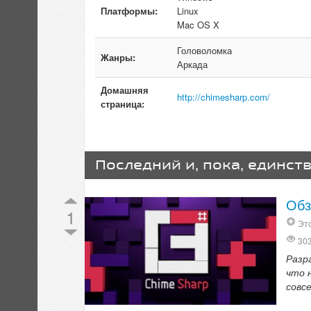
Платформы:
Linux
Mac OS X
Головоломка
Жанры:
Аркада
Домашняя
http://chimesharp.com/
страница:
Последний и, пока, единст
Обз
1
Эт
30
Разр
что 
совс