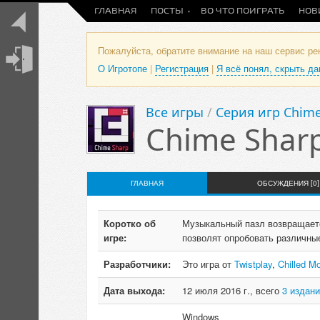
ГЛАВНАЯ
ПОСТЫ
ВО ЧТО ПОИГРАТЬ
НОВ
Пожалуйста, обратите внимание на наш сервис р
О Игротопе
|
Регистрация
|
Я всё понял, скрыть д
Все игры
/
Серия игр Chime
Chime Shar
ГЛАВНАЯ
ОБСУЖДЕНИЯ [0]
Коротко об
Музыкальный пазл возвращаетс
игре:
позволят опробовать различны
Разработчики:
Это игра от
Twistplay
,
Chilled M
Дата выхода:
12 июля 2016 г., всего
3 издан
Windows