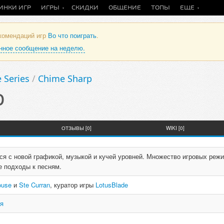
ИНКИ ИГР
ИГРЫ
СКИДКИ
ОБЩЕНИЕ
ТОПЫ
ЕЩЕ
екомендаций игр
Во что поиграть
.
анное сообщение на неделю.
 Series
/
Chime Sharp
p
ОТЗЫВЫ [0]
WIKI [0]
я с новой графикой, музыкой и кучей уровней. Множество игровых реж
е подходы к песням.
ouse
и
Ste Curran
, куратор игры
LotusBlade
ия