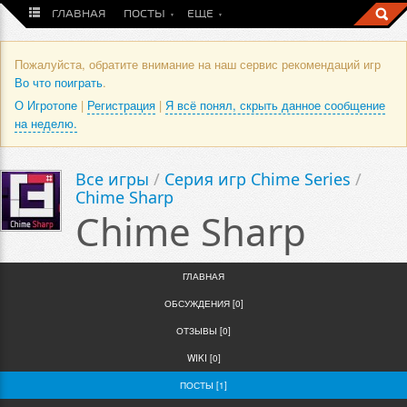
ГЛАВНАЯ
ПОСТЫ
ЕЩЕ
Пожалуйста, обратите внимание на наш сервис рекомендаций игр
Во что поиграть
.
О Игротопе
|
Регистрация
|
Я всё понял, скрыть данное сообщение
на неделю.
Все игры
/
Серия игр Chime Series
/
Chime Sharp
Chime Sharp
ГЛАВНАЯ
ОБСУЖДЕНИЯ [0]
ОТЗЫВЫ [0]
WIKI [0]
ПОСТЫ [1]