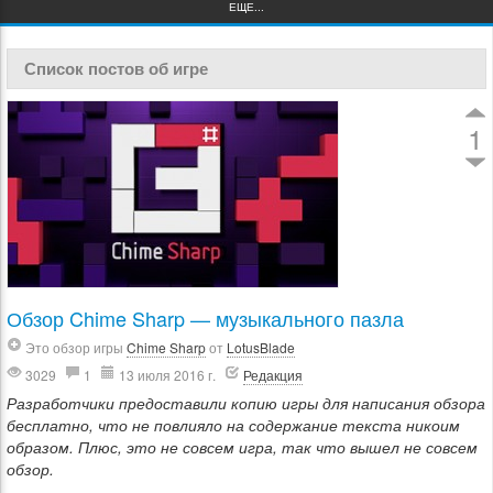
ЕЩЕ...
Список постов об игре
1
Обзор Chime Sharp — музыкального пазла
Это обзор игры
Chime Sharp
от
LotusBlade
3029
1
13 июля 2016 г.
Редакция
Разработчики предоставили копию игры для написания обзора
бесплатно, что не повлияло на содержание текста никоим
образом. Плюс, это не совсем игра, так что вышел не совсем
обзор.