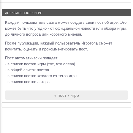
ДОБАВИТЬ ПОСТ К ИГРЕ
Каждый пользователь сайта может создать свой пост об игре. Это
может быть что угодно - от официальной новости или обзора игры,
до личного вопроса или короткого мнения.
После публикации, каждый пользователь Игротопа сможет
почитать, оценить и прокомментировать пост.
Пост автоматически попадет:
- в список постов игры (тот, что слева)
- в общий список постов
- в список постов каждого из тегов игры
- в список постов автора
+ пост к игре