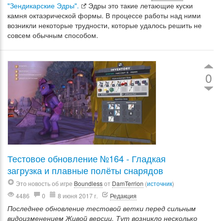
"Зендикарские Эдры".
Эдры это такие летающие куски
камня октаэрической формы. В процессе работы над ними
возникли некоторые трудности, которые удалось решить не
совсем обычным способом.
0
Тестовое обновление №164 - Гладкая
загрузка и плавные полёты снарядов
Это новость об игре
Boundless
от
DamTerrion
(
источник
)
4486
0
8 июня 2017 г.
Редакция
Последнее обновление тестовой ветки перед сильным
видоизменением Живой версии. Тут возникло несколько