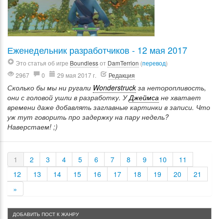
Еженедельник разработчиков - 12 мая 2017
Это статья об игре
Boundless
от
DamTerrion
(
перевод
)
2967
0
29 мая 2017 г.
Редакция
Сколько бы мы ни ругали
Wonderstruck
за неторопливость,
они с головой ушли в разработку. У
Джеймса
не хватает
времени даже добавлять заглавные картинки в записи. Что
уж тут говорить про задержку на пару недель?
Наверстаем! ;)
1
2
3
4
5
6
7
8
9
10
11
12
13
14
15
16
17
18
19
20
21
»
ДОБАВИТЬ ПОСТ К ЖАНРУ