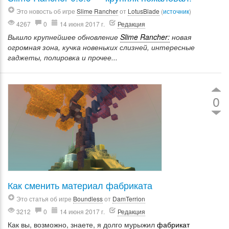
Это новость об игре
Slime Rancher
от
LotusBlade
(
источник
)
4267
0
14 июня 2017 г.
Редакция
Вышло крупнейшее обновление
Slime Rancher:
новая
огромная зона, кучка новеньких слизней, интересные
гаджеты, полировка и прочее...
0
Как сменить материал фабриката
Это статья об игре
Boundless
от
DamTerrion
3212
0
14 июня 2017 г.
Редакция
Как вы, возможно, знаете, я долго мурыжил
фабрикат