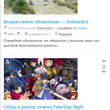
Вырвиглазное обновление — Subnautica
Это новость об игре
Subnautica
от
LotusBlade
(
источник
)
3907
1
8 декабря 2017 г.
Редакция
Очередное обновление, не связанное с релизом игры или
выходом долгожданной ракеты...
0
Обзор и разбор сюжета Fate/Stay Night