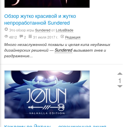
Обзор жутко красивой и жутко
непроработанной Sundered
Это обзор игры
Sundered
от
LotusBlade
4812
2
31 июля 2017 г.
Редакция
Много незаслуженной похвалы и целая кипа неудачных
дизайнерских решений —
Sundered
вызывает гнев и
раздражение...
1
Каждому по Йотуну — ограниченная акция