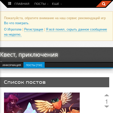
ГЛАВНАЯ
ПОСТЫ
ЕЩЕ
Пожалуйста, обратите внимание на наш сервис рекомендаций игр
Во что поиграть
.
О Игротопе
|
Регистрация
|
Я всё понял, скрыть данное сообщение
на неделю.
Квест, приключения
Это жанр
ИНФОРМАЦИЯ
ПОСТЫ [730]
Список постов
1