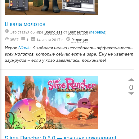
Шкала молотов
Это статья об игре
Boundless
от
DamTerrion
(
перевод
)
3587
1
14 июня 2017 г.
Редакция
Игрок
Nibuls
задался целью исследовать эффективность
всех
молотов
, которые сейчас есть в игре. Ему не хватает
изумрудов – если у кого завалялись, подкиньте!
0
Slime Rancher 0.6.0 — крупняк пожаловал!