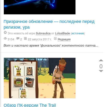
Призрачное обновление — последнее перед
релизом, ура
Это новость об игре
Subnautica
от
LotusBlade
(
источник
)
3154
2
22 августа 2017 г.
Редакция
Вот и настало время 'финального' контентного патча...
0
Обзор ПК-версии The Trail