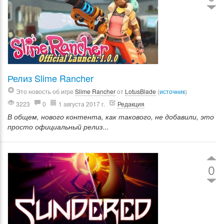
Релиз Slime Rancher
Это новость об игре
Slime Rancher
от
LotusBlade
(
источник
)
3223
0
1 августа 2017 г.
Редакция
В общем, нового контента, как такового, не добавили, это
просто официальный релиз...
0