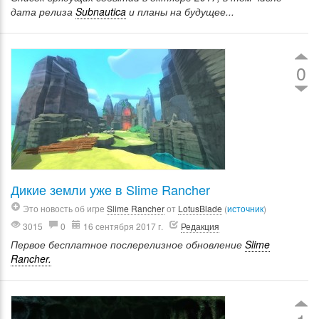
дата релиза
Subnautica
и планы на будущее...
0
Дикие земли уже в Slime Rancher
Это новость об игре
Slime Rancher
от
LotusBlade
(
источник
)
3015
0
16 сентября 2017 г.
Редакция
Первое бесплатное послерелизное обновление
Slime
Rancher.