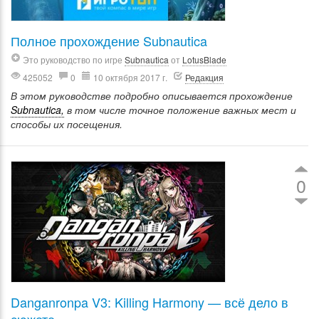
Полное прохождение Subnautica
Это руководство по игре
Subnautica
от
LotusBlade
425052
0
10 октября 2017 г.
Редакция
В этом руководстве подробно описывается прохождение
Subnautica,
в том числе точное положение важных мест и
способы их посещения.
0
Danganronpa V3: Killing Harmony — всё дело в