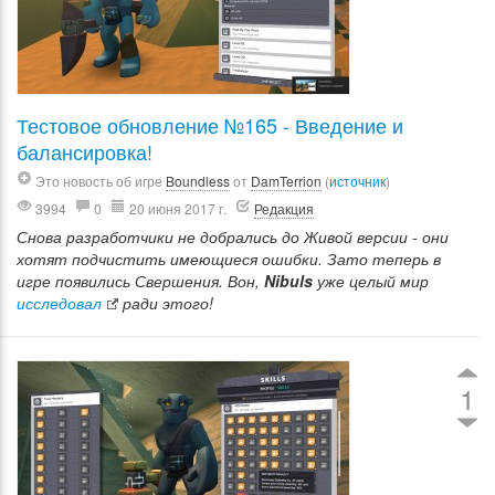
Тестовое обновление №165 - Введение и
балансировка!
Это новость об игре
Boundless
от
DamTerrion
(
источник
)
3994
0
20 июня 2017 г.
Редакция
Снова разработчики не добрались до Живой версии - они
хотят подчистить имеющиеся ошибки. Зато теперь в
игре появились Свершения. Вон,
Nibuls
уже целый мир
исследовал
ради этого!
1