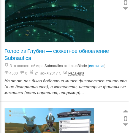
0
Голос из Глубин — сюжетное обновление
Subnautica
Это новость об игре
Subnautica
от
LotusBlade
(
источник
)
4500
0
21 июня 2017 г.
Редакция
На этот раз было добавлено много физического контента
(а не декоративного), в частности, некоторые финальные
механики (сеть порталов, например)...
0