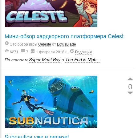
Мини-обзор хардкорного платформера Celest
Это обзор игры
Celeste
от
LotusBlade
6271
7
1 февраля 2018 г.
Редакция
По стопам
Super Meat Boy
и
The End is Nigh...
0
Subnautica уже в релизе!