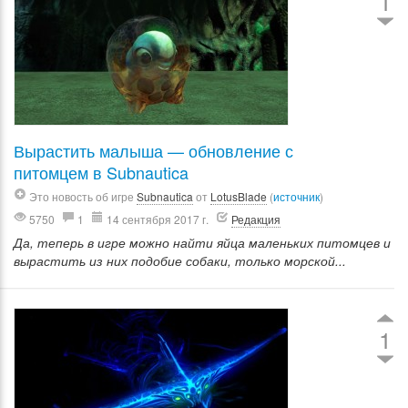
1
Вырастить малыша — обновление с
питомцем в Subnautica
Это новость об игре
Subnautica
от
LotusBlade
(
источник
)
5750
1
14 сентября 2017 г.
Редакция
Да, теперь в игре можно найти яйца маленьких питомцев и
вырастить из них подобие собаки, только морской...
1