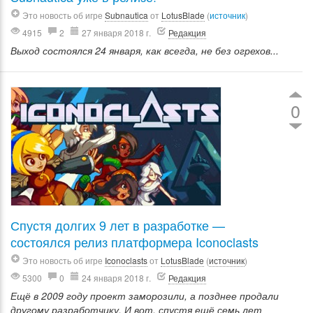
Это новость об игре
Subnautica
от
LotusBlade
(
источник
)
4915
2
27 января 2018 г.
Редакция
Выход состоялся 24 января, как всегда, не без огрехов...
0
Спустя долгих 9 лет в разработке —
состоялся релиз платформера Iconoclasts
Это новость об игре
Iconoclasts
от
LotusBlade
(
источник
)
5300
0
24 января 2018 г.
Редакция
Ещё в 2009 году проект заморозили, а позднее продали
другому разработчику. И вот, спустя ещё семь лет