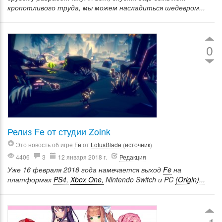
кропотливого труда, мы можем насладиться шедевром...
0
Релиз Fe от студии Zoink
Это новость об игре
Fe
от
LotusBlade
(
источник
)
4406
3
12 января 2018 г.
Редакция
Уже 16 февраля 2018 года намечается выход
Fe
на
платформах
PS4,
Xbox One,
Nintendo Switch и PC
(Origin)...