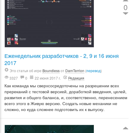
0
Еженедельник разработчиков - 2, 9 и 16 июня
2017
Это статья об игре
Boundless
от
DamTerrion
(
перевод
)
3327
0
22 июня 2017 г.
Редакция
Как команда мы сверхсосредоточены на разрешении всех
пререканий с тестовой версией, доработкой введения, целей,
развития и общего баланса, и, соответственно, перенесением
всего этого в Живую версию. Создать новые механики не
сложно, но куда сложнее подготовить их к выпуску.