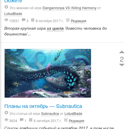
сюжете
Это мнение об игре
Danganronpa V3: Killing Harmony
от
LotusBlade
10631
3
8 октября 2017 г.
Редакция
Вторая крупная игра
из цикла
'довести человека до
бешенства'...
2
Планы на октябрь — Subnautica
Это статья об игре
Subnautica
от
LotusBlade
3634
1
6 октября 2017 г.
Редакция
Список грядущих событий в октябре 2017, в том числе