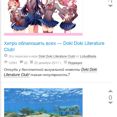
-1
Хитро облапошить всех — Doki Doki Literature
Club!
Это пересказ к игре
Doki Doki Literature Club!
от
LotusBlade
12261
22
22 декабря 2017 г.
Редакция
Откуда у бесплатной визуальной новеллы
Doki Doki
Literature Club!
такая популярность?
0