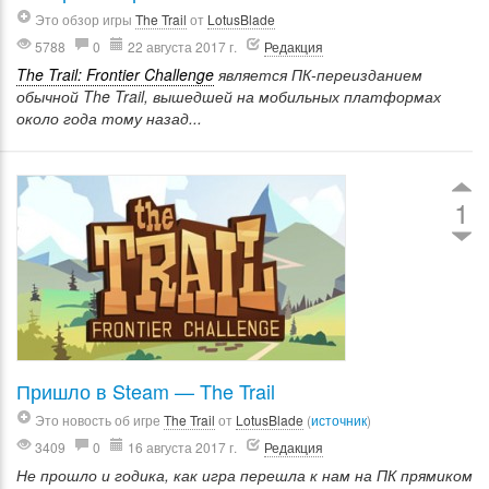
Это обзор игры
The Trail
от
LotusBlade
5788
0
22 августа 2017 г.
Редакция
The Trail: Frontier Challenge
является ПК-переизданием
обычной The Trail, вышедшей на мобильных платформах
около года тому назад...
1
Пришло в Steam — The Trail
Это новость об игре
The Trail
от
LotusBlade
(
источник
)
3409
0
16 августа 2017 г.
Редакция
Не прошло и годика, как игра перешла к нам на ПК прямиком