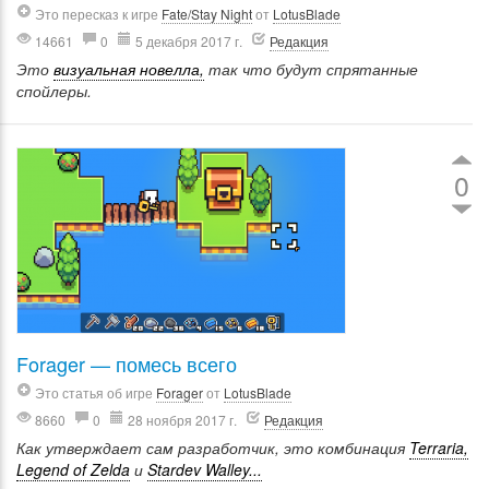
Это пересказ к игре
Fate/Stay Night
от
LotusBlade
14661
0
5 декабря 2017 г.
Редакция
Это
визуальная новелла,
так что будут спрятанные
спойлеры.
0
Forager — помесь всего
Это статья об игре
Forager
от
LotusBlade
8660
0
28 ноября 2017 г.
Редакция
Как утверждает сам разработчик, это комбинация
Terraria,
Legend of Zelda
и
Stardev Walley...