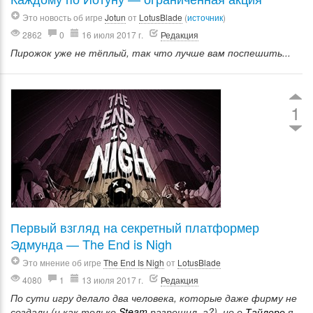
Это новость об игре
Jotun
от
LotusBlade
(
источник
)
2862
0
16 июля 2017 г.
Редакция
Пирожок уже не тёплый, так что лучше вам поспешить...
1
Первый взгляд на секретный платформер
Эдмунда — The End is Nigh
Это мнение об игре
The End Is Nigh
от
LotusBlade
4080
1
13 июля 2017 г.
Редакция
По сути игру делало два человека, которые даже фирму не
создали (и как только
Steam
разрешил, а?), но о
Тайлере
я