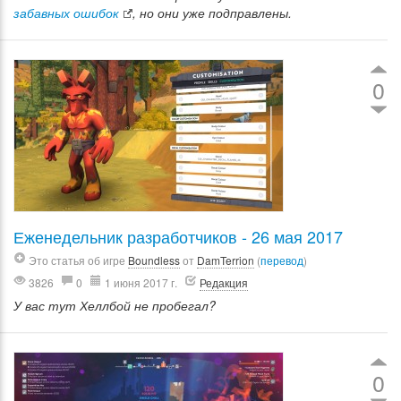
забавных ошибок
, но они уже подправлены.
0
Еженедельник разработчиков - 26 мая 2017
Это статья об игре
Boundless
от
DamTerrion
(
перевод
)
3826
0
1 июня 2017 г.
Редакция
У вас тут Хеллбой не пробегал?
0