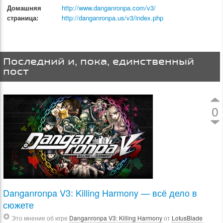
Домашняя
http://www.danganronpa.com/v3/
страница:
http://danganronpa.us/v3/index.php
Последний и, пока, единственный
пост
0
Danganronpa V3: Killing Harmony — всё дело в
сюжете
Это мнение об игре
Danganronpa V3: Killing Harmony
от
LotusBlade