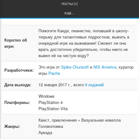
ПОСТЫ [1]
ЕЩЕ...
Помогите Каеде, пианистке, попавшей в школу-
тюрьму для талантливых подростков, выжить в
Коротко об
очередной игре на выживание! Сможет ли она
игре:
врать достаточно убедительно, чтобы никто не
вывел её на чистую воду?
Это игра от
Spike Chunsoft
и
NIS America
, куратор
Разработчики:
игры
Pache
Дата выхода:
12 января 2017 г., всего
9 изданий
Windows
Платформы:
PlayStation 4
PlayStation Vita
Квест, приключения » Визуальная новелла
Жанры:
Головоломка
Аркада