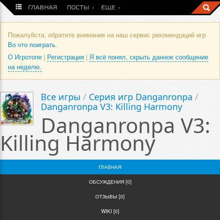
ГЛАВНАЯ
ПОСТЫ
ЕЩЕ
Пожалуйста, обратите внимание на наш сервис рекомендаций игр
Во что поиграть
.
О Игротопе
|
Регистрация
|
Я всё понял, скрыть данное сообщение
на неделю.
Все игры
/
Серия игр Danganronpa
/
Danganronpa V3: Killing Harmony
Danganronpa V3:
Killing Harmony
ГЛАВНАЯ
ОБСУЖДЕНИЯ [0]
ОТЗЫВЫ [0]
WIKI [0]