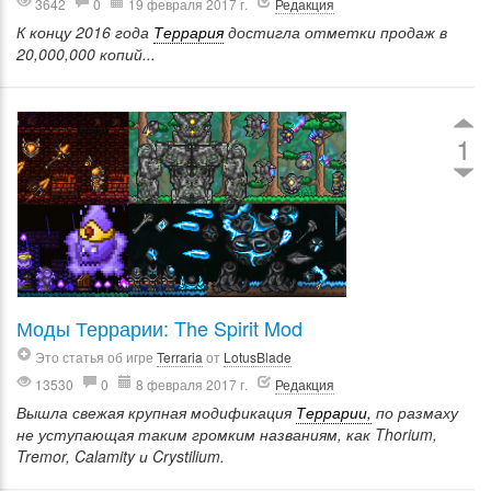
3642
0
19 февраля 2017 г.
Редакция
К концу 2016 года
Террария
достигла отметки продаж в
20,000,000 копий...
1
Моды Террарии: The Spirit Mod
Это статья об игре
Terraria
от
LotusBlade
13530
0
8 февраля 2017 г.
Редакция
Вышла свежая крупная модификация
Террарии,
по размаху
не уступающая таким громким названиям, как Thorium,
Tremor, Calamity и Crystilium.