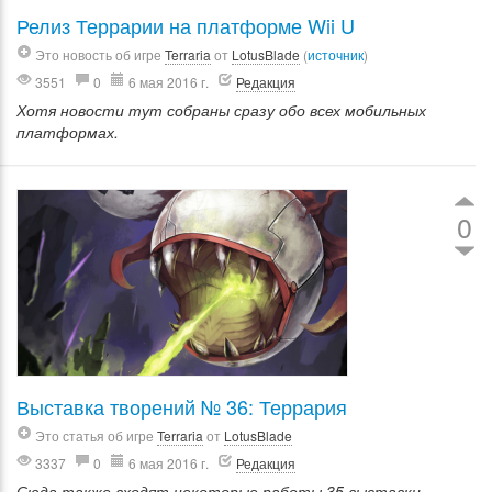
Релиз Террарии на платформе Wii U
Это новость об игре
Terraria
от
LotusBlade
(
источник
)
3551
0
6 мая 2016 г.
Редакция
Хотя новости тут собраны сразу обо всех мобильных
платформах.
0
Выставка творений № 36: Террария
Это статья об игре
Terraria
от
LotusBlade
3337
0
6 мая 2016 г.
Редакция
Сюда также входят некоторые работы 35 выставки