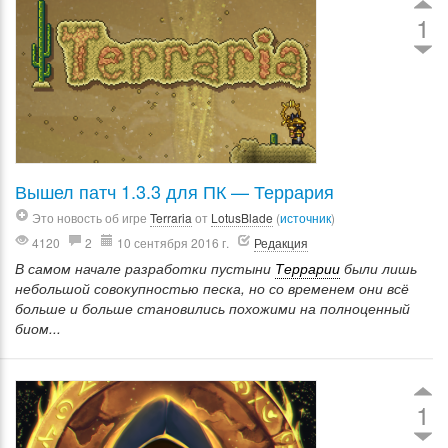
1
Вышел патч 1.3.3 для ПК — Террария
Это новость об игре
Terraria
от
LotusBlade
(
источник
)
4120
2
10 сентября 2016 г.
Редакция
В самом начале разработки пустыни
Террарии
были лишь
небольшой совокупностью песка, но со временем они всё
больше и больше становились похожими на полноценный
биом...
1