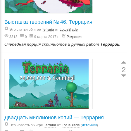
Выставка творений № 46: Террария
Это статья об игре
Terraria
от
LotusBlade
3318
0
9 марта 2017 г.
Редакция
Очередная порция скриншотов и ручных работ
Террарии.
2
Двадцать миллионов копий — Террария
Это новость об игре
Terraria
от
LotusBlade
(
источник
)