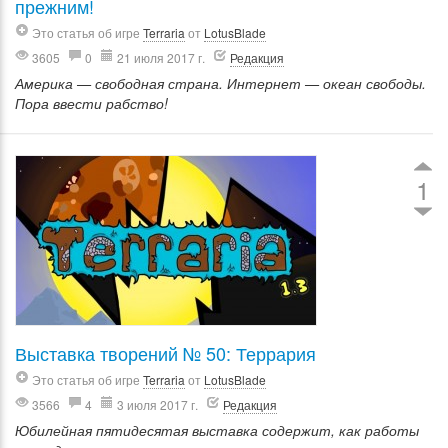
прежним!
Это статья об игре
Terraria
от
LotusBlade
3605
0
21 июля 2017 г.
Редакция
Америка — свободная страна. Интернет — океан свободы.
Пора ввести рабство!
1
Выставка творений № 50: Террария
Это статья об игре
Terraria
от
LotusBlade
3566
4
3 июля 2017 г.
Редакция
Юбилейная пятидесятая выставка содержит, как работы