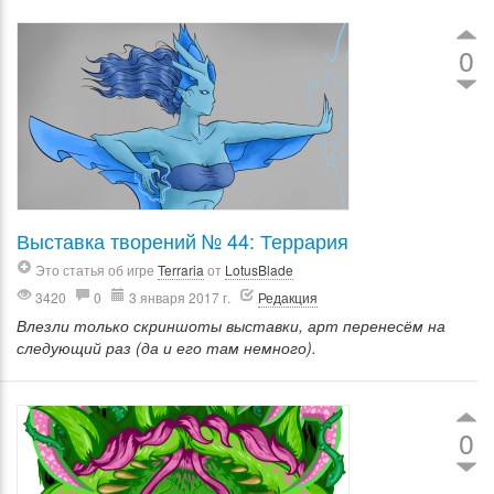
0
Выставка творений № 44: Террария
Это статья об игре
Terraria
от
LotusBlade
3420
0
3 января 2017 г.
Редакция
Влезли только скриншоты выставки, арт перенесём на
следующий раз (да и его там немного).
0