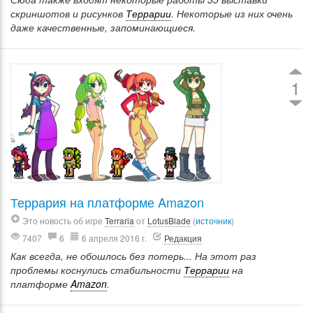
скриншотов и рисунков
Террарии
. Некоторые из них очень
даже качественные, запоминающиеся.
1
Террария на платформе Amazon
Это новость об игре
Terraria
от
LotusBlade
(
источник
)
7407
6
6 апреля 2016 г.
Редакция
Как всегда, не обошлось без потерь... На этот раз
проблемы коснулись стабильности
Террарии
на
платформе
Amazon
.