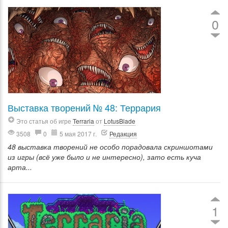
0
Выставка творений № 48: Террария
Это статья об игре
Terraria
от
LotusBlade
3508
0
5 мая 2017 г.
Редакция
48 выставка творений не особо порадовала скриншотами
из игры (всё уже было и не интересно), зато есть куча
арта...
1