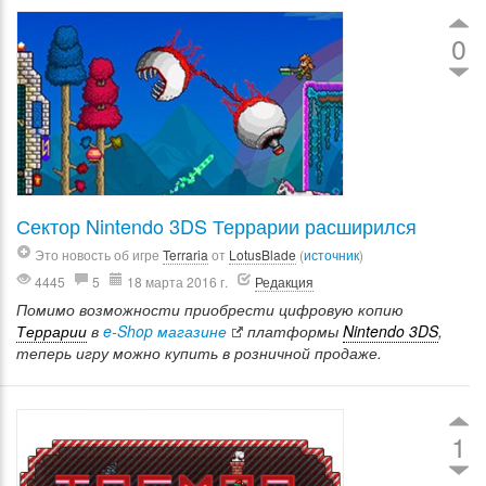
0
Сектор Nintendo 3DS Террарии расширился
Это новость об игре
Terraria
от
LotusBlade
(
источник
)
4445
5
18 марта 2016 г.
Редакция
Помимо возможности приобрести цифровую копию
Террарии
в
e-Shop магазине
платформы
Nintendo 3DS
,
теперь игру можно купить в розничной продаже.
1