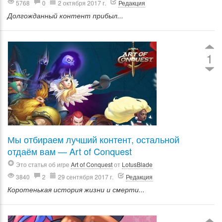
5768
0
2 октября 2017 г.
Редакция
Долгожданный контент прибыл...
1
Мы отбираем лучший контент, остальной
отдаём вам — Art of Conquest
Это статья об игре
Art of Conquest
от
LotusBlade
3840
2
29 сентября 2017 г.
Редакция
Коротенькая история жизни и смерти...