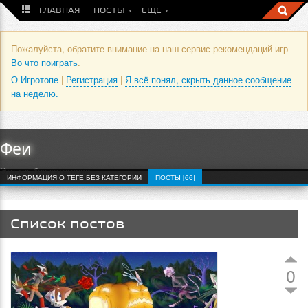
ГЛАВНАЯ
ПОСТЫ
ЕЩЕ
Пожалуйста, обратите внимание на наш сервис рекомендаций игр
Во что поиграть
.
О Игротопе
|
Регистрация
|
Я всё понял, скрыть данное сообщение
на неделю.
Феи
Это тег без категории
ИНФОРМАЦИЯ О ТЕГЕ БЕЗ КАТЕГОРИИ
ПОСТЫ [66]
Список постов
0