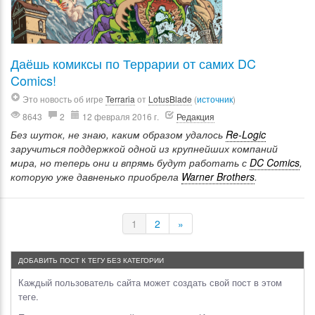
Даёшь комиксы по Террарии от самих DC
Comics!
Это новость об игре
Terraria
от
LotusBlade
(
источник
)
8643
2
12 февраля 2016 г.
Редакция
Без шуток, не знаю, каким образом удалось
Re-Logic
заручиться поддержкой одной из крупнейших компаний
мира, но теперь они и впрямь будут работать с
DC Comics
,
которую уже давненько приобрела
Warner Brothers
.
1
2
»
ДОБАВИТЬ ПОСТ К ТЕГУ БЕЗ КАТЕГОРИИ
Каждый пользователь сайта может создать свой пост в этом
теге.