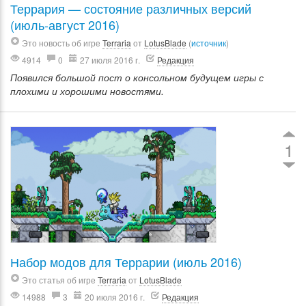
Террария — состояние различных версий
(июль-август 2016)
Это новость об игре
Terraria
от
LotusBlade
(
источник
)
4914
0
27 июля 2016 г.
Редакция
Появился большой пост о консольном будущем игры с
плохими и хорошими новостями.
1
Набор модов для Террарии (июль 2016)
Это статья об игре
Terraria
от
LotusBlade
14988
3
20 июля 2016 г.
Редакция