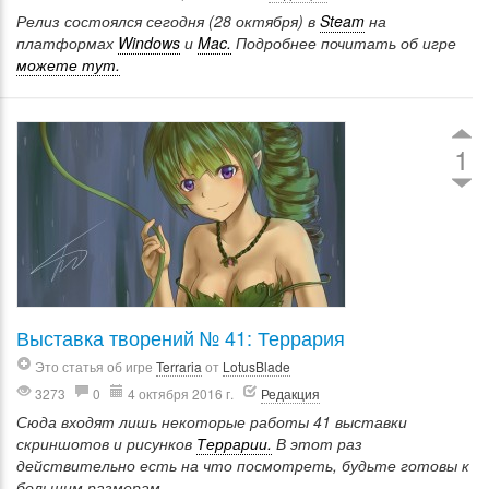
Релиз состоялся сегодня (28 октября) в
Steam
на
платформах
Windows
и
Mac.
Подробнее почитать об игре
можете тут.
1
Выставка творений № 41: Террария
Это статья об игре
Terraria
от
LotusBlade
3273
0
4 октября 2016 г.
Редакция
Сюда входят лишь некоторые работы 41 выставки
скриншотов и рисунков
Террарии.
В этот раз
действительно есть на что посмотреть, будьте готовы к
большим размерам...