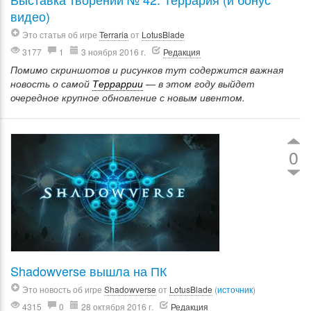
видео)
Это статья об игре
Terraria
от
LotusBlade
3177
1
3 ноября 2016 г.
Редакция
Помимо скриншотов и рисунков тут содержится важная
новость о самой
Терраррии
— в этом году выйдет
очередное крупное обновление с новым ивентом.
0
Shadowverse вышла на ПК
Это новость об игре
Shadowverse
от
LotusBlade
(
источник
)
4315
0
28 октября 2016 г.
Редакция