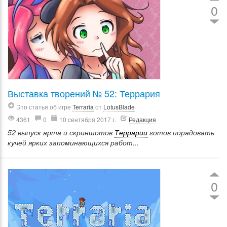
0
Выставка творений № 52: Террария
Это статья об игре
Terraria
от
LotusBlade
4361
0
10 сентября 2017 г.
Редакция
52 выпуск арта и скриншотов
Террарии
готов порадовать
кучей ярких запоминающихся работ...
0