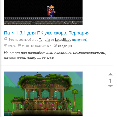
Патч 1.3.1 для ПК уже скоро: Террария
Это новость об игре
Terraria
от
LotusBlade
(
источник
)
3974
2
18 мая 2016 г.
Редакция
На этот раз разработчики оказались немногословными,
назвав лишь дату — 22 мая.
1