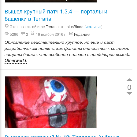
Вышел крупный патч 1.3.4 — порталы и
башенки в Terraria
Это новость об игре
Terraria
от
LotusBlade
(
источник
)
5296
2
16 ноября 2016 г.
Редакция
Обновление действительно крупное, но ещё и даст
разработчикам понять, как фанаты относятся к системе
защиты башен, что особенно полезно в преддверии выхода
Otherworld.
0
Выставка творений № 42: Террария (и бонус