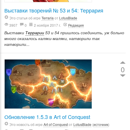
Выставки творений № 53 и 54: Террария
Это статья об игре
Terraria
от
LotusBlade
3907
0
2 ноября 2017 г.
Редакция
Выставки
Террарии
53 и 54 пришлось соединить, уж больно
много оказалось каляки-маляки, натворили так
натворили...
0
Обновление 1.5.3 в Art of Conquest
Это новость об игре
Art of Conquest
от
LotusBlade
(
источник
)