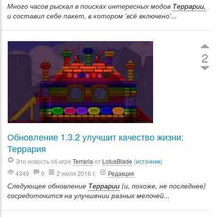
Много часов рыскал в поисках интересных модов
Террарии,
и составил себе пакет, в котором 'всё включено'...
2
Обновление 1.3.2 улучшит качество жизни:
Террария
Это новость об игре
Terraria
от
LotusBlade
(
источник
)
4349
0
2 июля 2016 г.
Редакция
Следующее обновление
Террарии
(и, похоже, не последнее)
сосредоточится на улучшении разных мелочей...