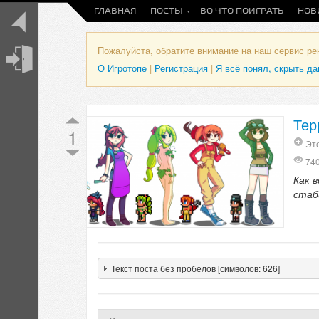
ГЛАВНАЯ
ПОСТЫ
ВО ЧТО ПОИГРАТЬ
НОВ
Пожалуйста, обратите внимание на наш сервис р
О Игротопе
|
Регистрация
|
Я всё понял, скрыть д
Тер
1
Это
74
Как в
стаб
Текст поста без пробелов [символов: 626]