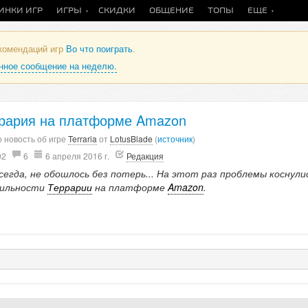
ИНКИ ИГР
ИГРЫ
СКИДКИ
ОБЩЕНИЕ
ТОПЫ
ЕЩЕ
екомендаций игр
Во что поиграть
.
анное сообщение на неделю.
рария на платформе Amazon
 новость об игре
Terraria
от
LotusBlade
(
источник
)
02
6
6 апреля 2016 г.
Редакция
сегда, не обошлось без потерь... На этот раз проблемы коснули
ильности
Террарии
на платформе
Amazon
.