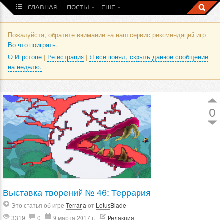
ГЛАВНАЯ
ПОСТЫ
ЕЩЕ
Пожалуйста, обратите внимание на наш сервис рекомендаций игр
Во что поиграть
.
О Игротопе
|
Регистрация
|
Я всё понял, скрыть данное сообщение
на неделю.
0
Выставка творений № 46: Террария
Это статья об игре
Terraria
от
LotusBlade
3319
0
9 марта 2017 г.
Редакция