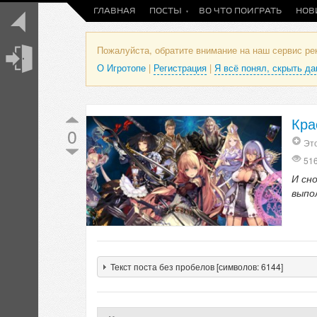
ГЛАВНАЯ
ПОСТЫ
ВО ЧТО ПОИГРАТЬ
НОВ
Пожалуйста, обратите внимание на наш сервис р
О Игротопе
|
Регистрация
|
Я всё понял, скрыть д
Кра
0
Это
51
И сн
выпо
Текст поста без пробелов [символов: 6144]