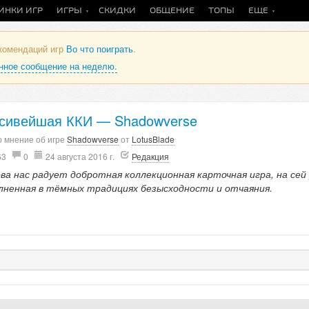
ИНКИ ИГР
ИГРЫ
СКИДКИ
ОБЩЕНИЕ
ТОПЫ
ЕЩЕ
екомендаций игр
Во что поиграть
.
анное сообщение на неделю.
сивейшая ККИ — Shadowverse
 мнение об игре
Shadowverse
от
LotusBlade
63
0
24 августа 2016 г.
Редакция
ова нас радует добротная коллекционная карточная игра, на сей
лненная в тёмных традициях безысходности и отчаяния.