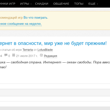
ИНКИ ИГР
ИГРЫ
СКИДКИ
ОБЩЕНИЕ
ТОПЫ
ЕЩЕ
екомендаций игр
Во что поиграть
.
анное сообщение на неделю.
ернет в опасности, мир уже не будет прежним!
 статья об игре
Terraria
от
LotusBlade
04
0
21 июля 2017 г.
Редакция
ика — свободная страна. Интернет — океан свободы. Пора вве
тво!