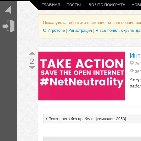
ГЛАВНАЯ
ПОСТЫ
ВО ЧТО ПОИГРАТЬ
НОВ
Пожалуйста, обратите внимание на наш сервис р
О Игротопе
|
Регистрация
|
Я всё понял, скрыть д
Инт
2
Это
36
Амер
рабс
Текст поста без пробелов [символов: 2053]