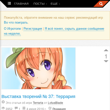
ГЛАВНАЯ
ПОСТЫ
ЕЩЕ
Пожалуйста, обратите внимание на наш сервис рекомендаций игр
Во что поиграть
.
О Игротопе
|
Регистрация
|
Я всё понял, скрыть данное сообщение
на неделю.
1
Выставка творений № 37: Террария
Это статья об игре
Terraria
от
LotusBlade
3952
1
4 июня 2016 г.
Редакция