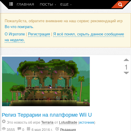
ГЛАВНАЯ
ПОСТЫ
ЕЩЕ
Пожалуйста, обратите внимание на наш сервис рекомендаций игр
Во что поиграть
.
О Игротопе
|
Регистрация
|
Я всё понял, скрыть данное сообщение
на неделю.
1
Релиз Террарии на платформе Wii U
Это новость об игре
Terraria
от
LotusBlade
(
источник
)
3555
0
6 мая 2016 г.
Редакция