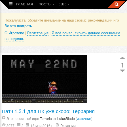
ГЛАВНАЯ
ПОСТЫ
ЕЩЕ
Пожалуйста, обратите внимание на наш сервис рекомендаций игр
Во что поиграть
.
О Игротопе
|
Регистрация
|
Я всё понял, скрыть данное сообщение
на неделю.
1
Патч 1.3.1 для ПК уже скоро: Террария
Это новость об игре
Terraria
от
LotusBlade
(
источник
)
3977
2
18 мая 2016 г.
Редакция