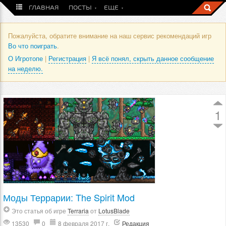
ГЛАВНАЯ
ПОСТЫ
ЕЩЕ
Пожалуйста, обратите внимание на наш сервис рекомендаций игр
Во что поиграть
.
О Игротопе
|
Регистрация
|
Я всё понял, скрыть данное сообщение
на неделю.
1
Моды Террарии: The Spirit Mod
Это статья об игре
Terraria
от
LotusBlade
13530
0
8 февраля 2017 г.
Редакция