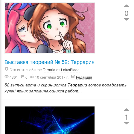
0
Выставка творений № 52: Террария
Это статья об игре
Terraria
от
LotusBlade
4361
0
10 сентября 2017 г.
Редакция
52 выпуск арта и скриншотов
Террарии
готов порадовать
кучей ярких запоминающихся работ...
1