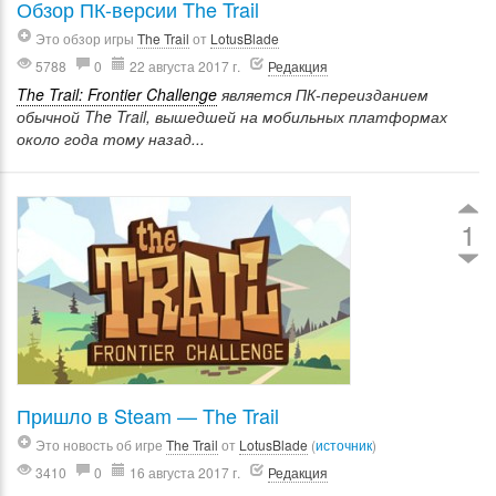
Обзор ПК-версии The Trail
Это обзор игры
The Trail
от
LotusBlade
5788
0
22 августа 2017 г.
Редакция
The Trail: Frontier Challenge
является ПК-переизданием
обычной The Trail, вышедшей на мобильных платформах
около года тому назад...
1
Пришло в Steam — The Trail
Это новость об игре
The Trail
от
LotusBlade
(
источник
)
3410
0
16 августа 2017 г.
Редакция