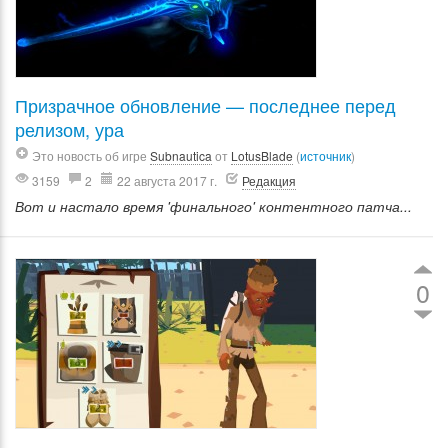
Призрачное обновление — последнее перед
релизом, ура
Это новость об игре
Subnautica
от
LotusBlade
(
источник
)
3159
2
22 августа 2017 г.
Редакция
Вот и настало время 'финального' контентного патча...
0