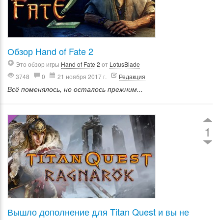
Обзор Hand of Fate 2
Это обзор игры
Hand of Fate 2
от
LotusBlade
3748
0
21 ноября 2017 г.
Редакция
Всё поменялось, но осталось прежним...
1
Вышло дополнение для Titan Quest и вы не