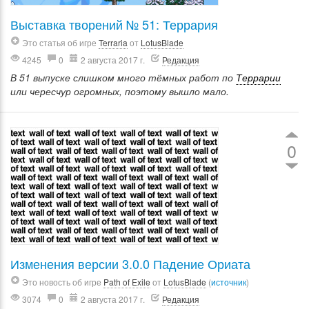
Выставка творений № 51: Террария
Это статья об игре
Terraria
от
LotusBlade
4245
0
2 августа 2017 г.
Редакция
В 51 выпуске слишком много тёмных работ по
Террарии
или чересчур огромных, поэтому вышло мало.
0
Изменения версии 3.0.0 Падение Ориата
Это новость об игре
Path of Exile
от
LotusBlade
(
источник
)
3074
0
2 августа 2017 г.
Редакция