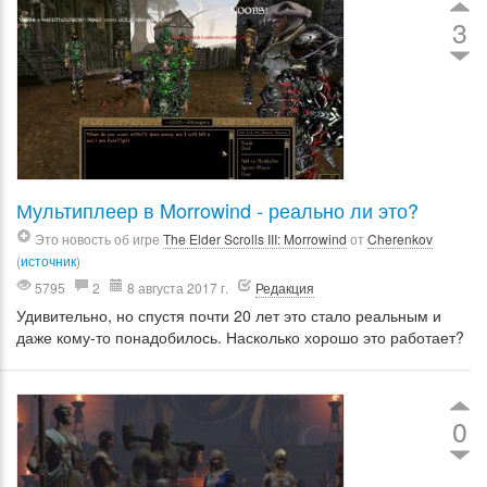
3
Мультиплеер в Morrowind - реально ли это?
Это новость об игре
The Elder Scrolls III: Morrowind
от
Cherenkov
(
источник
)
5795
2
8 августа 2017 г.
Редакция
Удивительно, но спустя почти 20 лет это стало реальным и
даже кому-то понадобилось. Насколько хорошо это работает?
0