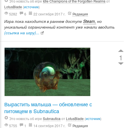
Это новость об игре
Idle Champions of the Forgotten Realms
от
LotusBlade
(
источник
)
5282
6
22 сентября 2017 г.
Редакция
Игра пока находится в раннем доступе
Steam,
но
уникальный ограниченный контент уже начали вводить
(ссылка на игру)...
1
Вырастить малыша — обновление с
питомцем в Subnautica
Это новость об игре
Subnautica
от
LotusBlade
(
источник
)
5755
1
14 сентября 2017 г.
Редакция