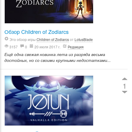
Обзор Children of Zodiarcs
Это обзор игры
Children of Zodiarcs
от
LotusBlade
3157
0
20 июля 2017 г.
Редакция
Ещё одна свежая новинка лета из разряда весьма
достойных, но со своими крупными недостатками...
1