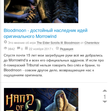
Bloodmoon - достойный наследник идей
оригинального Morrowind
Это мнение об игре
The Elder Scrolls III: Bloodmoon
от
Cherenkov
3842
0
22 ноября 2017 г.
Редакция
Спустя почти 15 лет мои загребущие руки всё же добрались
до Morrowind'a и всех его официальных аддонов. И если про
б-гомерзский Tribunal нельзя говорить без слёз и брани, то
Bloodmoon - совсем другое дело, возвращающее нас к
ощущениям оригинала.
1