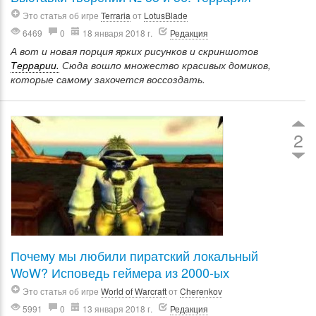
Это статья об игре
Terraria
от
LotusBlade
6469
0
18 января 2018 г.
Редакция
А вот и новая порция ярких рисунков и скриншотов
Террарии.
Сюда вошло множество красивых домиков,
которые самому захочется воссоздать.
2
Почему мы любили пиратский локальный
WoW? Исповедь геймера из 2000-ых
Это статья об игре
World of Warcraft
от
Cherenkov
5991
0
13 января 2018 г.
Редакция