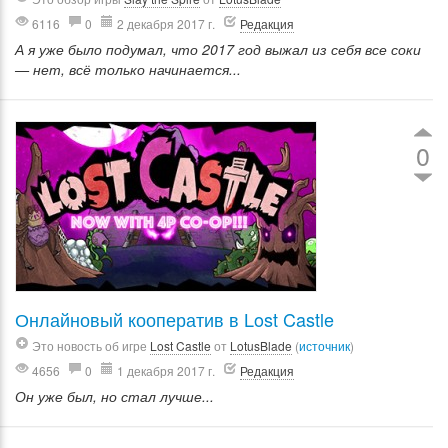
6116
0
2 декабря 2017 г.
Редакция
А я уже было подумал, что 2017 год выжал из себя все соки
— нет, всё только начинается...
0
Онлайновый кооператив в Lost Castle
Это новость об игре
Lost Castle
от
LotusBlade
(
источник
)
4656
0
1 декабря 2017 г.
Редакция
Он уже был, но стал лучше...