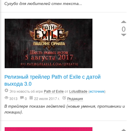
Сугубо для любителей стен текста...
0
Релизный трейлер Path of Exile с датой
выхода 3.0
Это новость об игре
Path of Exile
от
LotusBlade
(
источник
)
3013
0
22 июля 2017 г.
Редакция
В трейлере показан геймплей (новые умения, противники и
локации).