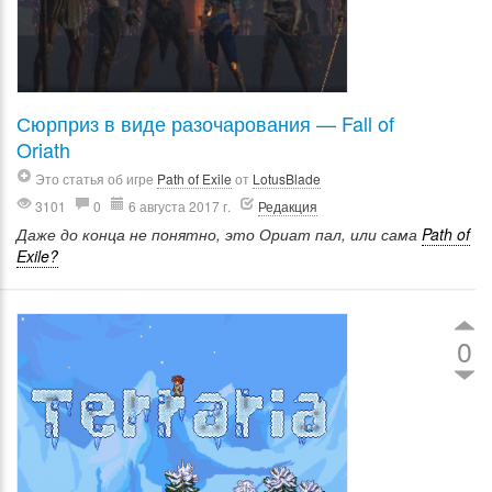
Сюрприз в виде разочарования — Fall of
Oriath
Это статья об игре
Path of Exile
от
LotusBlade
3101
0
6 августа 2017 г.
Редакция
Даже до конца не понятно, это Ориат пал, или сама
Path of
Exile?
0