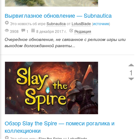
Вырвиглазное обновление — Subnautica
Это новость об игре
Subnautica
от
LotusBlade
(
источник
)
3908
1
8 декабря 2017 г.
Редакция
Очередное обновление, не связанное с релизом игры или
выходом долгожданной ракеты...
1
Обзор Slay the Spire — помеси рогалика и
коллекционки
Это обзор игры
Slay the Spire
от
LotusBlade