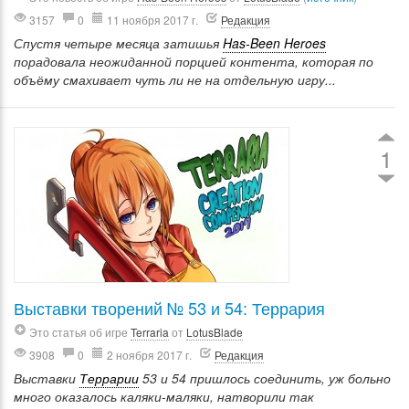
3157
0
11 ноября 2017 г.
Редакция
Спустя четыре месяца затишья
Has-Been Heroes
порадовала неожиданной порцией контента, которая по
объёму смахивает чуть ли не на отдельную игру...
1
Выставки творений № 53 и 54: Террария
Это статья об игре
Terraria
от
LotusBlade
3908
0
2 ноября 2017 г.
Редакция
Выставки
Террарии
53 и 54 пришлось соединить, уж больно
много оказалось каляки-маляки, натворили так