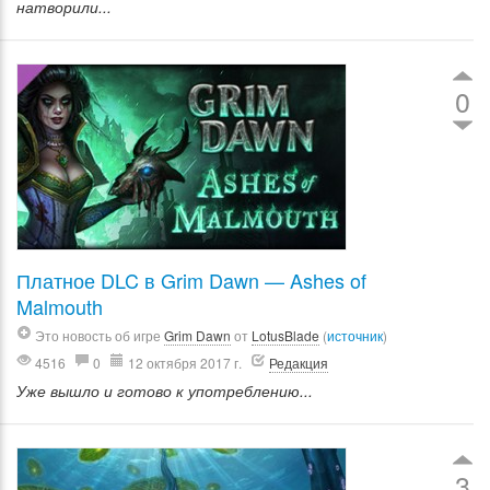
натворили...
0
Платное DLC в Grim Dawn — Ashes of
Malmouth
Это новость об игре
Grim Dawn
от
LotusBlade
(
источник
)
4516
0
12 октября 2017 г.
Редакция
Уже вышло и готово к употреблению...
3