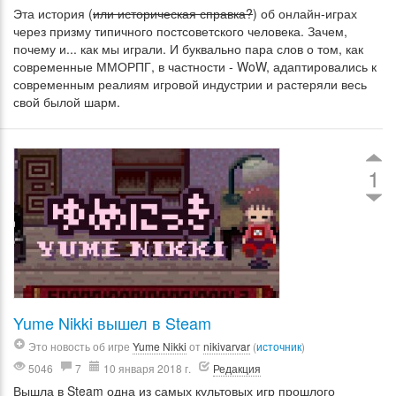
Эта история (
или историческая справка?
) об онлайн-играх
через призму типичного постсоветского человека. Зачем,
почему и... как мы играли. И буквально пара слов о том, как
современные ММОРПГ, в частности - WoW, адаптировались к
современным реалиям игровой индустрии и растеряли весь
свой былой шарм.
1
Yume Nikki вышел в Steam
Это новость об игре
Yume Nikki
от
nikivarvar
(
источник
)
5046
7
10 января 2018 г.
Редакция
Вышла в Steam одна из самых культовых игр прошлого