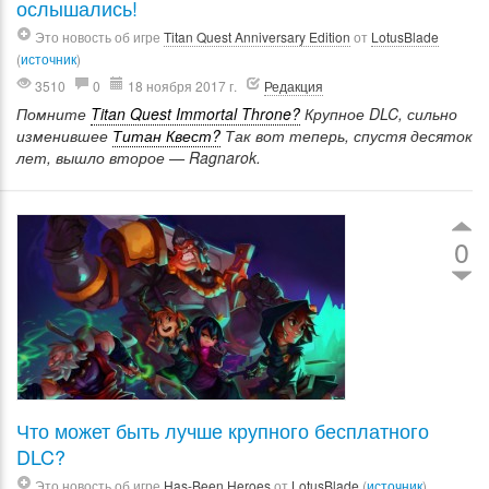
ослышались!
Это новость об игре
Titan Quest Anniversary Edition
от
LotusBlade
(
источник
)
3510
0
18 ноября 2017 г.
Редакция
Помните
Titan Quest Immortal Throne?
Крупное DLC, сильно
изменившее
Титан Квест?
Так вот теперь, спустя десяток
лет, вышло второе — Ragnarok.
0
Что может быть лучше крупного бесплатного
DLC?
Это новость об игре
Has-Been Heroes
от
LotusBlade
(
источник
)