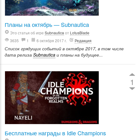
Планы на октябрь — Subnautica
Это статья об игре
Subnautica
от
LotusBlade
3635
1
6 октября 2017 г.
Редакция
Список грядущих событий в октябре 2017, в том числе
дата релиза
Subnautica
и планы на будущее...
1
Бесплатные награды в Idle Champions