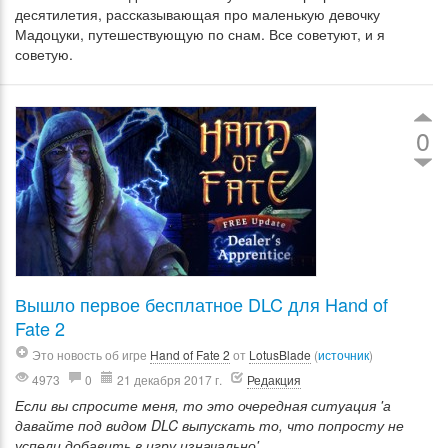
десятилетия, рассказывающая про маленькую девочку
Мадоцуки, путешествующую по снам. Все советуют, и я
советую.
0
Вышло первое бесплатное DLC для Hand of
Fate 2
Это новость об игре
Hand of Fate 2
от
LotusBlade
(
источник
)
4973
0
21 декабря 2017 г.
Редакция
Если вы спросите меня, то это очередная ситуация 'а
давайте под видом DLC выпускать то, что попросту не
успели добавить в игру изначально'...