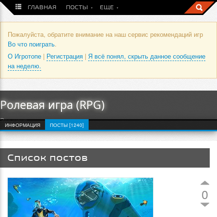
ГЛАВНАЯ
ПОСТЫ
ЕЩЕ
Пожалуйста, обратите внимание на наш сервис рекомендаций игр
Во что поиграть
.
О Игротопе
|
Регистрация
|
Я всё понял, скрыть данное сообщение
на неделю.
Ролевая игра (RPG)
Это жанр
ИНФОРМАЦИЯ
ПОСТЫ [1240]
Список постов
0