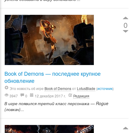
0
Book of Demons — последнее крупное
обновление
Это новость об игре
Book of Demons
от
LotusBlade
(
источник
)
3947
0
12 декабря 2017 г.
Редакция
В игре появился третий класс персонажа — Rogue
(ловкач)...