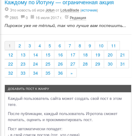
Каждому по Йотуну — ограниченная акция
Это новость об игре
Jotun
от
LotusBlade
(
источник
)
2865
0
16 июля 2017 г.
Редакция
Пирожок уже не тёплый, так что лучше вам поспешить...
1
2
3
4
5
6
7
8
9
10
11
12
13
14
15
16
17
18
19
20
21
22
23
24
25
26
27
28
29
30
31
32
33
34
35
36
»
ДОБАВИТЬ ПОСТ К ЖАНРУ
Каждый пользователь сайта может создать свой пост в этом
теге.
После публикации, каждый пользователь Игротопа сможет
почитать, оценить и прокомментировать пост.
Пост автоматически попадет:
- в свой список постов (тот, что слева)