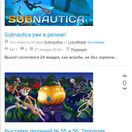
Subnautica уже в релизе!
Это новость об игре
Subnautica
от
LotusBlade
(
источник
)
4917
2
27 января 2018 г.
Редакция
Выход состоялся 24 января, как всегда, не без огрехов...
0
Выставки творений № 55 и 56: Террария