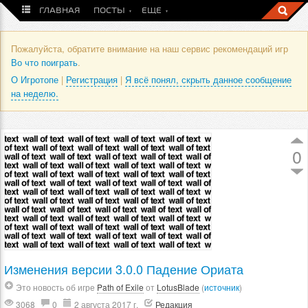
ГЛАВНАЯ
ПОСТЫ
ЕЩЕ
Пожалуйста, обратите внимание на наш сервис рекомендаций игр
Во что поиграть
.
О Игротопе
|
Регистрация
|
Я всё понял, скрыть данное сообщение
на неделю.
0
Изменения версии 3.0.0 Падение Ориата
Это новость об игре
Path of Exile
от
LotusBlade
(
источник
)
3068
0
2 августа 2017 г.
Редакция