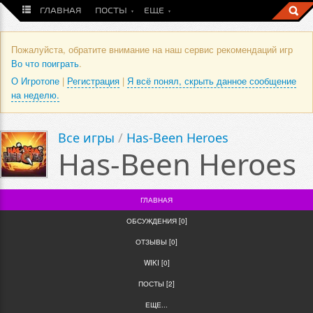
ГЛАВНАЯ
ПОСТЫ
ЕЩЕ
Пожалуйста, обратите внимание на наш сервис рекомендаций игр
Во что поиграть
.
О Игротопе
|
Регистрация
|
Я всё понял, скрыть данное сообщение
на неделю.
Все игры
/
Has-Been Heroes
Has-Been Heroes
ГЛАВНАЯ
ОБСУЖДЕНИЯ [0]
ОТЗЫВЫ [0]
WIKI [0]
ПОСТЫ [2]
ЕЩЕ...