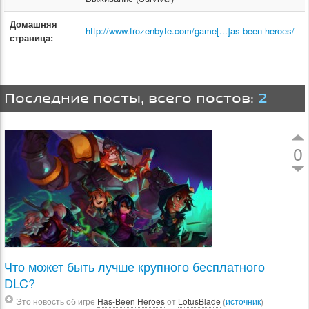
Домашняя
http://www.frozenbyte.com/game[...]as-been-heroes/
страница:
Последние посты, всего постов:
2
0
Что может быть лучше крупного бесплатного
DLC?
Это новость об игре
Has-Been Heroes
от
LotusBlade
(
источник
)