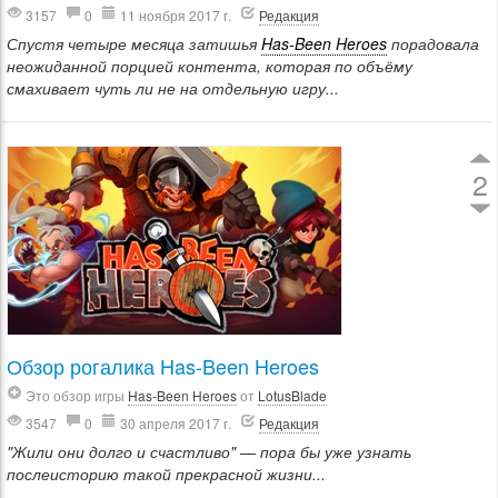
3157
0
11 ноября 2017 г.
Редакция
Спустя четыре месяца затишья
Has-Been Heroes
порадовала
неожиданной порцией контента, которая по объёму
смахивает чуть ли не на отдельную игру...
2
Обзор рогалика Has-Been Heroes
Это обзор игры
Has-Been Heroes
от
LotusBlade
3547
0
30 апреля 2017 г.
Редакция
"Жили они долго и счастливо" — пора бы уже узнать
послеисторию такой прекрасной жизни...