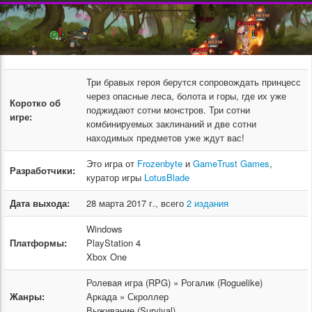
Три бравых героя берутся сопровождать принцесс
через опасные леса, болота и горы, где их уже
Коротко об
поджидают сотни монстров. Три сотни
игре:
комбинируемых заклинаний и две сотни
находимых предметов уже ждут вас!
Это игра от
Frozenbyte
и
GameTrust Games
,
Разработчики:
куратор игры
LotusBlade
Дата выхода:
28 марта 2017 г., всего
2 издания
Windows
Платформы:
PlayStation 4
Xbox One
Ролевая игра (RPG) » Рогалик (Roguelike)
Жанры:
Аркада » Скроллер
Выживание (Survival)