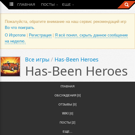
ГЛАВНАЯ
ПОСТЫ
ЕЩЕ
Пожалуйста, обратите внимание на наш сервис рекомендаций игр
Во что поиграть
.
О Игротопе
|
Регистрация
|
Я всё понял, скрыть данное сообщение
на неделю.
Все игры
/
Has-Been Heroes
Has-Been Heroes
ГЛАВНАЯ
ОБСУЖДЕНИЯ [0]
ОТЗЫВЫ [0]
WIKI [0]
ПОСТЫ [2]
ЕЩЕ...