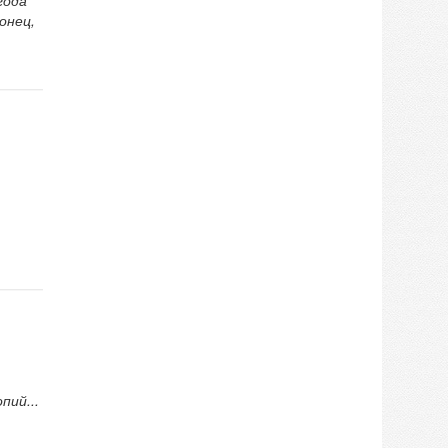
года
онец,
пий...