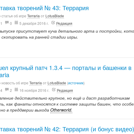
тавка творений № 43: Террария
 статья об игре
Terraria
от
LotusBlade
91
0
5 декабря 2016 г.
Редакция
 выпуске присутствует куча детального арта и постройки, кот
о скопировать на ранней стадии игры.
ел крупный патч 1.3.4 — порталы и башенки в
aria
 новость об игре
Terraria
от
LotusBlade
(
источник
)
94
2
16 ноября 2016 г.
Редакция
вление действительно крупное, но ещё и даст разработчикам
ть, как фанаты относятся к системе защиты башен, что особ
зно в преддверии выхода
Otherworld.
тавка творений № 42: Террария (и бонус видео