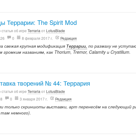
ы Террарии: The Spirit Mod
 статья об игре
Terraria
от
LotusBlade
526
0
8 февраля 2017 г.
Редакция
а свежая крупная модификация
Террарии,
по размаху не уступа
 громким названиям, как Thorium, Tremor, Calamity и Crystilium.
тавка творений № 44: Террария
 статья об игре
Terraria
от
LotusBlade
18
0
3 января 2017 г.
Редакция
ли только скриншоты выставки, арт перенесём на следующий ра
о там немного).