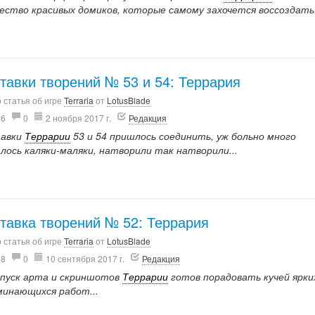
ество красивых домиков, которые самому захочется воссоздать
тавки творений № 53 и 54: Террария
 статья об игре
Terraria
от
LotusBlade
06
0
2 ноября 2017 г.
Редакция
авки
Террарии
53 и 54 пришлось соединить, уж больно много
алось каляки-маляки, натворили так натворили...
тавка творений № 52: Террария
 статья об игре
Terraria
от
LotusBlade
58
0
10 сентября 2017 г.
Редакция
ыпуск арта и скриншотов
Террарии
готов порадовать кучей ярки
минающихся работ...