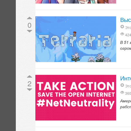
Выс
0
Это
42
В 51
огро
Инт
2
Это
36
Амер
рабс