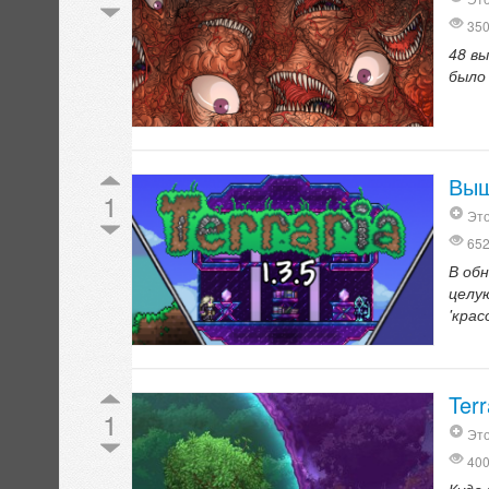
35
48 в
было 
Выш
1
Это
65
В об
целую
'крас
Ter
1
Это
40