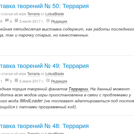
тавка творений № 50: Террария
 статья об игре
Terraria
от
LotusBlade
59
4
3 июля 2017 г.
Редакция
ейная пятидесятая выставка содержит, как работы последнег
а, так и парочку старых, но качественных.
тавка творений № 49: Террария
 статья об игре
Terraria
от
LotusBlade
11
0
5 июня 2017 г.
Редакция
едная порция творений фанатов
Террарии.
На данный момент
аботка всех модов игры приостановлена в связи с проблемами у
ного мода tModLoader (не поспевает адаптироваться под посто
ющийся с патчами программный код).
тавка творений № 48: Террария
 статья об игре
Terraria
от
LotusBlade