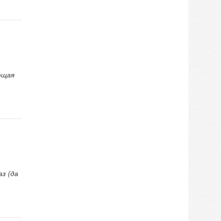
ющая
з (да