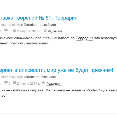
тавка творений № 51: Террария
 статья об игре
Terraria
от
LotusBlade
45
0
2 августа 2017 г.
Редакция
 выпуске слишком много тёмных работ по
Террарии
или чересчур
мных, поэтому вышло мало.
ернет в опасности, мир уже не будет прежним!
 статья об игре
Terraria
от
LotusBlade
01
0
21 июля 2017 г.
Редакция
ика — свободная страна. Интернет — океан свободы. Пора вве
тво!