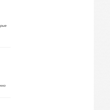
орые
енно
)