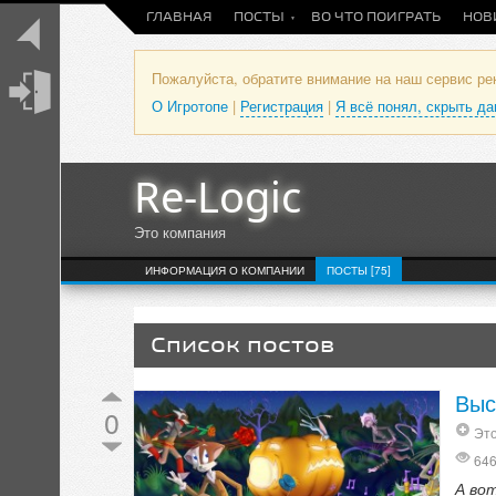
ГЛАВНАЯ
ПОСТЫ
ВО ЧТО ПОИГРАТЬ
НОВ
Пожалуйста, обратите внимание на наш сервис р
О Игротопе
|
Регистрация
|
Я всё понял, скрыть д
Re-Logic
Это компания
ИНФОРМАЦИЯ О КОМПАНИИ
ПОСТЫ [75]
Список постов
Выс
0
Это
64
А во