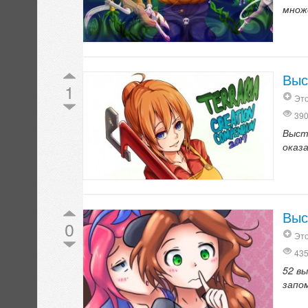
множ
Выс
1
Это
39
Выст
оказ
Выс
0
Это
43
52 в
запо