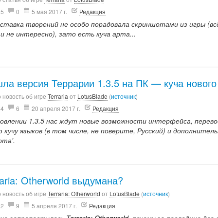
05
0
5 мая 2017 г.
Редакция
ыставка творений не особо порадовала скриншотами из игры (вс
и не интересно), зато есть куча арта...
ла версия Террарии 1.3.5 на ПК — куча нового
 новость об игре
Terraria
от
LotusBlade
(
источник
)
24
6
20 апреля 2017 г.
Редакция
новлении 1.3.5 нас ждут новые возможности интерфейса, перево
 кучу языков (в том числе, не поверите, Русский) и дополнител
ота'.
raria: Otherworld выдумана?
 новость об игре
Terraria: Otherworld
от
LotusBlade
(
источник
)
02
9
5 апреля 2017 г.
Редакция