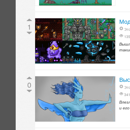
Мод
1
Это
13
Вышл
таким
Выс
0
Это
34
Влез
и ег