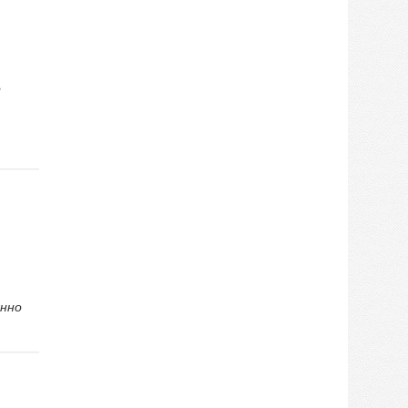
о
янно