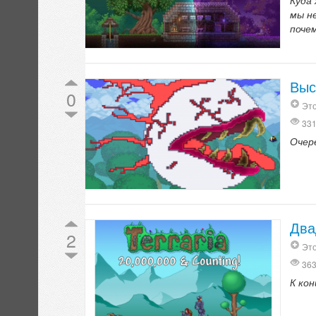
Куда
мы не
поче
Выс
0
Это
33
Очер
Два
2
Это
36
К ко