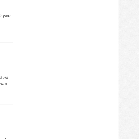
ё уже
д на
ьная