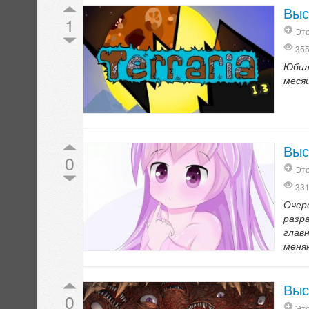
Выс
1
Это
35
Юбил
месяц
Выс
0
Это
33
Очер
разр
глав
меня
Выс
0
Это