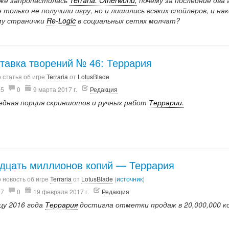
 же запропастилась
Terraria: Otherworld,
почему за последние два 
 только не получили игру, но и лишились всяких спойлеров, и нак
му странички
Re-Logic
в социальных сетях молчат?
тавка творений № 46: Террария
 статья об игре
Terraria
от
LotusBlade
15
0
9 марта 2017 г.
Редакция
едная порция скриншотов и ручных работ
Террарии.
дцать миллионов копий — Террария
 новость об игре
Terraria
от
LotusBlade
(
источник
)
37
0
19 февраля 2017 г.
Редакция
нцу 2016 года
Террария
достигла отметки продаж в 20,000,000 ко