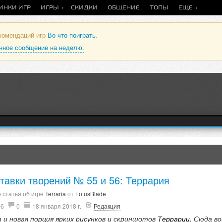
ИНКИ ИГР
ИГРЫ
СКИДКИ
ОБЩЕНИЕ
ТОПЫ
ЕЩЕ
екомендаций игр
Во что поиграть
.
анное сообщение на неделю.
тавки творений № 55 и 56: Террария
 статья об игре
Terraria
от
LotusBlade
66
0
18 января 2018 г.
Редакция
т и новая порция ярких рисунков и скриншотов
Террарии.
Сюда в