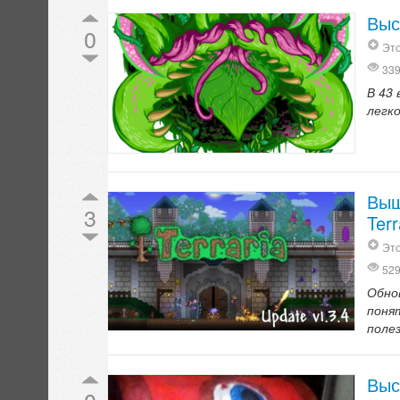
Выс
0
Это
33
В 43
легк
Выш
3
Terr
Это
52
Обно
поня
поле
Выс
0