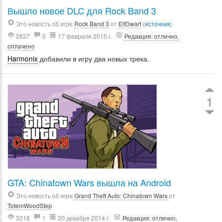
Вышло новое DLC для Rock Band 3
Это новость об игре
Rock Band 3
от
ElfDwarf
(
источник
)
2837
0
17 февраля 2015 г.
Редакция: отлично,
оплачено
Harmonix
добавили в игру два новых трека.
1
GTA: Chinatown Wars вышла на Android
Это новость об игре
Grand Theft Auto: Chinatown Wars
от
TotemWoodStep
3218
1
20 декабря 2014 г.
Редакция: отлично,