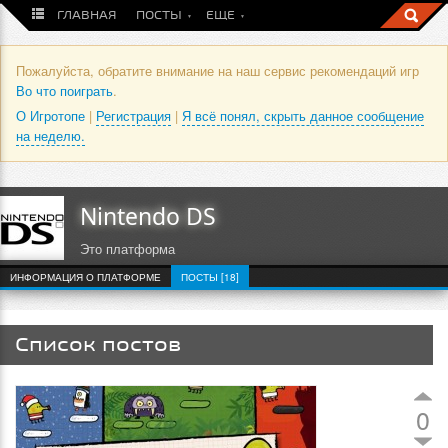
ГЛАВНАЯ
ПОСТЫ
ЕЩЕ
Пожалуйста, обратите внимание на наш сервис рекомендаций игр
Во что поиграть
.
О Игротопе
|
Регистрация
|
Я всё понял, скрыть данное сообщение
на неделю.
Nintendo DS
Это платформа
ИНФОРМАЦИЯ О ПЛАТФОРМЕ
ПОСТЫ [18]
Список постов
0