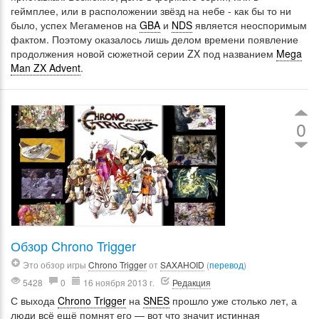
геймплее, или в расположении звёзд на небе - как бы то ни
было, успех Мегаменов на
GBA
и
NDS
является неоспоримым
фактом. Поэтому оказалось лишь делом времени появление
продолжения новой сюжетной серии ZX под названием
Mega
Man ZX Advent
.
0
Обзор Chrono Trigger
Это обзор игры
Chrono Trigger
от
SAXAHOID
(
перевод
)
5428
0
16 ноября 2013 г.
Редакция
С выхода
Chrono Trigger
на
SNES
прошло уже столько лет, а
люди всё ещё помнят его — вот что значит истинная