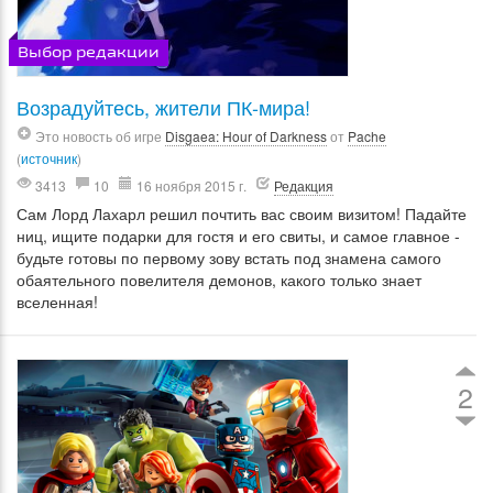
Выбор редакции
Возрадуйтесь, жители ПК-мира!
Это новость об игре
Disgaea: Hour of Darkness
от
Pache
(
источник
)
3413
10
16 ноября 2015 г.
Редакция
Сам Лорд Лахарл решил почтить вас своим визитом! Падайте
ниц, ищите подарки для гостя и его свиты, и самое главное -
будьте готовы по первому зову встать под знамена самого
обаятельного повелителя демонов, какого только знает
вселенная!
2