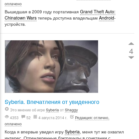
оплачено
Вышедшая в 2009 году портативная
Grand Theft Auto:
Chinatown Wars
теперь доступна владельцам
Android
-
устройств.
4
Syberia. Впечатления от увиденного
Это мнение об игре
Syberia
от
Shaggy
4353
52
4 августа 2014 г.
Редакция: отлично,
оплачено
Когда я впервые увидел игру
Syberia
, меня тут же охватил
интерес. Отрендеренные бэкграунды в сочетании с