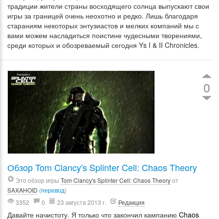
традиции жители страны восходящего солнца выпускают свои
игры за границей очень неохотно и редко. Лишь благодаря
стараниям некоторых энтузиастов и мелких компаний мы с
вами можем насладиться поистине чудесными творениями,
среди которых и обозреваемый сегодня Ys I & II Chronicles.
0
Обзор Tom Clancy's Splinter Cell: Chaos Theory
Это обзор игры
Tom Clancy's Splinter Cell: Chaos Theory
от
SAXAHOID
(
перевод
)
3352
0
23 августа 2013 г.
Редакция
Давайте начистоту. Я только что закончил кампанию
Chaos