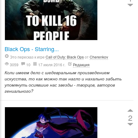
Black Ops - Starring...
Это пересказ к игре
Call of Duty: Black Ops
от
Cherenkov
3059
10
17 июля 2016 г.
Редакция
Коли имеем дело с шедевральным произведением
искусства, то как можно так нагло и нахально забыть
упомянуть осиявшие нас звезды - творцов, авторов
гениального?
2