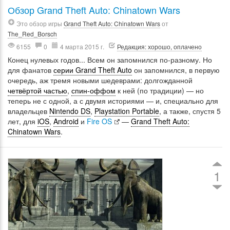
Обзор Grand Theft Auto: Chinatown Wars
Это обзор игры
Grand Theft Auto: Chinatown Wars
от
The_Red_Borsch
6155
0
4 марта 2015 г.
Редакция: хорошо, оплачено
Конец нулевых годов... Всем он запомнился по-разному. Но
для фанатов
серии Grand Theft Auto
он запомнился, в первую
очередь, аж тремя новыми шедеврами: долгожданной
четвёртой частью
,
спин-оффом
к ней (по традиции) — но
теперь не с одной, а с двумя историями — и, специально для
владельцев
Nintendo DS
,
Playstation Portable
, а также, спустя 5
лет, для
iOS
,
Android
и
Fire OS
—
Grand Theft Auto:
Chinatown Wars
.
1