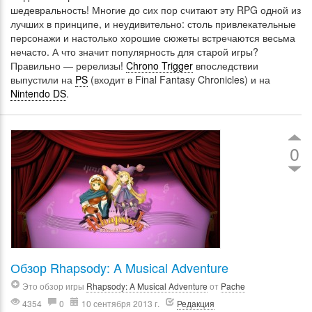
шедевральность! Многие до сих пор считают эту RPG одной из
лучших в принципе, и неудивительно: столь привлекательные
персонажи и настолько хорошие сюжеты встречаются весьма
нечасто. А что значит популярность для старой игры?
Правильно — ререлизы!
Chrono Trigger
впоследствии
выпустили на
PS
(входит в Final Fantasy Chronicles) и на
Nintendo DS
.
0
Обзор Rhapsody: A Musical Adventure
Это обзор игры
Rhapsody: A Musical Adventure
от
Pache
4354
0
10 сентября 2013 г.
Редакция