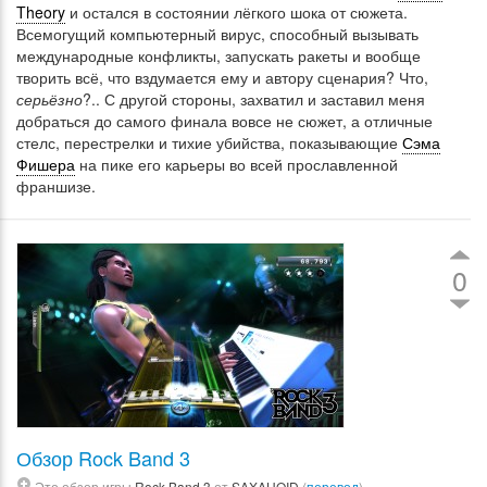
Theory
и остался в состоянии лёгкого шока от сюжета.
Всемогущий компьютерный вирус, способный вызывать
международные конфликты, запускать ракеты и вообще
творить всё, что вздумается ему и автору сценария? Что,
серьёзно
?.. С другой стороны, захватил и заставил меня
добраться до самого финала вовсе не сюжет, а отличные
стелс, перестрелки и тихие убийства, показывающие
Сэма
Фишера
на пике его карьеры во всей прославленной
франшизе.
0
Обзор Rock Band 3
Это обзор игры
Rock Band 3
от
SAXAHOID
(
перевод
)