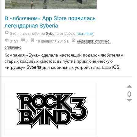
В «яблочном» App Store появилась
легендарная Syberia
Это новость об игре
Syberia
от
ascold
(
источник
)
3151
7
18 февраля 2015 г.
Редакция: отлично,
оплачено
Компания
«Бука»
сделала настоящий подарок любителям
старых красивых квестов, выпустив приключенческую
«игрушку»
Syberia
для мобильных устройств на базе
iOS
.
0