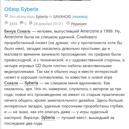
Обзор Syberia
Это обзор игры
Syberia
от
SAXAHOID
(
перевод
)
3449
0
28 декабря 2012 г.
Редакция
Бенуа Сокаль
— человек, выпустивший Amerzone в 1999. Ну,
Amerzone была не слишком удачной. Слабовато
проработанный сюжет (не думаю, что у протагониста хотя бы
было имя), загадки оказались довольно простыми, да и
маловато времени занимало прохождение, но графика была
превосходной, и с технической, и с художественной стороны, а
четыре игровых CD были плотно набиты качественными
видеороликами. Так как я обычно ищу в квесте интересный
сюжет и хорошие головоломки, то известие о новой игре
Сокаля
—
Syberia
— не слишком меня вдохновило. Как
оказалось, зря. Что-то, наверное, случилось с автором за три
года: новое его произведение не имеет со старым практически
ничего общего, кроме замечательного дизайна. Здесь больше
интересных загадок, удачные персонажи проработаны глубже,
и — не знаю, как это описать даже — у игры чудесный
настрой
. Вкратце,
Syberia
— лучший квест, вышедший за
последние два года.