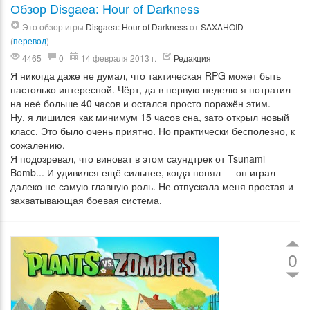
Обзор Disgaea: Hour of Darkness
Это обзор игры
Disgaea: Hour of Darkness
от
SAXAHOID
(
перевод
)
4465
0
14 февраля 2013 г.
Редакция
Я никогда даже не думал, что тактическая RPG может быть
настолько интересной. Чёрт, да в первую неделю я потратил
на неё больше 40 часов и остался просто поражён этим.
Ну, я лишился как минимум 15 часов сна, зато открыл новый
класс. Это было очень приятно. Но практически бесполезно, к
сожалению.
Я подозревал, что виноват в этом саундтрек от Tsunami
Bomb... И удивился ещё сильнее, когда понял — он играл
далеко не самую главную роль. Не отпускала меня простая и
захватывающая боевая система.
0