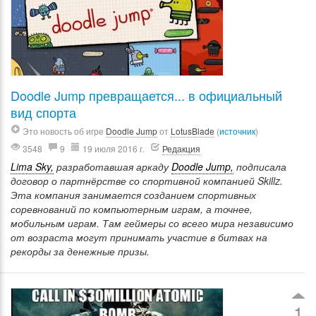
Doodle Jump превращается... в официальный
вид спорта
Это новость об игре
Doodle Jump
от
LotusBlade
(
источник
)
3548
9
19 июля 2016 г.
Редакция
Lima Sky,
разработавшая аркаду
Doodle Jump,
подписала
договор о партнёрстве со спортивной компанией Skillz.
Эта компания занимается созданием спортивных
соревнований по компьютерным играм, а точнее,
мобильным играм. Там геймеры со всего мира независимо
от возраста могут принимать участие в битвах на
рекорды за денежные призы.
1