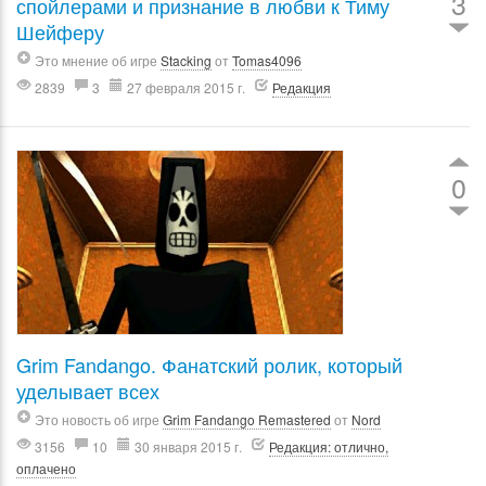
3
спойлерами и признание в любви к Тиму
Шейферу
Это мнение об игре
Stacking
от
Tomas4096
2839
3
27 февраля 2015 г.
Редакция
0
Grim Fandango. Фанатский ролик, который
уделывает всех
Это новость об игре
Grim Fandango Remastered
от
Nord
3156
10
30 января 2015 г.
Редакция: отлично,
оплачено