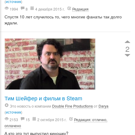
(
источник
)
1994
8
4 декабря 2015 г.
Редакция
Спустя 10 лет случилось то, чего многие фанаты так долго
ждали.
2
Тим Шейфер и фильм в Steam
Это новость о компании
Double Fine Productions
от
Darya
(
источник
)
2153
15
2 октября 2015 г.
Редакция: отлично,
оплачено
А кто это тут выпустил киношку?