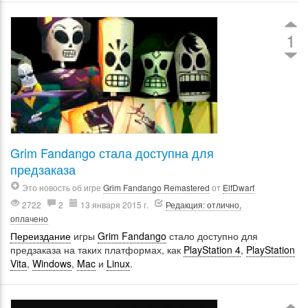
1
Grim Fandango стала доступна для
предзаказа
Это новость об игре
Grim Fandango Remastered
от
ElfDwarf
2722
2
13 января 2015 г.
Редакция: отлично,
оплачено
Переиздание
игры
Grim Fandango
стало доступно для
предзаказа на таких платформах, как
PlayStation 4
,
PlayStation
Vita
,
Windows
,
Mac
и
Linux
.