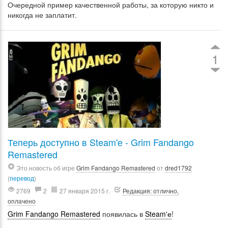
Очередной пример качественной работы, за которую никто и
никогда не заплатит.
1
Теперь доступно в Steam'е - Grim Fandango
Remastered
Это новость об игре
Grim Fandango Remastered
от
dred1792
(
перевод
)
2769
2
27 января 2015 г.
Редакция: отлично,
оплачено
Grim Fandango Remastered
появилась в
Steam'е
!