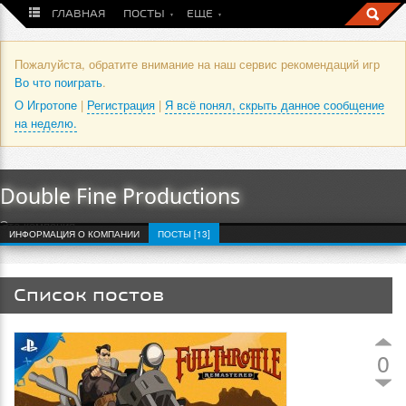
ГЛАВНАЯ
ПОСТЫ
ЕЩЕ
Пожалуйста, обратите внимание на наш сервис рекомендаций игр
Во что поиграть
.
О Игротопе
|
Регистрация
|
Я всё понял, скрыть данное сообщение
на неделю.
Double Fine Productions
Это компания
ИНФОРМАЦИЯ О КОМПАНИИ
ПОСТЫ [13]
Список постов
0