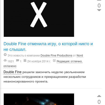
0
Double Fine отменила игру, о которой никто и
не слышал.
Это новость о компании
Double Fine Productions
от
Nord
1621
1
24 ноября 2014 г.
Редакция: отлично,
оплачено
Double Fine
решили закончить неделю увольнением
нескольких сотрудников и прекращением разработки
неанонсированного проекта.
0