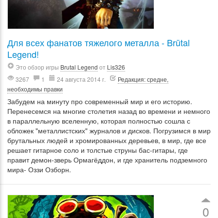
Для всех фанатов тяжелого металла - Brütal
Legend!
Это обзор игры
Brutal Legend
от
Lis326
3267
1
24 августа 2014 г.
Редакция: средне,
необходимы правки
Забудем на минуту про современный мир и его историю.
Перенесемся на многие столетия назад во времени и немного
в параллельную вселенную, которая полностью сошла с
обложек "металлистских" журналов и дисков. Погрузимся в мир
брутальных людей и хромированных деревьев, в мир, где все
решает гитарное соло и толстые струны бас-гитары, где
правит демон-зверь Ормагёддон, и где хранитель подземного
мира- Оззи Озборн.
0