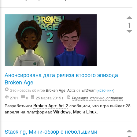
1
Анонсирована дата релиза второго эпизода
Broken Age
Это новость об игре
Broken Age: Act 2
от
ElfDwarf
(
источник
)
2701
0
25 марта 2015 г.
Редакция: отлично, оплачено
Разработчики
Broken Age: Act 2
сообщили, что игра выйдет 28
апреля на платформах
Windows
,
Mac
и
Linux
.
Stacking, Мини-обзор с небольшими