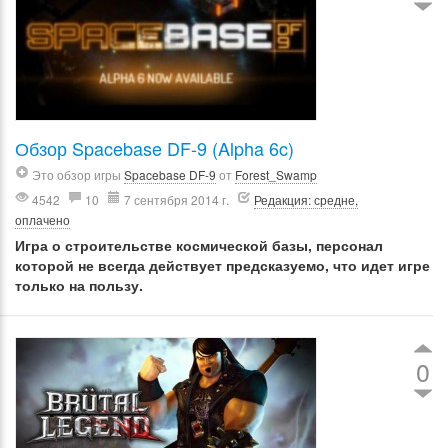
Обзор Spacebase DF-9 (Alpha 6c)
Это обзор игры
Spacebase DF-9
от
Forest_Swamp
4542
10
7 сентября 2014 г.
Редакция: средне,
оплачено
Игра о строительстве космической базы, персонал
которой не всегда действует предсказуемо, что идет игре
только на пользу.
0