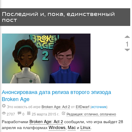
Последний и, пока, единственный
пост
1
Анонсирована дата релиза второго эпизода
Broken Age
Это новость об игре
Broken Age: Act 2
от
ElfDwarf
(
источник
)
2707
0
25 марта 2015 г.
Редакция: отлично, оплачено
Разработчики
Broken Age: Act 2
сообщили, что игра выйдет 28
апреля на платформах
Windows
,
Mac
и
Linux
.