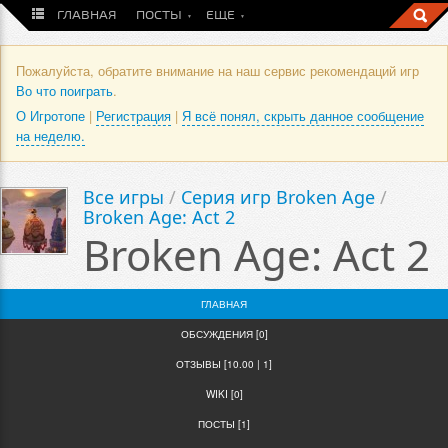
ГЛАВНАЯ
ПОСТЫ
ЕЩЕ
Пожалуйста, обратите внимание на наш сервис рекомендаций игр
Во что поиграть
.
О Игротопе
|
Регистрация
|
Я всё понял, скрыть данное сообщение
на неделю.
Все игры
/
Серия игр Broken Age
/
Broken Age: Act 2
Broken Age: Act 2
ГЛАВНАЯ
ОБСУЖДЕНИЯ [0]
ОТЗЫВЫ [10.00 | 1]
WIKI [0]
ПОСТЫ [1]