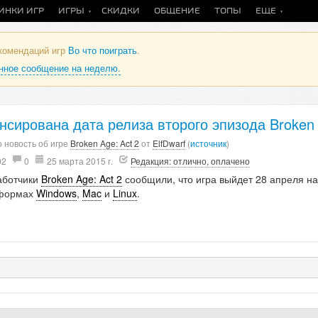
ИНКИ ИГР
ИГРЫ
СКИДКИ
ОБЩЕНИЕ
ТОПЫ
ЕЩЕ
екомендаций игр
Во что поиграть
.
анное сообщение на неделю.
нсирована дата релиза второго эпизода Broken
 новость об игре
Broken Age: Act 2
от
ElfDwarf
(
источник
)
02
0
25 марта 2015 г.
Редакция: отлично, оплачено
аботчики
Broken Age: Act 2
сообщили, что игра выйдет 28 апреля на
формах
Windows
,
Mac
и
Linux
.