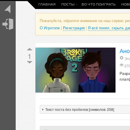
ГЛАВНАЯ
ПОСТЫ
ВО ЧТО ПОИГРАТЬ
НОВ
Пожалуйста, обратите внимание на наш сервис р
О Игротопе
|
Регистрация
|
Я всё понял, скрыть д
Ано
1
Это
27
Разр
плат
Текст поста без пробелов [символов: 258]