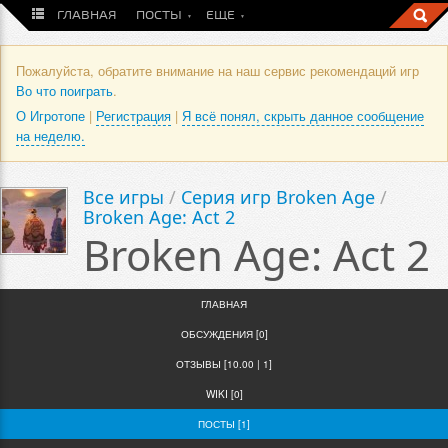
ГЛАВНАЯ
ПОСТЫ
ЕЩЕ
Пожалуйста, обратите внимание на наш сервис рекомендаций игр
Во что поиграть
.
О Игротопе
|
Регистрация
|
Я всё понял, скрыть данное сообщение
на неделю.
Все игры
/
Серия игр Broken Age
/
Broken Age: Act 2
Broken Age: Act 2
ГЛАВНАЯ
ОБСУЖДЕНИЯ [0]
ОТЗЫВЫ [10.00 | 1]
WIKI [0]
ПОСТЫ [1]