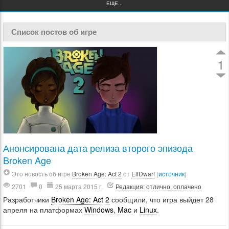
ЕЩЕ...
Список постов об игре
1
Анонсирована дата релиза второго эпизода
Broken Age
Это новость об игре
Broken Age: Act 2
от
ElfDwarf
(
источник
)
2701
0
25 марта 2015 г.
Редакция: отлично, оплачено
Разработчики
Broken Age: Act 2
сообщили, что игра выйдет 28
апреля на платформах
Windows
,
Mac
и
Linux
.