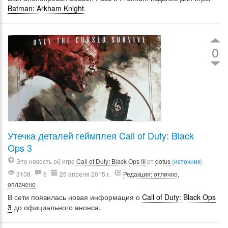
Batman: Arkham Knight
.
0
Утечка деталей геймплея Call of Duty: Black
Ops 3
Это новость об игре
Call of Duty: Black Ops III
от
dotus
(
источник
)
3108
6
25 апреля 2015 г.
Редакция: отлично,
оплачено
В сети появилась новая информация о
Call of Duty: Black Ops
3
до официального анонса.