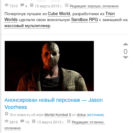
7310
4
15 марта 2015 г.
Редакция: хорошо, оплачено
Почерпнув лучшее из
Cube World
, разработчики из
Trion
Worlds
сделали свою воксельную
Sandbox
RPG
с замашкой на
массовый мультиплеер
.
0
Анонсирован новый персонаж — Jason
Voorhees
Это новость об игре
Mortal Kombat X
от
dotus
(
источник
)
2819
10
13 марта 2015 г.
Редакция: отлично,
оплачено