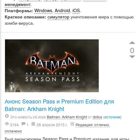
менеджмент
.
Платформы:
Windows
,
Android
,
iOS
.
Краткое описание:
симулятор
уничтожения мира с помощью
зомби-вируса.
0
Анонс Season Pass и Premium Edition для
Batman: Arkham Knight
Это новость об игре
Batman: Arkham Knight
от
dotus
(
источник
)
3164
1
28 апреля 2015 г.
Редакция: отлично,
оплачено
Был анонсирован Season Pass и Premium издание для игры