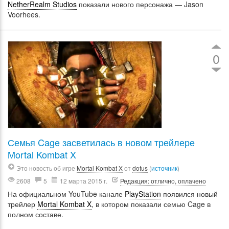
NetherRealm Studios
показали нового персонажа — Jason
Voorhees.
0
Семья Cage засветилась в новом трейлере
Mortal Kombat X
Это новость об игре
Mortal Kombat X
от
dotus
(
источник
)
2608
5
12 марта 2015 г.
Редакция: отлично, оплачено
На официальном YouTube канале
PlayStation
появился новый
трейлер
Mortal Kombat X
, в котором показали семью Cage в
полном составе.