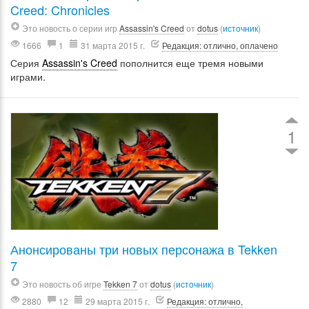
Creed: Chronicles
Это новость о серии игр
Assassin's Creed
от
dotus
(
источник
)
1666
1
31 марта 2015 г.
Редакция: отлично, оплачено
Серия
Assassin's Creed
пополнится еще тремя новыми
играми.
1
Анонсированы три новых персонажа в Tekken
7
Это новость об игре
Tekken 7
от
dotus
(
источник
)
2880
12
29 марта 2015 г.
Редакция: отлично,