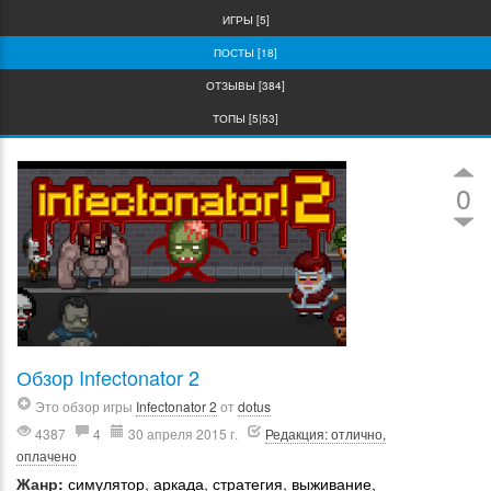
ИГРЫ [5]
ПОСТЫ [18]
ОТЗЫВЫ [384]
ТОПЫ [5|53]
0
Обзор Infectonator 2
Это обзор игры
Infectonator 2
от
dotus
4387
4
30 апреля 2015 г.
Редакция: отлично,
оплачено
Жанр:
симулятор
,
аркада
,
стратегия
,
выживание
,