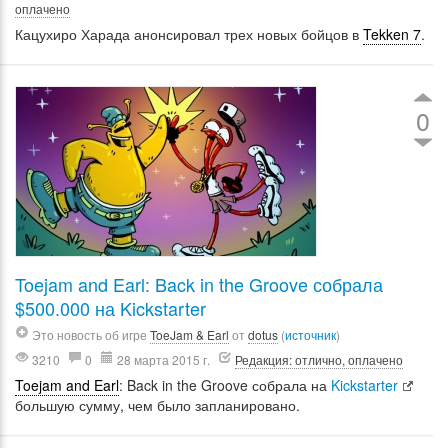
оплачено
Кацухиро Харада анонсировал трех новых бойцов в
Tekken 7
.
0
Toejam and Earl: Back in the Groove собрала
$500.000 на Kickstarter
Это новость об игре
ToeJam & Earl
от
dotus
(
источник
)
3210
0
28 марта 2015 г.
Редакция: отлично, оплачено
Toejam and Earl
: Back in the Groove собрала на
Kickstarter
большую сумму, чем было запланировано.