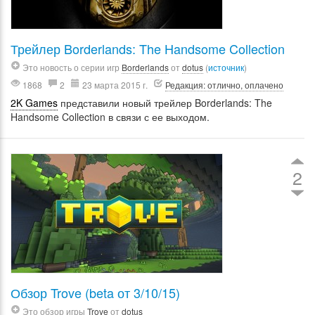
Трейлер Borderlands: The Handsome Collection
Это новость о серии игр
Borderlands
от
dotus
(
источник
)
1868
2
23 марта 2015 г.
Редакция: отлично, оплачено
2K Games
представили новый трейлер Borderlands: The
Handsome Collection в связи с ее выходом.
2
Обзор Trove (beta от 3/10/15)
Это обзор игры
Trove
от
dotus