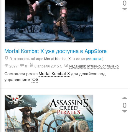
0
Mortal Kombat X уже доступна в AppStore
Это новость об игре
Mortal Kombat X
от
dotus
(
источник
)
2897
0
8 апреля 2015 г.
Редакция: отлично, оплачено
Состоялся релиз
Mortal Kombat X
для девайсов под
управлением
iOS
.
0