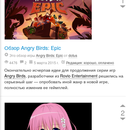
1
Обзор Angry Birds: Epic
Это обзор игры
Angry Birds: Epic
от
dotus
4476
2
5 марта 2015 г.
Редакция: хорошо, оплачено
Окончательно исчерпав идеи для продолжения серии игр
Angry Birds
, разработчики из
Rovio Entertainment
решились на
серьезный шаг — опробовать иной жанр в новой игре,
полностью изменив ее геймплей.
2