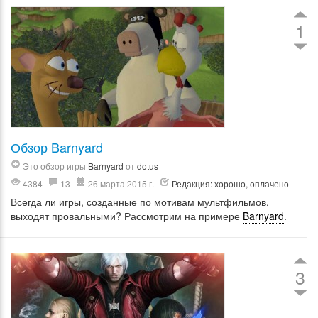
1
Обзор Barnyard
Это обзор игры
Barnyard
от
dotus
4384
13
26 марта 2015 г.
Редакция: хорошо, оплачено
Всегда ли игры, созданные по мотивам мультфильмов,
выходят провальными? Рассмотрим на примере
Barnyard
.
3