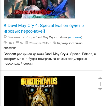
В Devil May Cry 4: Special Edition будет 5
игровых персонажей
Это новость об игре
Devil May Cry 4
от
dotus
(
источник
)
5821
39
23 марта 2015 г.
Редакция: отлично,
оплачено
Capcom
раскрыли детали
Devil May Cry 4
: Special Edition, в
котором можно будет поиграть за самых популярных
персонажей серии.
1