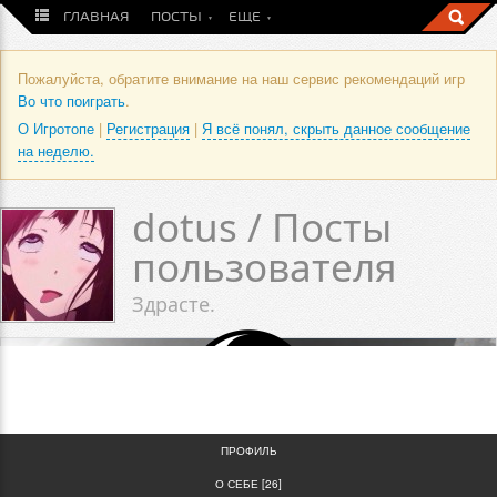
ГЛАВНАЯ
ПОСТЫ
ЕЩЕ
Пожалуйста, обратите внимание на наш сервис рекомендаций игр
Во что поиграть
.
О Игротопе
|
Регистрация
|
Я всё понял, скрыть данное сообщение
на неделю.
dotus / Посты
пользователя
Здрасте.
0
0
ПРОФИЛЬ
О СЕБЕ [26]