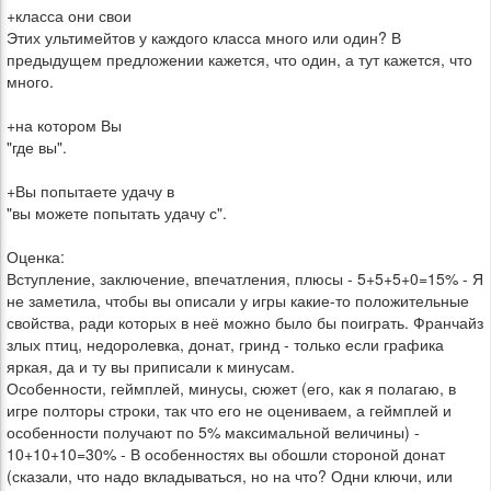
+класса они свои
Этих ультимейтов у каждого класса много или один? В
предыдущем предложении кажется, что один, а тут кажется, что
много.
+на котором Вы
"где вы".
+Вы попытаете удачу в
"вы можете попытать удачу с".
Оценка:
Вступление, заключение, впечатления, плюсы - 5+5+5+0=15% - Я
не заметила, чтобы вы описали у игры какие-то положительные
свойства, ради которых в неё можно было бы поиграть. Франчайз
злых птиц, недоролевка, донат, гринд - только если графика
яркая, да и ту вы приписали к минусам.
Особенности, геймплей, минусы, сюжет (его, как я полагаю, в
игре полторы строки, так что его не оцениваем, а геймплей и
особенности получают по 5% максимальной величины) -
10+10+10=30% - В особенностях вы обошли стороной донат
(сказали, что надо вкладываться, но на что? Одни ключи, или