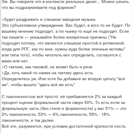
Хм. Вы говорите это в контексте реальных денег... Можно узнать,
что вы подразумеваете под фармом?
>будет раздражать и слишком заводная музыка
Это субъективное утверждение. Вас будет, а кого-то не будет. По
вашему мнению подходит, а по чьему-то ещё не подходит. Если
так пишете — указывайте более конкретные причины ("Не
подходит потому, что является слишком простой и ритмичной,
когда для РПГ, как по мне, нужны куда более эпичные мотивы"
или типа того), чтобы читатель мог определить, согласится с
вами или нет.
>О тактике, как таковой, не может быть и речи
>Да, хоть какой-то намек на тактику здесь есть
Определитесь уж. Или хотя бы добавьте во вторую цитату "всё
же", чтобы вышло "здесь всё же есть"
С лаконичностью всё просто: её прибавляется 2% за каждый
процент оценки формальной части сверх 50%. То есть если за
формальную часть (без стиля и форматности) у вас 51% — это
2% лаконичности, 53% — 6% лаконичности, 59% - 18%
лаконичности, и так далее.
Всё это, разумеется, при условии достаточной краткости поста.