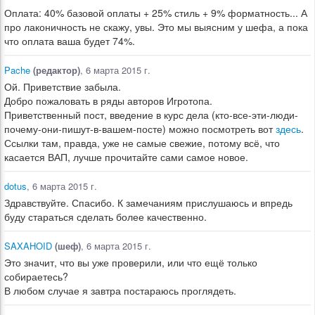
Оплата: 40% базовой оплаты + 25% стиль + 9% форматность... А
про лаконичность не скажу, увы. Это мы выясним у шефа, а пока
что оплата ваша будет 74%.
Pache
(редактор)
, 6 марта 2015 г.
Ой. Приветствие забыла.
Добро пожаловать в ряды авторов Игротопа.
Приветственный пост, введение в курс дела (кто-все-эти-люди-
почему-они-пишут-в-вашем-посте) можно посмотреть вот
здесь
.
Ссылки там, правда, уже не самые свежие, потому всё, что
касается ВАП, лучше прочитайте сами самое новое.
dotus
, 6 марта 2015 г.
Здравствуйте. Спасибо. К замечаниям прислушаюсь и впредь
буду стараться сделать более качественно.
SAXAHOID
(шеф)
, 6 марта 2015 г.
Это значит, что вы уже проверили, или что ещё только
собираетесь?
В любом случае я завтра постараюсь проглядеть.