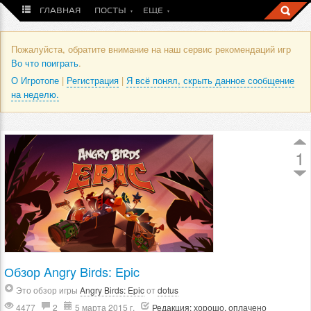
ГЛАВНАЯ
ПОСТЫ
ЕЩЕ
Пожалуйста, обратите внимание на наш сервис рекомендаций игр
Во что поиграть
.
О Игротопе
|
Регистрация
|
Я всё понял, скрыть данное сообщение
на неделю.
1
Обзор Angry Birds: Epic
Это обзор игры
Angry Birds: Epic
от
dotus
4477
2
5 марта 2015 г.
Редакция: хорошо, оплачено