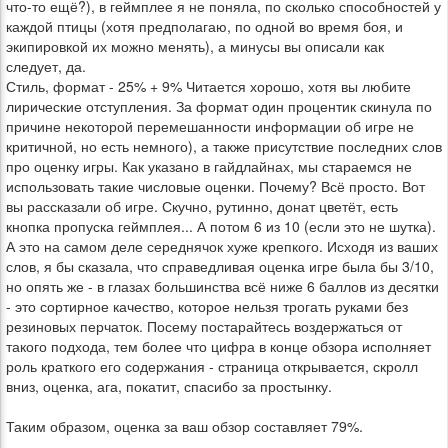
что-то ещё?), в геймплее я не поняла, по сколько способностей у
каждой птицы (хотя предполагаю, по одной во время боя, и
экипировкой их можно менять), а минусы вы описали как
следует, да.
Стиль, формат - 25% + 9% Читается хорошо, хотя вы любите
лирические отступления. За формат один процентик скинула по
причине некоторой перемешанности информации об игре не
критичной, но есть немного), а также присутствие последних слов
про оценку игры. Как указано в гайдлайнах, мы стараемся не
использовать такие числовые оценки. Почему? Всё просто. Вот
вы рассказали об игре. Скучно, рутинно, донат цветёт, есть
кнопка пропуска геймплея... А потом 6 из 10 (если это не шутка).
А это на самом деле середнячок хуже крепкого. Исходя из ваших
слов, я бы сказала, что справедливая оценка игре была бы 3/10,
но опять же - в глазах большинства всё ниже 6 баллов из десятки
- это сортирное качество, которое нельзя трогать руками без
резиновых перчаток. Посему постарайтесь воздержаться от
такого подхода, тем более что цифра в конце обзора исполняет
роль краткого его содержания - страница открывается, скролл
вниз, оценка, ага, покатит, спасибо за простынку.
Таким образом, оценка за ваш обзор составляет 79%.