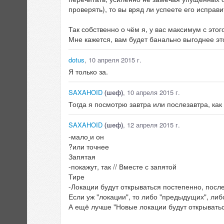
проверять), то вы вряд ли успеете его исправ
Так собственно о чём я, у вас максимум с это
Мне кажется, вам будет банально выгоднее эт
dotus
, 10 апреля 2015 г.
Я только за.
SAXAHOID
(шеф)
, 10 апреля 2015 г.
Тогда я посмотрю завтра или послезавтра, как
SAXAHOID
(шеф)
, 12 апреля 2015 г.
-мало
и он
?или точнее
Запятая
-покажут, так // Вместе с запятой
Тире
-Локации будут открываться постепенно, пос
Если уж "локации", то либо "предыдущих", ли
А ещё лучше "Новые локации будут открывать