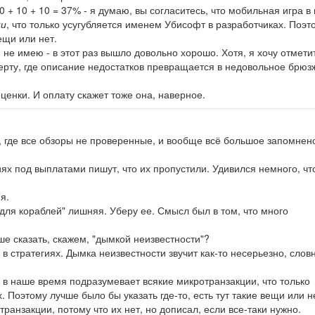
0 + 10 + 10 = 37% - я думаю, вы согласитесь, что мобильная игра в
ии
, что только усугубляется именем Убисофт в разработчиках. Поэт
ещи или нет.
й не имею - в этот раз вышло довольно хорошо. Хотя, я хочу отмети
черту, где описание недостатков превращается в недовольное брюз
ценки. И оплату скажет тоже она, наверное.
, где все обзоры не проверенные, и вообще всё большое запомнен
ях под выплатами пишут, что их пропустили. Удивился немного, чт
я.
к для кораблей" лишняя. Уберу ее. Смысл был в том, что много
ше сказать, скажем, "дымкой неизвестности"?
в стратегиях. Дымка неизвестности звучит как-то несерьезно, слов
а в наше время подразумевает всякие микротранзакции, что только
 Поэтому лучше было бы указать где-то, есть тут такие вещи или н
анзакции, потому что их нет, но дописал, если все-таки нужно.