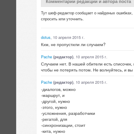
Комментарии редакции и автора поста
Тут шеф-редактор сообщает о найденых ошибках, д
спросить или уточнить.
dotus
, 10 апреля 2015 г.
Кхм, не пропустили ли случаем?
Pache
(редактор)
, 10 апреля 2015 г.
Случаем нет. В нашей обители есть списочек,
чтобы не потерять потом. Не волнуйтесь, и в
Pache
(редактор)
, 10 апреля 2015 г.
-диалогов, можно
-маршрут, и
-другой, нужно
-этого, нужно
-усложнения, разработчики
-регатой, для
-синхронизации, стоит
-кита, нужно