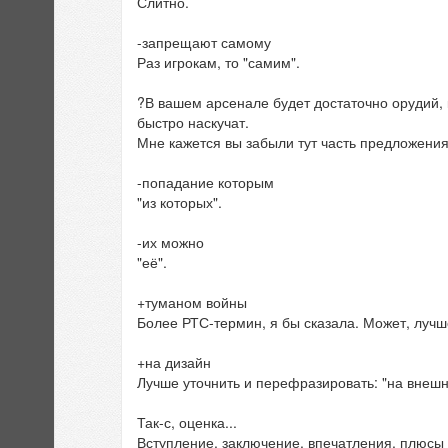
Слитно.
-запрещают самому
Раз игрокам, то "самим".
?В вашем арсенале будет достаточно орудий, к
быстро наскучат.
Мне кажется вы забыли тут часть предложения
-попадание которым
"из которых".
-их можно
"её".
+туманом войны
Более РТС-термин, я бы сказала. Может, лучш
+на дизайн
Лучше уточнить и перефразировать: "на внешн
Так-с, оценка...
Вступление, заключение, впечатления, плюсы 