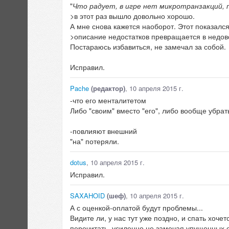
"
Что радует, в игре нет микротранзакций,
>в этот раз вышло довольно хорошо.
А мне снова кажется наоборот. Этот показалс
>описание недостатков превращается в недо
Постараюсь избавиться, не замечал за собой.
Исправил.
Pache
(редактор)
, 10 апреля 2015 г.
-что его менталитетом
Либо "своим" вместо "его", либо вообще убрать
-повлияют внешний
"на" потеряли.
dotus
, 10 апреля 2015 г.
Исправил.
SAXAHOID
(шеф)
, 10 апреля 2015 г.
А с оценкой-оплатой будут проблемы...
Видите ли, у нас тут уже поздно, и спать хоче
перечитать, усиленно не замечая упущенных 