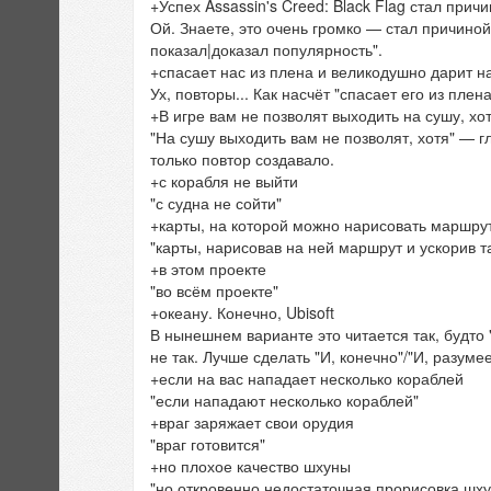
+Успех Assassin's Creed: Black Flag стал при
Ой. Знаете, это очень громко — стал причино
показал|доказал популярность".
+спасает нас из плена и великодушно дарит н
Ух, повторы... Как насчёт "спасает его из пл
+В игре вам не позволят выходить на сушу, хо
"На сушу выходить вам не позволят, хотя" — г
только повтор создавало.
+с корабля не выйти
"с судна не сойти"
+карты, на которой можно нарисовать маршрут
"карты, нарисовав на ней маршрут и ускорив т
+в этом проекте
"во всём проекте"
+океану. Конечно, Ubisoft
В нынешнем варианте это читается так, будто 
не так. Лучше сделать "И, конечно"/"И, разуме
+если на вас нападает несколько кораблей
"если нападают несколько кораблей"
+враг заряжает свои орудия
"враг готовится"
+но плохое качество шхуны
"но откровенно недостаточная прорисовка шх