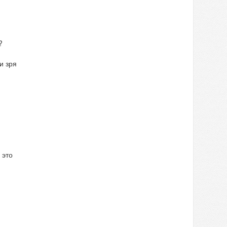
?
и зря
 это