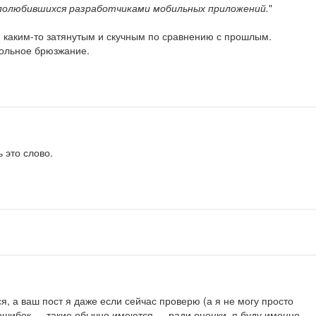
 полюбившихся разработчиками мобильных приложений.
"
я каким-то затянутым и скучным по сравнению с прошлым.
вольное брюзжание.
 это слово.
тся, а ваш пост я даже если сейчас проверю (а я не могу просто
ошибок — такие обычно имеются — ради оценки, я буду именно