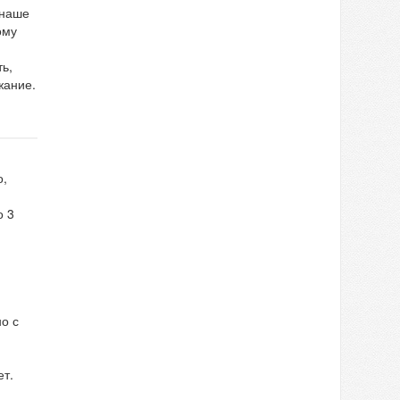
 наше
ому
ть,
жание.
о,
о 3
но с
ет.