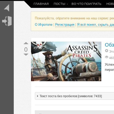
ГЛАВНАЯ
ПОСТЫ
ВО ЧТО ПОИГРАТЬ
НОВ
Пожалуйста, обратите внимание на наш сервис р
О Игротопе
|
Регистрация
|
Я всё понял, скрыть д
Обз
0
Эт
46
Успе
пират
Текст поста без пробелов [символов: 7433]