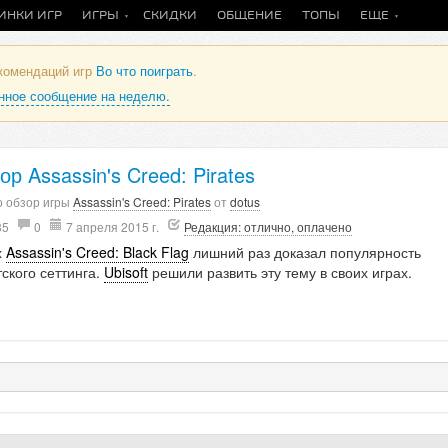
ИНКИ ИГР
ИГРЫ
СКИДКИ
ОБЩЕНИЕ
ТОПЫ
ЕЩЕ
екомендаций игр
Во что поиграть
.
анное сообщение на неделю.
ор Assassin's Creed: Pirates
о обзор игры
Assassin's Creed: Pirates
от
dotus
35
0
7 апреля 2015 г.
Редакция: отлично, оплачено
х
Assassin's Creed: Black Flag
лишний раз доказал популярность
ского сеттинга.
Ubisoft
решили развить эту тему в своих играх.