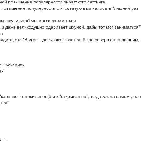
чиной повышения популярности пиратского сеттинга.
й повышения популярности... Я советую вам написать "лишний раз
ам шхуну, чтоб мы могли заниматься
ена и даже великодушно одаривает шхуной, дабы тот мог заниматься"
тя
лядите, это "В игре" здесь, оказывается, было совершенно лишним, 
 и ускорить
ак"
"конечно" относится ещё и к "открыванию", тогда как на самом деле
ется"
уны"