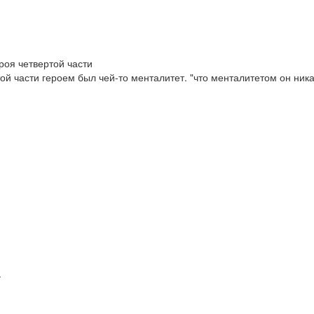
ероя четвертой части
ой части героем был чей-то менталитет. "что менталитетом он ника
.