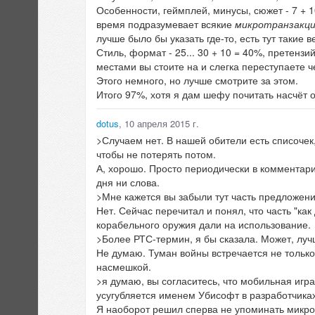
Особенности, геймплей, минусы, сюжет - 7 + 1
время подразумевает всякие
микротранзакц
лучше было бы указать где-то, есть тут такие в
Стиль, формат - 25... 30 + 10 = 40%, претензи
местами вы стоите на и слегка переступаете 
Этого немного, но лучше смотрите за этом.
Итого 97%, хотя я дам шефу почитать насчёт о
dotus
, 10 апреля 2015 г.
>Случаем нет. В нашей обители есть списочек
чтобы не потерять потом.
А, хорошо. Просто периодически в комментари
дня ни слова.
>Мне кажется вы забыли тут часть предложени
Нет. Сейчас перечитал и понял, что часть "ка
корабельного оружия дали на использование.
>Более РТС-термин, я бы сказала. Может, луч
Не думаю. Туман войны встречается не только 
насмешкой.
>я думаю, вы согласитесь, что мобильная игр
усугубляется именем Убисофт в разработчиках.
Я наоборот решил сперва не упоминать микротр