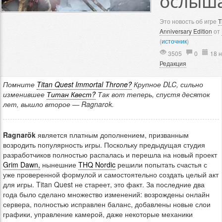
ослыша
Это новость об игре
T
Anniversary Edition
от
(
источник
)
3505
0
18 н
Редакция
Помните
Titan Quest Immortal Throne?
Крупное DLC, сильно
изменившее
Титан Квест?
Так вот теперь, спустя десяток
лет, вышло второе — Ragnarok.
Ragnarök
является платным дополнением, призванным
возродить популярность игры. Поскольку предыдущая студия
разработчиков полностью распалась и перешла на новый проект
Grim Dawn,
нынешние
THQ Nordic
решили попытать счастья с
уже проверенной формулой и самостоятельно создать целый акт
для игры. Titan Quest не стареет, это факт. За последние два
года было сделано множество изменений: возрождены онлайн
сервера, полностью исправлен баланс, добавлены новые слои
графики, управление камерой, даже некоторые механики