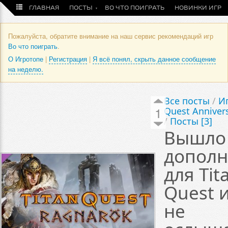
ГЛАВНАЯ
ПОСТЫ
ВО ЧТО ПОИГРАТЬ
НОВИНКИ ИГР
Пожалуйста, обратите внимание на наш сервис рекомендаций игр
Во что поиграть
.
О Игротопе
|
Регистрация
|
Я всё понял, скрыть данное сообщение
на неделю.
Все посты
/
Иг
1
Quest Annivers
/
Посты [3]
Вышло
допол
для Tit
Quest 
не