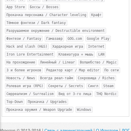
App Store
Боссы / Bosses
Прокачка персонажа / Character leveling
Крафт
Тёмное фэнтези / Dark fantasy
Разрушаемое окружение / Destructible environment
Фэнтези / Fantasy
Гамазавр
GOG.com
Google Play
Hack and slash (H&S)
Хардкорная игра
Internet
Iron Lore Entertainment
Клавиатура + мышь
LAN
На прохождение
Линейный / Linear
Волшебство / Magic
3 и более игроков
Редактор карт / Map editor
По сети
Новость / News
Всегда реал-тайм
Сокровища / Riches
Ролевая игра (RPG)
Секреты / Secrets
Сингл
Steam
Сюрреализм / Surrealism
Вид от 3-го лица
THQ Nordic
Top-Down
Прокачка / Upgrades
Прокачка оружия / Weapon Upgrade
Windows
Игротоп © 2012-2016 |
Связь с администрацией
|
О Игротопе
|
ЛОГ