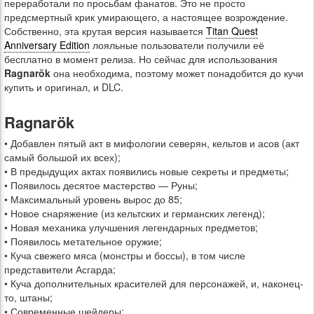
переработали по просьбам фанатов. Это не просто
предсмертный крик умирающего, а настоящее возрождение.
Собственно, эта крутая версия называется
Titan Quest
Anniversary Edition
лояльные пользователи получили её
бесплатно в момент релиза. Но сейчас для использования
Ragnarök
она необходима, поэтому может понадобится до кучи
купить и оригинал, и DLC.
Ragnarök
• Добавлен пятый акт в мифологии северян, кельтов и асов (акт
самый большой их всех);
• В предыдущих актах появились новые секреты и предметы;
• Появилось десятое мастерство — Руны;
• Максимальный уровень вырос до 85;
• Новое снаряжение (из кельтских и германских легенд);
• Новая механика улучшения легендарных предметов;
• Появилось метательное оружие;
• Куча свежего мяса (монстры и боссы), в том числе
представители Асгарда;
• Куча дополнительных красителей для персонажей, и, наконец-
то, штаны;
• Современные шейдеры;