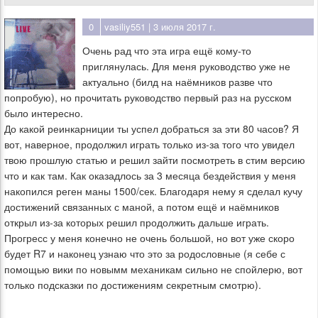
0
vasiliy551
| 3 июля 2017 г.
Очень рад что эта игра ещё кому-то
приглянулась. Для меня руководство уже не
актуально (билд на наёмников разве что
попробую), но прочитать руководство первый раз на русском
было интересно.
До какой реинкарниции ты успел добраться за эти 80 часов? Я
вот, наверное, продолжил играть только из-за того что увидел
твою прошлую статью и решил зайти посмотреть в стим версию
что и как там. Как оказадлось за 3 месяца бездействия у меня
накопился реген маны 1500/сек. Благодаря нему я сделал кучу
достижений связанных с маной, а потом ещё и наёмников
открыл из-за которых решил продолжить дальше играть.
Прогресс у меня конечно не очень большой, но вот уже скоро
будет R7 и наконец узнаю что это за родословные (я себе с
помощью вики по новымм механикам сильно не спойлерю, вот
только подсказки по достижениям секретным смотрю).