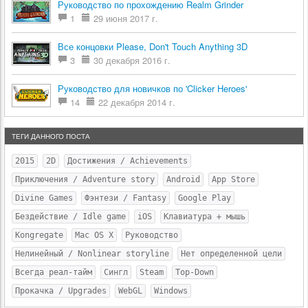
Руководство по прохождению Realm Grinder
1
29 июня 2017 г.
Все концовки Please, Don't Touch Anything 3D
3
30 декабря 2016 г.
Руководство для новичков по 'Clicker Heroes'
14
22 декабря 2014 г.
ТЕГИ ДАННОГО ПОСТА
2015
2D
Достижения / Achievements
Приключения / Adventure story
Android
App Store
Divine Games
Фэнтези / Fantasy
Google Play
Бездействие / Idle game
iOS
Клавиатура + мышь
Kongregate
Mac OS X
Руководство
Нелинейный / Nonlinear storyline
Нет определенной цели
Всегда реал-тайм
Сингл
Steam
Top-Down
Прокачка / Upgrades
WebGL
Windows