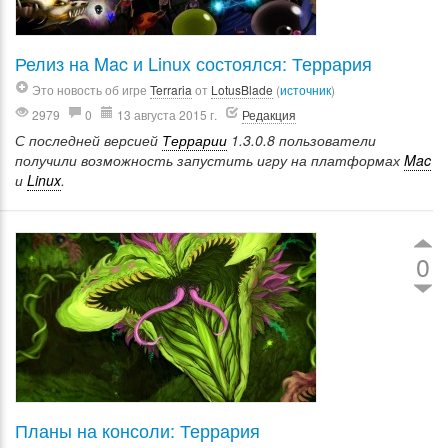
Релиз на Mac и Linux состоялся: Террария
Это новость об игре
Terraria
от
LotusBlade
(
источник
)
2979
0
13 августа 2015 г.
Редакция
С последней версией
Террарии
1.3.0.8 пользователи
получили возможность запустить игру на платформах
Mac
и
Linux
.
0
Планы на консоли: Террария