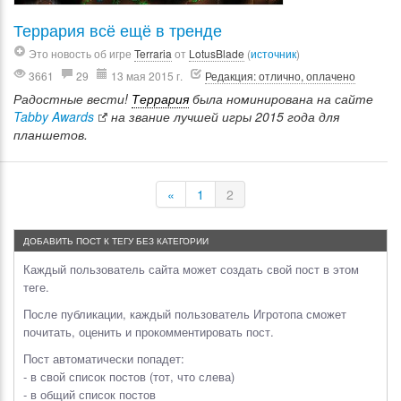
Террария всё ещё в тренде
Это новость об игре
Terraria
от
LotusBlade
(
источник
)
3661
29
13 мая 2015 г.
Редакция: отлично, оплачено
Радостные вести!
Террария
была номинирована на сайте
Tabby Awards
на звание лучшей игры 2015 года для
планшетов.
«
1
2
ДОБАВИТЬ ПОСТ К ТЕГУ БЕЗ КАТЕГОРИИ
Каждый пользователь сайта может создать свой пост в этом
теге.
После публикации, каждый пользователь Игротопа сможет
почитать, оценить и прокомментировать пост.
Пост автоматически попадет:
- в свой список постов (тот, что слева)
- в общий список постов