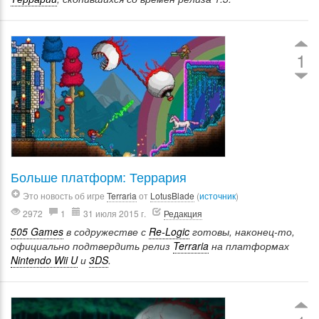
1
Больше платформ: Террария
Это новость об игре
Terraria
от
LotusBlade
(
источник
)
2972
1
31 июля 2015 г.
Редакция
505 Games
в содружестве с
Re-Logic
готовы, наконец-то,
официально подтвердить релиз
Terraria
на платформах
Nintendo Wii U
и
3DS
.