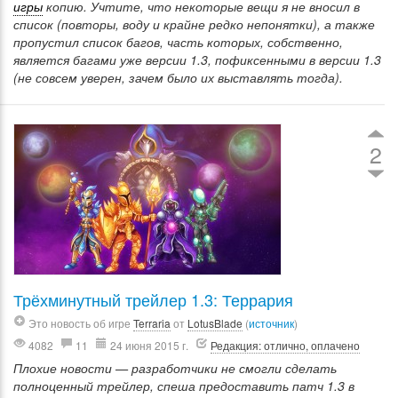
игры
копию. Учтите, что некоторые вещи я не вносил в
список (повторы, воду и крайне редко непонятки), а также
пропустил список багов, часть которых, собственно,
является багами уже версии 1.3, пофиксенными в версии 1.3
(не совсем уверен, зачем было их выставлять тогда).
2
Трёхминутный трейлер 1.3: Террария
Это новость об игре
Terraria
от
LotusBlade
(
источник
)
4082
11
24 июня 2015 г.
Редакция: отлично, оплачено
Плохие новости — разработчики не смогли сделать
полноценный трейлер, спеша предоставить патч 1.3 в