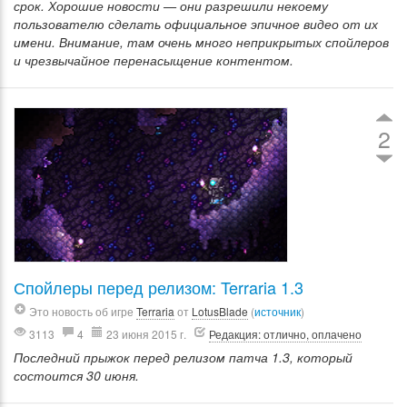
срок. Хорошие новости — они разрешили некоему
пользователю сделать официальное эпичное видео от их
имени. Внимание, там очень много неприкрытых спойлеров
и чрезвычайное перенасыщение контентом.
2
Спойлеры перед релизом: Terraria 1.3
Это новость об игре
Terraria
от
LotusBlade
(
источник
)
3113
4
23 июня 2015 г.
Редакция: отлично, оплачено
Последний прыжок перед релизом патча 1.3, который
состоится 30 июня.