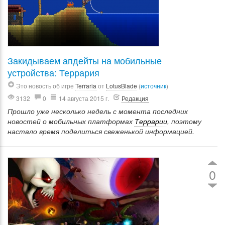
Закидываем апдейты на мобильные
устройства: Террария
Это новость об игре
Terraria
от
LotusBlade
(
источник
)
3132
0
14 августа 2015 г.
Редакция
Прошло уже несколько недель с момента последних
новостей о мобильных платформах
Террарии
, поэтому
настало время поделиться свеженькой информацией.
0