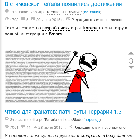
В стимовской Terraria появились достижения
Это новость об игре
Terraria
от
nikivarvar
(
источник
)
4792
5
29 июня 2015 г.
Редакция: отлично, оплачено
Тихо и незаметно
разработчики
игры
Terraria
готовят игру к
полной интеграции в
Steam
.
3
Чтиво для фанатов: патчноуты Террарии 1.3
Это статья об игре
Terraria
от
LotusBlade
(
перевод
)
7051
44
28 июня 2015 г.
Редакция: отлично, оплачено
Я перевёл патчноуты на русский и
отправил в базу данных