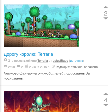
2
Дорогу королю: Terraria
Это новость об игре
Terraria
от
LotusBlade
(
источник
)
2690
2
2 июня 2015 г.
Редакция: отлично, оплачено
Немного фан-арта от любителей порисовать да
поснимать.
4