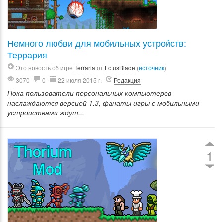
Немного любви для мобильных устройств:
Террария
Это новость об игре
Terraria
от
LotusBlade
(
источник
)
3070
0
22 июля 2015 г.
Редакция
Пока пользователи персональных компьютеров
наслаждаются версией 1.3, фанаты игры с мобильными
устройствами ждут...
1