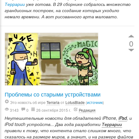
Террарии
уже готова. В 29 сборнике собралось множество
грандиозных построек, на создание которых уходило
немало времени. А вот рисованного арта маловато.
0
Проблемы со старыми устройствами
Это новость об игре
Terraria
от
LotusBlade
(
источник
)
3143
0
26 сентября 2015 г.
Редакция
Неутешительные новости для обладателей iPhone,
iPad
, и
iPod touch устройств... Два года разработки
Террарии
привели к тому, что контента стало слишком много, что
сказалось на размере миров, а значит, и на размере файлов