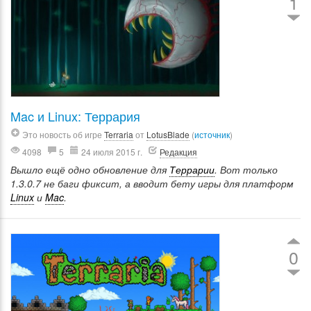
1
Mac и Linux: Террария
Это новость об игре
Terraria
от
LotusBlade
(
источник
)
4098
5
24 июля 2015 г.
Редакция
Вышло ещё одно обновление для
Террарии
. Вот только
1.3.0.7 не баги фиксит, а вводит бету игры для платформ
Linux
и
Mac
.
0