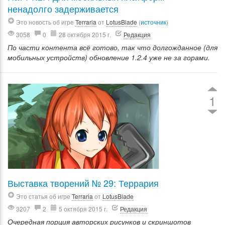
ненадолго задерживается
Это новость об игре
Terraria
от
LotusBlade
(
источник
)
3058
0
28 октября 2015 г.
Редакция
По части контента всё готово, так что долгожданное (для
мобильных устройств) обновление 1.2.4 уже не за горами.
1
Выставка творений № 29: Террария
Это статья об игре
Terraria
от
LotusBlade
3207
2
5 октября 2015 г.
Редакция
Очередная порция авторских рисунков и скриншотов