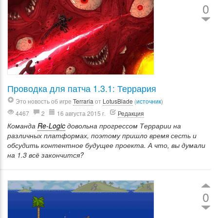
0
Проводка для патча 1.3.1: Террария
Это новость об игре
Terraria
от
LotusBlade
(
источник
)
4467
2
16 августа 2015 г.
Редакция
Команда
Re-Logic
довольна прогрессом Террарии на
различных платформах, поэтому пришло время сесть и
обсудить контентное будущее проекта. А что, вы думали
на 1.3 всё закончится?
0