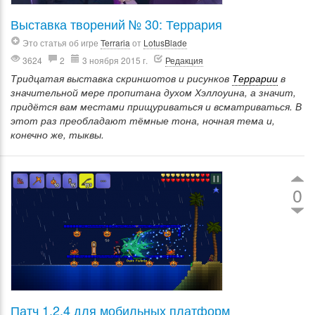
Выставка творений № 30: Террария
Это статья об игре
Terraria
от
LotusBlade
3624
2
3 ноября 2015 г.
Редакция
Тридцатая выставка скриншотов и рисунков
Террарии
в
значительной мере пропитана духом Хэллоуина, а значит,
придётся вам местами прищуриваться и всматриваться. В
этот раз преобладают тёмные тона, ночная тема и,
конечно же, тыквы.
0
Патч 1.2.4 для мобильных платформ