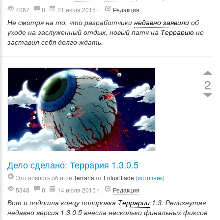
4067
0
21 июля 2015 г.
Редакция
Не смотря на то, что разработчики
недавно заявили
об
уходе на заслуженный отдых, новый патч на
Террарию
не
заставил себя долго ждать.
2
Дело сделано: Террария 1.3.0.5
Это новость об игре
Terraria
от
LotusBlade
(
источник
)
5348
0
14 июля 2015 г.
Редакция
Вот и подошла концу полировка
Террарии
1.3. Релизнутая
недавно версия 1.3.0.5 внесла несколько финальных фиксов