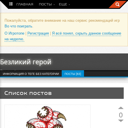
ГЛАВНАЯ
ПОСТЫ
ЕЩЕ
Пожалуйста, обратите внимание на наш сервис рекомендаций игр
Во что поиграть
.
О Игротопе
|
Регистрация
|
Я всё понял, скрыть данное сообщение
на неделю.
Безликий герой
Это тег без категории
ИНФОРМАЦИЯ О ТЕГЕ БЕЗ КАТЕГОРИИ
ПОСТЫ [63]
Список постов
0