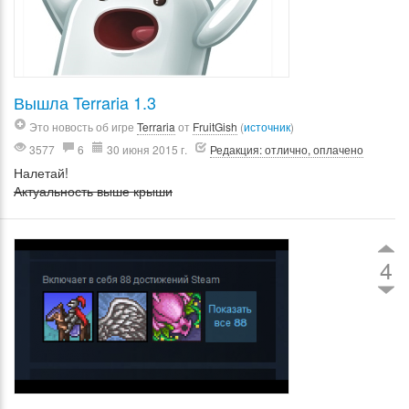
Вышла Terraria 1.3
Это новость об игре
Terraria
от
FruitGish
(
источник
)
3577
6
30 июня 2015 г.
Редакция: отлично, оплачено
Налетай!
Актуальность выше крыши
4