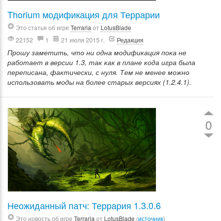
Thorium модификация для Террарии
Это статья об игре
Terraria
от
LotusBlade
22152
1
21 июля 2015 г.
Редакция
Прошу заметить, что ни одна модификация пока не
работает в версии 1.3, так как в плане кода игра была
переписана, фактически, с нуля. Тем не менее можно
использовать моды на более старых версиях (1.2.4.1).
0
Неожиданный патч: Террария 1.3.0.6
Это новость об игре
Terraria
от
LotusBlade
(
источник
)