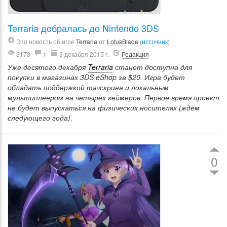
Terraria добралась до Nintendo 3DS
Это новость об игре
Terraria
от
LotusBlade
(
источник
)
3173
1
3 декабря 2015 г.
Редакция
Уже десятого декабря
Terraria
станет доступна для
покупки в магазинах 3DS eShop за $20. Игра будет
обладать поддержкой тачскрина и локальным
мультиплеером на четырёх геймеров. Первое время проект
не будет выпускаться на физических носителях (ждём
следующего года).
0