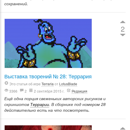
сохранений.
2
Выставка творений № 28: Террария
Это статья об игре
Terraria
от
LotusBlade
3366
2
2 сентября 2015 г.
Редакция
Ещё одна порция свеженьких авторских рисунков и
скриншотов
Террарии
. В сборнике под номером 28
действительно есть на что посмотреть.