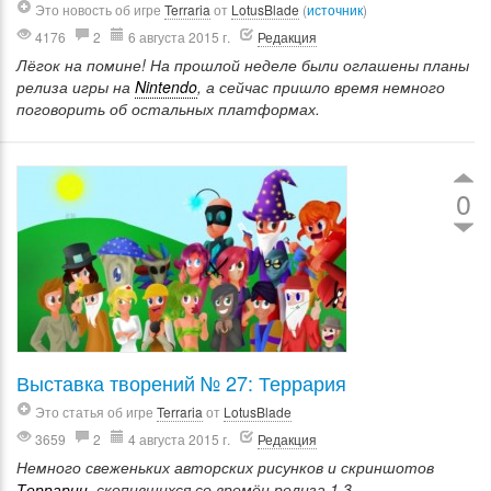
Это новость об игре
Terraria
от
LotusBlade
(
источник
)
4176
2
6 августа 2015 г.
Редакция
Лёгок на помине! На прошлой неделе были оглашены планы
релиза игры на
Nintendo
, а сейчас пришло время немного
поговорить об остальных платформах.
0
Выставка творений № 27: Террария
Это статья об игре
Terraria
от
LotusBlade
3659
2
4 августа 2015 г.
Редакция
Немного свеженьких авторских рисунков и скриншотов
Террарии
, скопившихся со времён релиза 1.3.