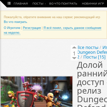
ГЛАВНАЯ
ПОСТЫ
ВО ЧТО ПОИГРАТЬ
НОВИНКИ ИГР
Пожалуйста, обратите внимание на наш сервис рекомендаций игр
Во что поиграть
.
О Игротопе
|
Регистрация
|
Я всё понял, скрыть данное сообщение
на неделю.
Все посты
/
И
1
Dungeon Defe
2
/
Посты [15]
Долой
ранни
доступ
релиз
Dunge