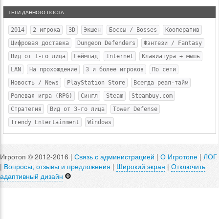
ТЕГИ ДАННОГО ПОСТА
2014
2 игрока
3D
Экшен
Боссы / Bosses
Кооператив
Цифровая доставка
Dungeon Defenders
Фэнтези / Fantasy
Вид от 1-го лица
Геймпад
Internet
Клавиатура + мышь
LAN
На прохождение
3 и более игроков
По сети
Новость / News
PlayStation Store
Всегда реал-тайм
Ролевая игра (RPG)
Сингл
Steam
Steambuy.com
Стратегия
Вид от 3-го лица
Tower Defense
Trendy Entertainment
Windows
Игротоп © 2012-2016 |
Связь с администрацией
|
О Игротопе
|
ЛОГ
|
Вопросы, отзывы и предложения
|
Широкий экран
|
Отключить
адаптивный дизайн