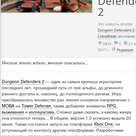
Defend
2
Это новость об игре
Dungeon Defenders 2
LotusBlade
(
источник
)
2833
0
21 
2017 г.
Редакция
Многие этого ждали, многие опасались...
Dungeon Defenders 2
— один из самых крупных игростроев
последних лет, прошедший путь от пре-альфы, до длинного
раннего доступа и, наконец, до полноценного релиза. Игра
преображалась множество раз, меняя основное направление с
MOBA
на
Tower Defense,
также добавляя элементы
RPG,
выживания
и
кооператива.
Сложно даже сказать, к какому жанру
она относится теперь... В общем, версия 1.0 успешно вышла 20
июня. Также состоялся запуск на платформе
Xbox One,
не
уступающий по контенту другим платформам. Разработчики