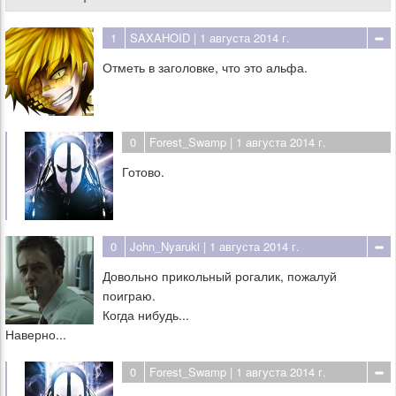
1
SAXAHOID
| 1 августа 2014 г.
Отметь в заголовке, что это альфа.
0
Forest_Swamp
| 1 августа 2014 г.
Готово.
0
John_Nyaruki
| 1 августа 2014 г.
Довольно прикольный рогалик, пожалуй
поиграю.
Когда нибудь...
Наверно...
0
Forest_Swamp
| 1 августа 2014 г.