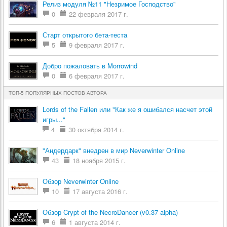
Релиз модуля №11 "Незримое Господство"
0
22 февраля 2017 г.
Старт открытого бета-теста
5
9 февраля 2017 г.
Добро пожаловать в Morrowind
0
6 февраля 2017 г.
ТОП-5 ПОПУЛЯРНЫХ ПОСТОВ АВТОРА
Lords of the Fallen или "Как же я ошибался насчет этой
игры..."
4
30 октября 2014 г.
"Андердарк" внедрен в мир Neverwinter Online
43
18 ноября 2015 г.
Обзор Neverwinter Online
10
17 августа 2016 г.
Обзор Crypt of the NecroDancer (v0.37 alpha)
6
1 августа 2014 г.