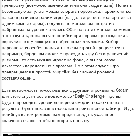
тренировку (возможно именно за этим она сюда и шла). Попав в
безопасную зону, мы можем выбрать персонажа, переключиться
на кооперативных режим игры (да-да, в игре есть кооператив за
одним компьютером), погулять по магазинам, потратив
набранные на уровнях алмазы. Обычно в этих магазинах можно
что-то купить, когда вы уже погибли при первом прохождении и
вернулись в эту локацию с набранными алмазами. Выбор
персонажа способен повлиять на сам игровой процесс: взяв,
например, барда, вы сможете проходить игру без ограничений
ритмами, то есть музыка играет на фоне, а вы пошагово
двигаетесь параллельно с врагами. Но в этом случае игра
превращается в простой rougelike без сильной ролевой
составляющей...
Есть возможность по-состязаться с другими игроками из Steam:
для этого спуститесь в подземелье "Daily Challenge", где вы
будете проходить уровни до первой смерти, после чего ваш
результат будет показан в глобальной рейтинговой таблице. И да,
погибнув в этом режиме, вам придется ждать указанное
количество часов, чтобы повторить попытку.