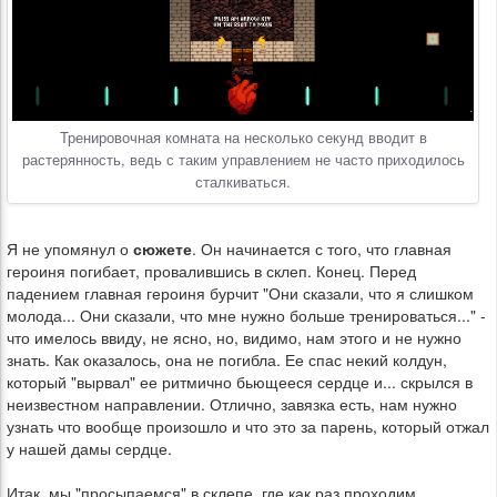
Тренировочная комната на несколько секунд вводит в
растерянность, ведь с таким управлением не часто приходилось
сталкиваться.
Я не упомянул о
сюжете
. Он начинается с того, что главная
героиня погибает, провалившись в склеп. Конец. Перед
падением главная героиня бурчит "Они сказали, что я слишком
молода... Они сказали, что мне нужно больше тренироваться..." -
что имелось ввиду, не ясно, но, видимо, нам этого и не нужно
знать. Как оказалось, она не погибла. Ее спас некий колдун,
который "вырвал" ее ритмично бьющееся сердце и... скрылся в
неизвестном направлении. Отлично, завязка есть, нам нужно
узнать что вообще произошло и что это за парень, который отжал
у нашей дамы сердце.
Итак, мы "просыпаемся" в склепе, где как раз проходим