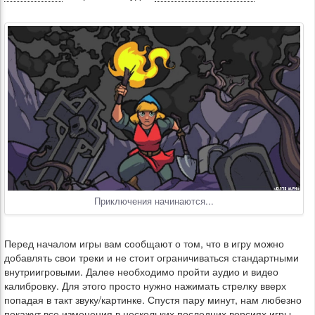
Приключения начинаются...
Перед началом игры вам сообщают о том, что в игру можно
добавлять свои треки и не стоит ограничиваться стандартными
внутриигровыми. Далее необходимо пройти аудио и видео
калибровку. Для этого просто нужно нажимать стрелку вверх
попадая в такт звуку/картинке. Спустя пару минут, нам любезно
покажут все изменения в нескольких последних версиях игры