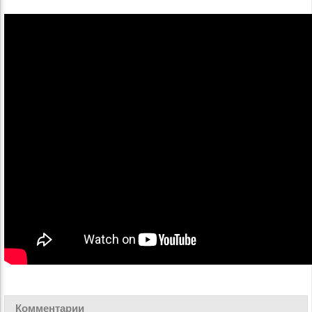
Комментарии