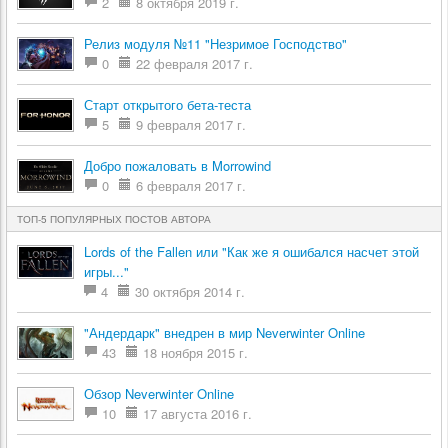
2
8 октября 2019 г.
Релиз модуля №11 "Незримое Господство"
0
22 февраля 2017 г.
Старт открытого бета-теста
5
9 февраля 2017 г.
Добро пожаловать в Morrowind
0
6 февраля 2017 г.
ТОП-5 ПОПУЛЯРНЫХ ПОСТОВ АВТОРА
Lords of the Fallen или "Как же я ошибался насчет этой
игры..."
4
30 октября 2014 г.
"Андердарк" внедрен в мир Neverwinter Online
43
18 ноября 2015 г.
Обзор Neverwinter Online
10
17 августа 2016 г.