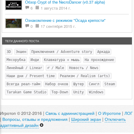
Обзор Crypt of the NecroDancer (v0.37 alpha)
6
1 августа 2014 г.
Ознакомление с режимом "Осада крепости"
0
17 сентября 2015 г.
ТЕГИ ДАННОГО ПОСТА
3D
Экшен
Приключения / Adventure story
Аркада
Мясорубка
Инди
Клавиатура + мышь
На прохождение
Линейный / Linear
♂ / Male
Новость / News
Наши дни / Present time
Реализм / Realism (arts)
Всегда реал-тайм
Набор очков
Шутер
Сингл
Steam
Tarakan Game Studio
Top-Down
Unity
Windows
Игротоп © 2012-2016 |
Связь с администрацией
|
О Игротопе
|
ЛОГ
|
Вопросы, отзывы и предложения
|
Широкий экран
|
Отключить
адаптивный дизайн