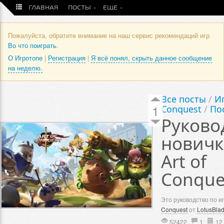
ГЛАВНАЯ
ПОСТЫ
ЕЩЕ
Пожалуйста, обратите внимание на наш сервис рекомендаций игр
Во что поиграть
.
О Игротопе
|
Регистрация
|
Я всё понял, скрыть данное сообщение
на неделю.
Все посты
/
Иг
1
Conquest
/
Пос
Руково
новичк
Art of
Conque
Это руководство по и
Conquest
от
LotusBla
52422
1
12 