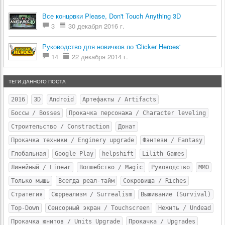
Все концовки Please, Don't Touch Anything 3D
3
30 декабря 2016 г.
Руководство для новичков по 'Clicker Heroes'
14
22 декабря 2014 г.
ТЕГИ ДАННОГО ПОСТА
2016
3D
Android
Артефакты / Artifacts
Боссы / Bosses
Прокачка персонажа / Character leveling
Строительство / Constraction
Донат
Прокачка техники / Enginery upgrade
Фэнтези / Fantasy
Глобальная
Google Play
helpshift
Lilith Games
Линейный / Linear
Волшебство / Magic
Руководство
MMO
Только мышь
Всегда реал-тайм
Сокровища / Riches
Стратегия
Сюрреализм / Surrealism
Выживание (Survival)
Top-Down
Сенсорный экран / Touchscreen
Нежить / Undead
Прокачка юнитов / Units Upgrade
Прокачка / Upgrades