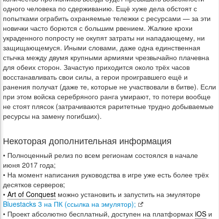
одного человека по сдерживанию. Ещё хуже дела обстоят с
попытками ограбить охраняемые тележки с ресурсами — за эти
новички часто борются с большим рвением. Жалкие крохи
украденного попросту не окупят затраты ни нападающему, ни
защищающемуся. Иными словами, даже одна единственная
стычка между двумя крупными армиями чрезвычайно плачевна
для обеих сторон. Зачастую приходится около трёх часов
восстанавливать свои силы, а герои проигравшего ещё и
ранения получат (даже те, которые не участвовали в битве). Если
при этом войска серебряного ранга умирают, то потери вообще
не стоят плясок (затрачиваются раритетные трудно добываемые
ресурсы на замену погибших).
Некоторая дополнительная информация
• Полноценный релиз по всем регионам состоялся в начале
июня 2017 года;
• На момент написания руководства в игре уже есть более трёх
десятков серверов;
•
Art of Conquest
можно установить и запустить на эмуляторе
Bluestacks 3 на ПК (ссылка на эмулятор);
• Проект абсолютно бесплатный, доступен на платформах
iOS
и