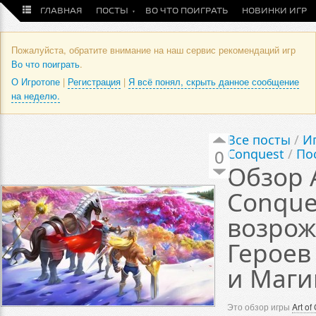
ГЛАВНАЯ
ПОСТЫ
ВО ЧТО ПОИГРАТЬ
НОВИНКИ ИГР
Пожалуйста, обратите внимание на наш сервис рекомендаций игр
Во что поиграть
.
О Игротопе
|
Регистрация
|
Я всё понял, скрыть данное сообщение
на неделю.
Все посты
/
Иг
0
Conquest
/
Пос
Обзор A
Conque
возрож
Героев
и Маги
Это обзор игры
Art of