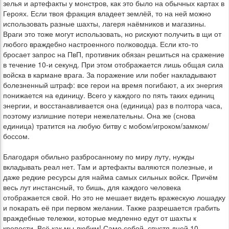
зелья и артефакты у монстров, как это было на обычных картах в
Героях. Если твоя фракция владеет землёй, то на ней можно
использовать разные шахты, лагеря наёмников и магазины.
Враги это тоже могут использовать, но рискуют получить в щи от
любого враждебно настроенного полководца. Если кто-то
бросает запрос на ПвП, противник обязан решиться на сражение
в течение 10-и секунд. При этом отображается лишь общая сила
войска в кармане врага. За поражение или побег накладывают
болезненный штраф: все герои на время погибают, а их энергия
понижается на единицу. Всего у каждого по пять таких единиц
энергии, и восстанавливается она (единица) раз в полтора часа,
поэтому излишние потери нежелательны. Она же (снова
единица) тратится на любую битву с мобом/игроком/замком/
боссом.
Благодаря обильно разбросанному по миру луту, нужды
вкладывать реал нет. Там и артефакты валяются полезные, и
даже редкие ресурсы для найма самых сильных войск. Причём
весь лут инстансный, то бишь, для каждого человека
отображается свой. Но это не мешает видеть вражескую лошадку
и покарать её при первом желании. Также разрешается грабить
враждебные тележки, которые медленно едут от шахты к
крепости. Всё как мы любим! Само собой, спустя дней 10