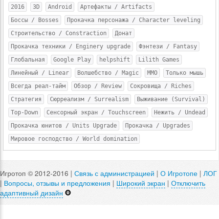
2016
3D
Android
Артефакты / Artifacts
Боссы / Bosses
Прокачка персонажа / Character leveling
Строительство / Constraction
Донат
Прокачка техники / Enginery upgrade
Фэнтези / Fantasy
Глобальная
Google Play
helpshift
Lilith Games
Линейный / Linear
Волшебство / Magic
MMO
Только мышь
Всегда реал-тайм
Обзор / Review
Сокровища / Riches
Стратегия
Сюрреализм / Surrealism
Выживание (Survival)
Top-Down
Сенсорный экран / Touchscreen
Нежить / Undead
Прокачка юнитов / Units Upgrade
Прокачка / Upgrades
Мировое господство / World domination
Игротоп © 2012-2016 |
Связь с администрацией
|
О Игротопе
|
ЛОГ
|
Вопросы, отзывы и предложения
|
Широкий экран
|
Отключить
адаптивный дизайн