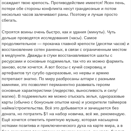
осаждает твою крепость. Противодействие имеется! Ясен пень,
потери обе стороны конфликта несут грандиозные и потом
несколько часов залечивают раны. Поэтому и лучше просто
сбегать.
Строятся воины очень быстро, как и здания (минуты). Чуть
дольше проводятся исследования (часы). Самое
продолжительное — прокачка главной крепости (десятки часов) и
восстановление сотен раненых, в связи с ограниченным местом
в медпункте. Дважды в стуки восстанавливаются шахты с
ресурсами и основные подземелья, так что их можно фармить
заново, если хочется. А вот боссы с кучей сокровищ и
артефактов тут сугубо одноразовые, но нервы и армию
потрепают знатно. По миру разбросаны алтари с разными
камнями, это позволяет перманентно развивать героям
основные характеристики (лидерство, выносливость и силу/
магию). В подземельях же можно отыскать зелья, одноразовые
карты (обычно с бонусным опытом кача) и ускорители таймеров
найма/строительства. Всё это добывается и зачищается без
доната, но потратить $1 на набор новичка, всё же, рекомендую.
Ещё хочется отметить приятную музыку, которая насыщена
нотками позитива и приключенческого духа на карте мира, а в
бою сменяется воинственным тонами экшена, аж кровь бурлит.