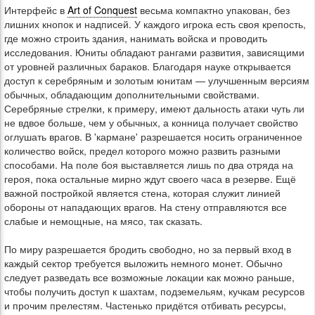
Интерфейс в
Art of Conquest
весьма компактно упакован, без
лишних кнопок и надписей. У каждого игрока есть своя крепость,
где можно строить здания, нанимать войска и проводить
исследования. Юниты обладают рангами развития, зависящими
от уровней различных бараков. Благодаря науке открывается
доступ к серебряным и золотым юнитам — улучшенным версиям
обычных, обладающим дополнительными свойствами.
Серебряные стрелки, к примеру, имеют дальность атаки чуть ли
не вдвое больше, чем у обычных, а конница получает свойство
оглушать врагов. В 'кармане' разрешается носить ограниченное
количество войск, предел которого можно развить разными
способами. На поле боя выставляется лишь по два отряда на
героя, пока остальные мирно ждут своего часа в резерве. Ещё
важной постройкой является стена, которая служит линией
обороны от нападающих врагов. На стену отправляются все
слабые и немощные, на мясо, так сказать.
По миру разрешается бродить свободно, но за первый вход в
каждый сектор требуется выложить немного монет. Обычно
следует разведать все возможные локации как можно раньше,
чтобы получить доступ к шахтам, подземельям, кучкам ресурсов
и прочим прелестям. Частенько придётся отбивать ресурсы,