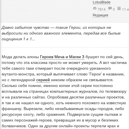
LotusBlade
7814
0
11 и
Редакция
Давно забытое чувство — такие Герои, из которых не
выбросили ни одного важного элемента, передав все былые
ощущения 1 к 1...
Мода делать клоны
Героев Меча и Магии 3
бушует по сей день,
потому что эта классика просто не может умереть. А вот частичка
тебя самого таки отмирает после очередного урезанного
мутанто-монстра, который выпячивает слово 'Герои' в названии,
но с легендарной
серией
никоим образом не связывается.
Сколько себя помню, именно копии этой серии постоянно
всплывали на страницах компьютерных журналов, по телевизору
и на различных сайтах. Опробовав десятки различных проектов,
я так и не нашел ни одного, хоть немного похожего на известную
франшизу. Вырезали, либо незабываемые осады городов, либо
ресурсную охоту, либо сражения. Подвергали сущим пыткам и
самих персонажей-героев, превращая их в мусор и безликих
болванчиков. Один за другим онлайн-проекты терпели крах и