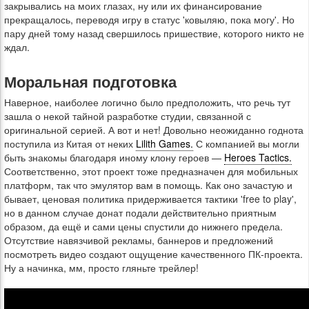
закрывались на моих глазах, ну или их финансирование
прекращалось, переводя игру в статус 'ковыляю, пока могу'. Но
пару дней тому назад свершилось пришествие, которого никто не
ждал.
Моральная подготовка
Наверное, наиболее логично было предположить, что речь тут
зашла о некой тайной разработке студии, связанной с
оригинальной серией. А вот и нет! Довольно неожиданно годнота
поступила из Китая от неких
Lilith Games.
С компанией вы могли
быть знакомы благодаря иному клону героев —
Heroes Tactics.
Соответственно, этот проект тоже предназначен для мобильных
платформ, так что эмулятор вам в помощь. Как оно зачастую и
бывает, ценовая политика придерживается тактики 'free to play',
но в данном случае донат подали действительно приятным
образом, да ещё и сами цены спустили до нижнего предела.
Отсутствие навязчивой рекламы, баннеров и предложений
посмотреть видео создают ощущение качественного ПК-проекта.
Ну а начинка, мм, просто гляньте трейлер!