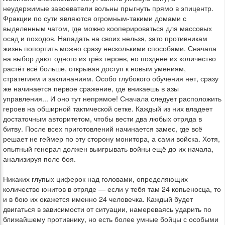
неудержимые завоеватели вольны прыгнуть прямо в эпицентр.
Фракции по сути являются огромным-такими домами с
выделенным чатом, где можно кооперироваться для массовых
осад и походов. Нападать на своих нельзя, зато противникам
жизнь попортить можно сразу несколькими способами. Сначала
на выбор дают одного из трёх героев, но позднее их количество
растёт всё больше, открывая доступ к новым умениям,
стратегиям и заклинаниям. Особо глубокого обучения нет, сразу
же начинается первое сражение, где вникаешь в азы
управления... И оно тут непрямое! Сначала следует расположить
героев на обширной тактической сетке. Каждый из них владеет
достаточным авторитетом, чтобы вести два любых отряда в
битву. После всех приготовлений начинается замес, где всё
решает не геймер по эту сторону монитора, а сами войска. Хотя,
опытный генерал должен выигрывать войны ещё до их начала,
анализируя поле боя.
Никаких глупых циферок над головами, определяющих
количество юнитов в отряде — если у тебя там 24 копьеносца, то
и в бою их окажется именно 24 человечка. Каждый будет
двигаться в зависимости от ситуации, намереваясь ударить по
ближайшему противнику, но есть более умные бойцы с особыми