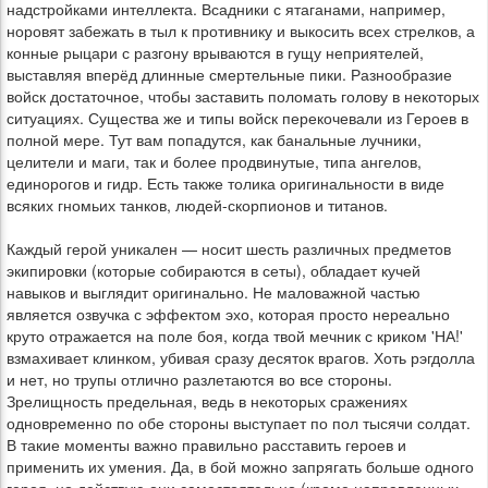
надстройками интеллекта. Всадники с ятаганами, например,
норовят забежать в тыл к противнику и выкосить всех стрелков, а
конные рыцари с разгону врываются в гущу неприятелей,
выставляя вперёд длинные смертельные пики. Разнообразие
войск достаточное, чтобы заставить поломать голову в некоторых
ситуациях. Существа же и типы войск перекочевали из Героев в
полной мере. Тут вам попадутся, как банальные лучники,
целители и маги, так и более продвинутые, типа ангелов,
единорогов и гидр. Есть также толика оригинальности в виде
всяких гномьих танков, людей-скорпионов и титанов.
Каждый герой уникален — носит шесть различных предметов
экипировки (которые собираются в сеты), обладает кучей
навыков и выглядит оригинально. Не маловажной частью
является озвучка с эффектом эхо, которая просто нереально
круто отражается на поле боя, когда твой мечник с криком 'НА!'
взмахивает клинком, убивая сразу десяток врагов. Хоть рэгдолла
и нет, но трупы отлично разлетаются во все стороны.
Зрелищность предельная, ведь в некоторых сражениях
одновременно по обе стороны выступает по пол тысячи солдат.
В такие моменты важно правильно расставить героев и
применить их умения. Да, в бой можно запрягать больше одного