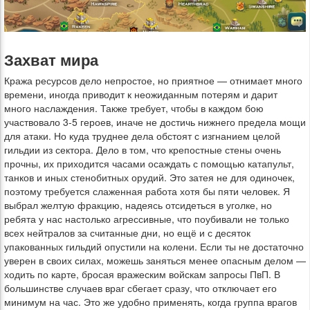
Захват мира
Кража ресурсов дело непростое, но приятное — отнимает много
времени, иногда приводит к неожиданным потерям и дарит
много наслаждения. Также требует, чтобы в каждом бою
участвовало 3-5 героев, иначе не достичь нижнего предела мощи
для атаки. Но куда труднее дела обстоят с изгнанием целой
гильдии из сектора. Дело в том, что крепостные стены очень
прочны, их приходится часами осаждать с помощью катапульт,
танков и иных стенобитных орудий. Это затея не для одиночек,
поэтому требуется слаженная работа хотя бы пяти человек. Я
выбрал желтую фракцию, надеясь отсидеться в уголке, но
ребята у нас настолько агрессивные, что поубивали не только
всех нейтралов за считанные дни, но ещё и с десяток
упакованных гильдий опустили на колени. Если ты не достаточно
уверен в своих силах, можешь заняться менее опасным делом —
ходить по карте, бросая вражеским войскам запросы ПвП. В
большинстве случаев враг сбегает сразу, что отключает его
минимум на час. Это же удобно применять, когда группа врагов