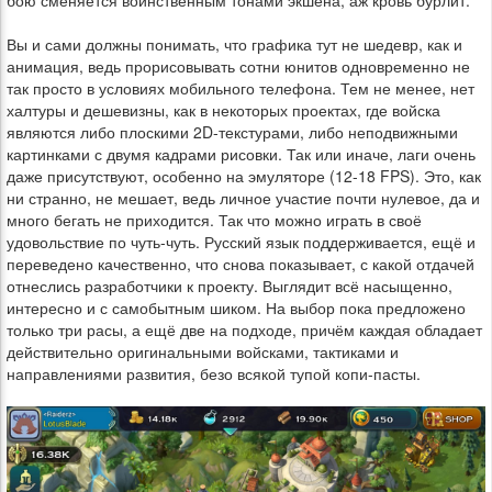
Вы и сами должны понимать, что графика тут не шедевр, как и
анимация, ведь прорисовывать сотни юнитов одновременно не
так просто в условиях мобильного телефона. Тем не менее, нет
халтуры и дешевизны, как в некоторых проектах, где войска
являются либо плоскими 2D-текстурами, либо неподвижными
картинками с двумя кадрами рисовки. Так или иначе, лаги очень
даже присутствуют, особенно на эмуляторе (12-18 FPS). Это, как
ни странно, не мешает, ведь личное участие почти нулевое, да и
много бегать не приходится. Так что можно играть в своё
удовольствие по чуть-чуть. Русский язык поддерживается, ещё и
переведено качественно, что снова показывает, с какой отдачей
отнеслись разработчики к проекту. Выглядит всё насыщенно,
интересно и с самобытным шиком. На выбор пока предложено
только три расы, а ещё две на подходе, причём каждая обладает
действительно оригинальными войсками, тактиками и
направлениями развития, безо всякой тупой копи-пасты.