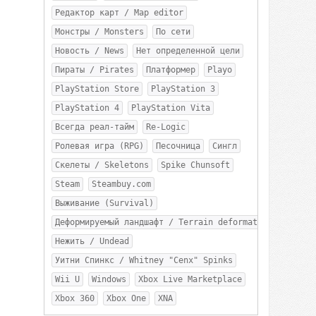
Редактор карт / Map editor
Монстры / Monsters
По сети
Новость / News
Нет определенной цели
Пираты / Pirates
Платформер
Playo
PlayStation Store
PlayStation 3
PlayStation 4
PlayStation Vita
Всегда реал-тайм
Re-Logic
Ролевая игра (RPG)
Песочница
Сингл
Скелеты / Skeletons
Spike Chunsoft
Steam
Steambuy.com
Выживание (Survival)
Деформируемый ландшафт / Terrain deformation
Нежить / Undead
Уитни Спинкс / Whitney "Cenx" Spinks
Wii U
Windows
Xbox Live Marketplace
Xbox 360
Xbox One
XNA