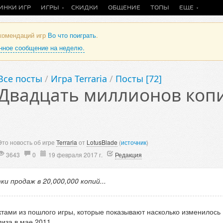
ИНКИ ИГР
ИГРЫ
СКИДКИ
ОБЩЕНИЕ
ТОПЫ
ЕЩЕ
екомендаций игр
Во что поиграть
.
анное сообщение на неделю.
Все посты
/
Игра Terraria
/
Посты [72]
Двадцать миллионов коп
Это новость об игре
Terraria
от
LotusBlade
(
источник
)
3643
0
19 февраля 2017 г.
Редакция
 продаж в 20,000,000 копий...
ами из пошлого игры, которые показывают насколько изменилось
иза в мае 2011.