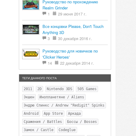
Руководство по прохождению
Realm Grinder
1
29 июня 2017 г.
Все концовки Please, Don't Touch
Anything 3D
3
30 декабря 2016 г.
Руководство для новичков по
'Clicker Heroes'
14
22 декабря 2014 г.
ТЕГИ ДАННОГО ПОСТА
2011
2D
Nintendo 3DS
505 Games
Экшен
Инопланетяне / Aliens
Эндрю Спинкс / Andrew "Redigit" Spinks
Android
App Store
Аркада
Сражения / Battles
Боссы / Bosses
Замок / Castle
Codeglue