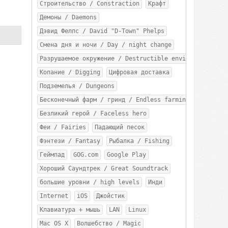
Строительство / Constraction
Крафт
Демоны / Daemons
Дэвид Фелпс / David "D-Town" Phelps
Смена дня и ночи / Day / night change
Разрушаемое окружение / Destructible environment
Копание / Digging
Цифровая доставка
Подземелья / Dungeons
Бесконечный фарм / гринд / Endless farming / grindin
Безликий герой / Faceless hero
Феи / Fairies
Падающий песок
Фэнтези / Fantasy
Рыбалка / Fishing
Геймпад
GOG.com
Google Play
Хороший Саундтрек / Great Soundtrack
большие уровни / high levels
Инди
Internet
iOS
Джойстик
Клавиатура + мышь
LAN
Linux
Mac OS X
Волшебство / Magic