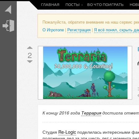
ГЛАВНАЯ
ПОСТЫ
ВО ЧТО ПОИГРАТЬ
НОВ
Пожалуйста, обратите внимание на наш сервис р
О Игротопе
|
Регистрация
|
Я всё понял, скрыть д
2
К концу 2016 года
Террария
достигла отметки
Студия
Re-Logic
поделилась интересными факт
положение дел за эти шесть лет с момента рел