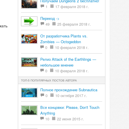
Получаем Dungeons 2 бесплатно!
1
17 февраля 2018 г.
Переезд ->
49
25 февраля 2018 г.
жать
От разработчика Plants vs.
Zombies — Octogeddon
0
10 февраля 2018 г.
Релиз Attack of the Earthlings —
небольшое мнение
0
10 февраля 2018 г.
ТОП-5 ПОПУЛЯРНЫХ ПОСТОВ АВТОРА
Полное прохождение Subnautica
0
10 октября 2017 г.
Все концовки: Please, Don't Touch
Anything
10
22 июня 2015 г.