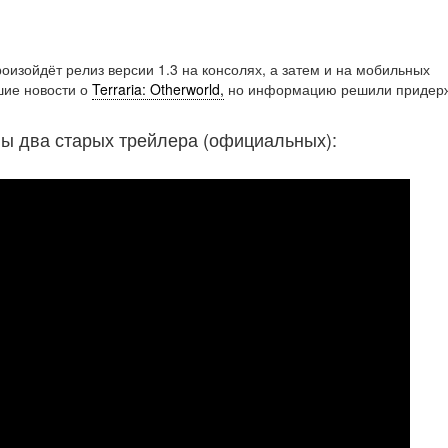
оизойдёт релиз версии 1.3 на консолях, а затем и на мобильных
ошие новости о
Terraria: Otherworld,
но информацию решили придер
ы два старых трейлера (официальных):