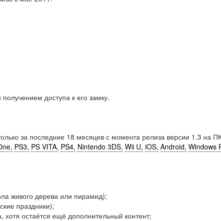
и получением доступа к его замку.
только за последние 18 месяцев с момента релиза версии 1.3 на ПК
One,
PS3,
PS VITA,
PS4,
Nintendo 3DS,
Wii U,
iOS,
Android,
Windows 
ола живого дерева или пирамид);
ские праздники);
а, хотя остаётся ещё дополнительный контент;