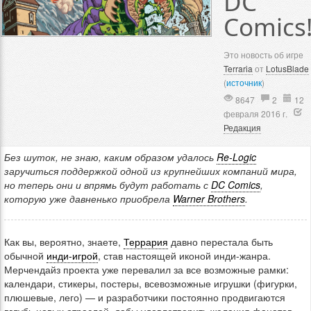
DC
Comics
Это новость об игре
Terraria
от
LotusBlade
(
источник
)
8647
2
12
февраля 2016 г.
Редакция
Без шуток, не знаю, каким образом удалось
Re-Logic
заручиться поддержкой одной из крупнейших компаний мира,
но теперь они и впрямь будут работать с
DC Comics
,
которую уже давненько приобрела
Warner Brothers
.
Как вы, вероятно, знаете,
Террария
давно перестала быть
обычной
инди-игрой
, став настоящей иконой инди-жанра.
Мерчендайз проекта уже перевалил за все возможные рамки:
календари, стикеры, постеры, всевозможные игрушки (фигурки,
плюшевые, лего) — и разработчики постоянно продвигаются