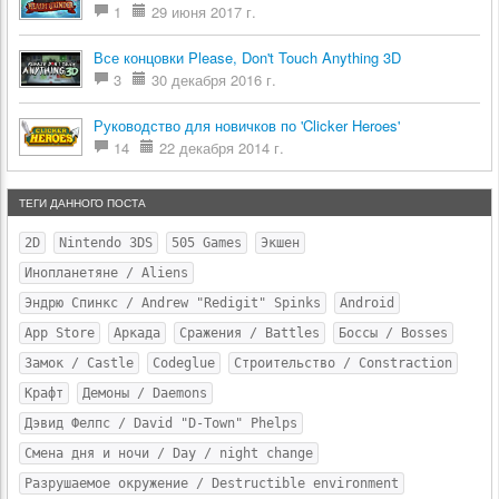
1
29 июня 2017 г.
Все концовки Please, Don't Touch Anything 3D
3
30 декабря 2016 г.
Руководство для новичков по 'Clicker Heroes'
14
22 декабря 2014 г.
ТЕГИ ДАННОГО ПОСТА
2D
Nintendo 3DS
505 Games
Экшен
Инопланетяне / Aliens
Эндрю Спинкс / Andrew "Redigit" Spinks
Android
App Store
Аркада
Сражения / Battles
Боссы / Bosses
Замок / Castle
Codeglue
Строительство / Constraction
Крафт
Демоны / Daemons
Дэвид Фелпс / David "D-Town" Phelps
Смена дня и ночи / Day / night change
Разрушаемое окружение / Destructible environment