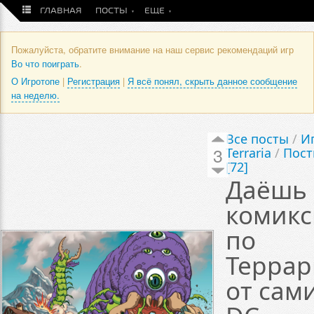
ГЛАВНАЯ
ПОСТЫ
ЕЩЕ
Пожалуйста, обратите внимание на наш сервис рекомендаций игр
Во что поиграть
.
О Игротопе
|
Регистрация
|
Я всё понял, скрыть данное сообщение
на неделю.
Все посты
/
И
3
Terraria
/
Пос
[72]
Даёшь
комик
по
Терра
от сам