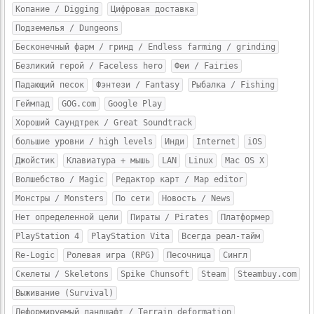
Копание / Digging
Цифровая доставка
Подземелья / Dungeons
Бесконечный фарм / гринд / Endless farming / grinding
Безликий герой / Faceless hero
Феи / Fairies
Падающий песок
Фэнтези / Fantasy
Рыбалка / Fishing
Геймпад
GOG.com
Google Play
Хороший Саундтрек / Great Soundtrack
большие уровни / high levels
Инди
Internet
iOS
Джойстик
Клавиатура + мышь
LAN
Linux
Mac OS X
Волшебство / Magic
Редактор карт / Map editor
Монстры / Monsters
По сети
Новость / News
Нет определенной цели
Пираты / Pirates
Платформер
PlayStation 4
PlayStation Vita
Всегда реал-тайм
Re-Logic
Ролевая игра (RPG)
Песочница
Сингл
Скелеты / Skeletons
Spike Chunsoft
Steam
Steambuy.com
Выживание (Survival)
Деформируемый ландшафт / Terrain deformation