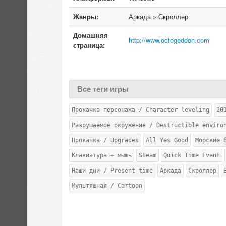
Жанры:
Аркада » Скроллер
Домашняя
http://www.octogeddon.com
страница:
Все теги игры
Прокачка персонажа / Character leveling
20
Разрушаемое окружение / Destructible enviro
Прокачка / Upgrades
All Yes Good
Морские б
Клавиатура + мышь
Steam
Quick Time Event
Наши дни / Present time
Аркада
Скроллер
Мультяшная / Cartoon