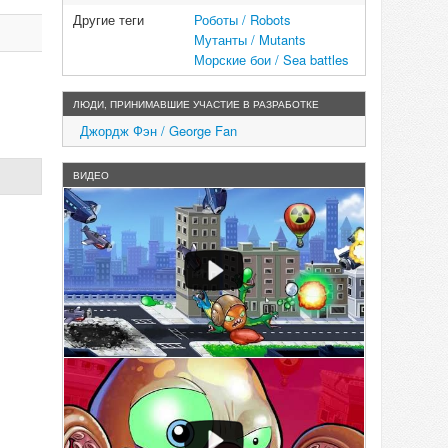
Другие теги
Роботы / Robots
Мутанты / Mutants
Морские бои / Sea ​​battles
ЛЮДИ, ПРИНИМАВШИЕ УЧАСТИЕ В РАЗРАБОТКЕ
Джордж Фэн / George Fan
ВИДЕО