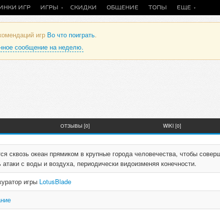
ИНКИ ИГР
ИГРЫ
СКИДКИ
ОБЩЕНИЕ
ТОПЫ
ЕЩЕ
екомендаций игр
Во что поиграть
.
анное сообщение на неделю.
n
ОТЗЫВЫ [0]
WIKI [0]
ся сквозь океан прямиком в крупные города человечества, чтобы совер
 атаки с воды и воздуха, периодически видоизменяя конечности.
 куратор игры
LotusBlade
ание