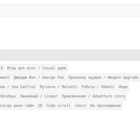
18
Игры для всех / Casual game
nment
Джордж Фэн / George Fan
Прокачка оружия / Weapon Upgrade
ои / Sea ​​battles
Мутанты / Mutants
Роботы / Robots
Инди
Windows
Линейный / Linear
Приключения / Adventure story
Всегда реал-тайм
2D
Side-scroll
Сингл
На прохождение