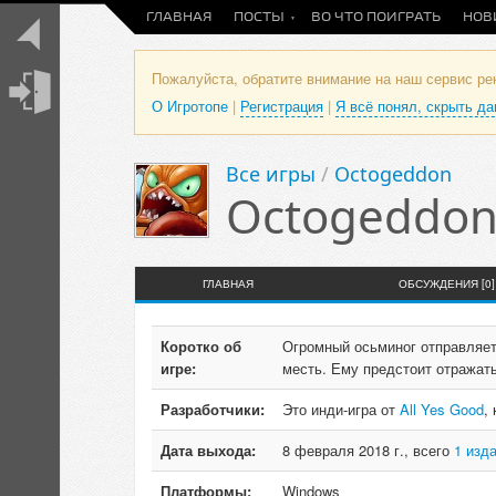
ГЛАВНАЯ
ПОСТЫ
ВО ЧТО ПОИГРАТЬ
НОВ
Пожалуйста, обратите внимание на наш сервис р
О Игротопе
|
Регистрация
|
Я всё понял, скрыть д
Все игры
/
Octogeddon
Octogeddo
ГЛАВНАЯ
ОБСУЖДЕНИЯ [0]
Коротко об
Огромный осьминог отправляет
игре:
месть. Ему предстоит отражать
Разработчики:
Это инди-игра от
All Yes Good
,
Дата выхода:
8 февраля 2018 г., всего
1 изд
Платформы:
Windows