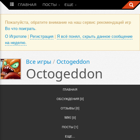
ГЛАВНАЯ
ПОСТЫ
ЕЩЕ
Пожалуйста, обратите внимание на наш сервис рекомендаций игр
Во что поиграть
.
О Игротопе
|
Регистрация
|
Я всё понял, скрыть данное сообщение
на неделю.
Все игры
/
Octogeddon
Octogeddon
ГЛАВНАЯ
ОБСУЖДЕНИЯ [0]
ОТЗЫВЫ [0]
WIKI [0]
ПОСТЫ [1]
ЕЩЕ...